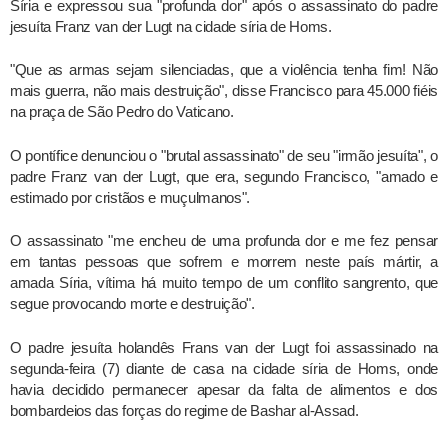
Síria e expressou sua "profunda dor" após o assassinato do padre
jesuíta Franz van der Lugt na cidade síria de Homs.
"Que as armas sejam silenciadas, que a violência tenha fim! Não
mais guerra, não mais destruição", disse Francisco para 45.000 fiéis
na praça de São Pedro do Vaticano.
O pontífice denunciou o "brutal assassinato" de seu "irmão jesuíta", o
padre Franz van der Lugt, que era, segundo Francisco, "amado e
estimado por cristãos e muçulmanos".
O assassinato "me encheu de uma profunda dor e me fez pensar
em tantas pessoas que sofrem e morrem neste país mártir, a
amada Síria, vítima há muito tempo de um conflito sangrento, que
segue provocando morte e destruição".
O padre jesuíta holandês Frans van der Lugt foi assassinado na
segunda-feira (7) diante de casa na cidade síria de Homs, onde
havia decidido permanecer apesar da falta de alimentos e dos
bombardeios das forças do regime de Bashar al-Assad.