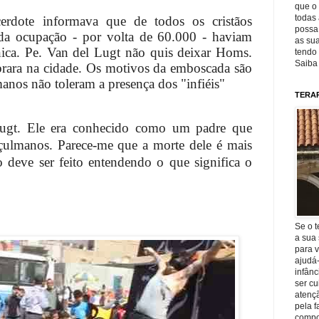
que o 
todas 
erdote informava que de todos os cristãos
possa 
da ocupação - por volta de 60.000 - haviam
as sua
ica. Pe. Van del Lugt não quis deixar Homs.
tendo 
Saiba
obrara na cidade. Os motivos da emboscada são
anos não toleram a presença dos "infiéis"
TERA
ugt. Ele era conhecido como um padre que
çulmanos. Parece-me que a morte dele é mais
 deve ser feito entendendo o que significa o
Se o t
a sua 
para v
ajudá
infânc
ser c
atençã
pela f
compo