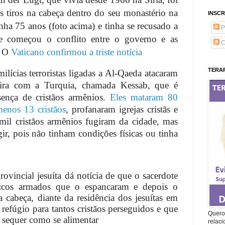
 tiros na cabeça dentro do seu monastério na
INSCR
nha 75 anos (foto acima) e tinha se recusado a
P
e começou o conflito entre o governo e as
C
s. O
Vaticano confirmou a triste notícia
TERAP
lícias terroristas ligadas a Al-Qaeda atacaram
eira com a Turquia, chamada Kessab, que é
sença de cristãos armênios.
Eles mataram 80
menos 13 cristãos
, profanaram igrejas cristãs e
 mil cristãos armênios fugiram da cidade, mas
r, pois não tinham condições físicas ou tinha
vincial jesuíta dá notícia de que o sacerdote
micos armados que o espancaram e depois o
a cabeça, diante da residência dos jesuítas em
refúgio para tantos cristãos perseguidos e que
Quero 
 sequer como se alimentar
relac