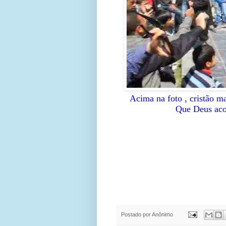
Acima na foto , cristão ma
Que Deus acol
Postado por
Anônimo