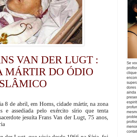
NS VAN DER LUGT :
Se vo
 MÁRTIR DO ÓDIO
profis
clique
encon
ISLÂMICO
super
dores
ainda
prese
espiri
a 8 de abril, em Homs, cidade mártir, na zona
profu
e assediada pelo exército sírio que tenta
mesmo
o sacerdote jesuíta Frans Van der Lugt, 75 anos,
proble
profi
ria
menor
conta
 der Lugt, que vivia desde 1966 na Síria, foi