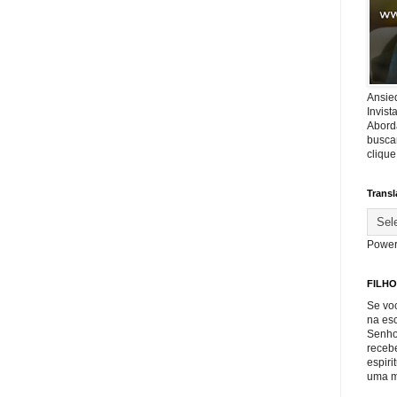
Ansie
Invis
Abord
buscar
cliqu
Transl
Power
FILHO
Se voc
na es
Senho
recebe
espiri
uma m