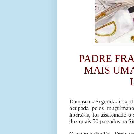
PADRE FRA
MAIS UMA
Damasco - Segunda-feria, di
ocupada pelos muçulmanos 
libertá-la, foi assassinado 
dos quais 50 passados na Sí
O padre holandês, Frans van