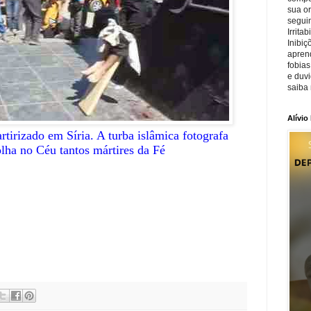
sua o
seguin
Irrita
Inibiç
apren
fobias
e duv
saiba 
Alívio
rtirizado em Síria. A turba islâmica fotografa
ha no Céu tantos mártires da Fé