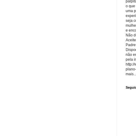
palpit
o que
uma p
exper
seja 
mulhe
e enco
Não de
Aceite
Padre
Dispon
não e
pela i
http:/
plano
mais..
Segui