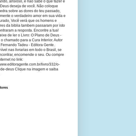
ando, ansioso, e não sabe o que fazer e
 Deus deseja de você. Não coloque
edra sobre as dores do teu passado,
imente o verdadeiro amor em sua vida e
curado, Você verá que os homens e
res da biblia tambem passaram por isto
ntraram a resposta. Encontre a tua!
ixe de ler o Livro: O Plano de Deus -
 o chamado para a Cura Interior. Autor
 Fernando Tadeu - Editora Gente.
ível nas livrarias em todo o Brasil, se
ncontrar, encomende o seu. Ou compre
nternet no link:
/www.editoragente.com.br/livro/332/o-
-de-deus Clique na imagem e saiba
.
dores