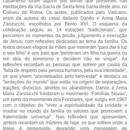
casamento foram alguns dos temas que presentes nas
meditações da Via-Sacra de Sexta-feira Santa deste ano, no
Coliseu de Roma. Os textos, publicados pelo Vaticano,
eram da autoria do casal italiano Danilo e Anna Maria
Zanzucchi, escolhidos por Bento XVI. O esquema da
celebração seguiu as 14 estações “tradicionais”, que
percorrem os momentos da prisão, julgamento e execução
de Jesus, com reflexões dedicadas ao tema da família. Os
textos deixam elogios às mães que morreram “para dar à luz
o seu filho” e aos pais que “perderam um filho na guerra ou
em atos de terrorismo e decidem não se vingar”. As
reflexões recordam as pessoas que sofrem por causa da
“falta de respeito pela pessoa humana, pela sua intimidade”,
os que vivem “anestesiados pelo bem-estar” e destaca as
“tentações do mundo” que estão na origem de separações,
traições, divórcios, abortos ou abandonos. Danilo e Anna
Maria Zanzucchi fundaram o movimento ‘Famílias Novas’,
um ramo do movimento dos Focolares, que surgiu em 1967
com o objetivo de “viver a espiritualidade da unidade e
irradiar no mundo da família os valores que promovem a
fraternidade universal”. Nas reflexões que apresentam,
ambos recordam os mártires de hoje, os que sofrem onde a
Igreja é perseguida, deixando uma mensagem de