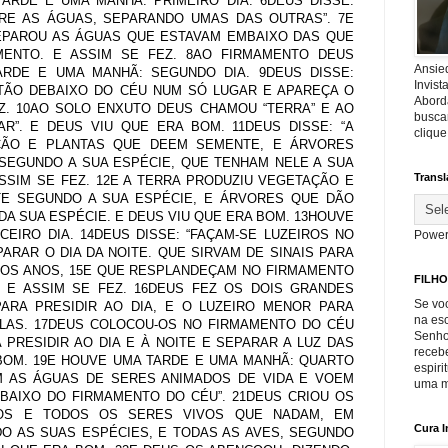
TARDE E UMA MANHÃ: PRIMEIRO DIA. 6DEUS DISSE:
RE AS ÁGUAS, SEPARANDO UMAS DAS OUTRAS”. 7E
EPAROU AS ÁGUAS QUE ESTAVAM EMBAIXO DAS QUE
ENTO. E ASSIM SE FEZ. 8AO FIRMAMENTO DEUS
Ansie
ARDE E UMA MANHÃ: SEGUNDO DIA. 9DEUS DISSE:
Invis
TÃO DEBAIXO DO CÉU NUM SÓ LUGAR E APAREÇA O
Abord
EZ. 10AO SOLO ENXUTO DEUS CHAMOU “TERRA” E AO
buscar
R”. E DEUS VIU QUE ERA BOM. 11DEUS DISSE: “A
cliqu
ÇÃO E PLANTAS QUE DEEM SEMENTE, E ÁRVORES
SEGUNDO A SUA ESPÉCIE, QUE TENHAM NELE A SUA
Transl
SSIM SE FEZ. 12E A TERRA PRODUZIU VEGETAÇÃO E
E SEGUNDO A SUA ESPÉCIE, E ÁRVORES QUE DÃO
A SUA ESPÉCIE. E DEUS VIU QUE ERA BOM. 13HOUVE
EIRO DIA. 14DEUS DISSE: “FAÇAM-SE LUZEIROS NO
Power
ARAR O DIA DA NOITE. QUE SIRVAM DE SINAIS PARA
E OS ANOS, 15E QUE RESPLANDEÇAM NO FIRMAMENTO
FILHO
. E ASSIM SE FEZ. 16DEUS FEZ OS DOIS GRANDES
Se voc
PARA PRESIDIR AO DIA, E O LUZEIRO MENOR PARA
na es
RELAS. 17DEUS COLOCOU-OS NO FIRMAMENTO DO CÉU
Senho
 PRESIDIR AO DIA E À NOITE E SEPARAR A LUZ DAS
recebe
 BOM. 19E HOUVE UMA TARDE E UMA MANHÃ: QUARTO
espiri
HEM AS ÁGUAS DE SERES ANIMADOS DE VIDA E VOEM
uma m
BAIXO DO FIRMAMENTO DO CÉU”. 21DEUS CRIOU OS
OS E TODOS OS SERES VIVOS QUE NADAM, EM
Cura I
DO AS SUAS ESPÉCIES, E TODAS AS AVES, SEGUNDO