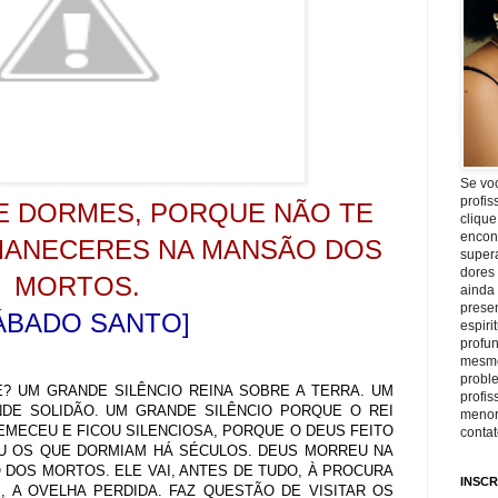
Se vo
profis
E DORMES, PORQUE NÃO TE
clique
encon
RMANECERES NA MANSÃO DOS
super
dores
MORTOS.
ainda
prese
ÁBADO SANTO]
espiri
profu
mesmo
proble
? UM GRANDE SILÊNCIO REINA SOBRE A TERRA. UM
profi
DE SOLIDÃO. UM GRANDE SILÊNCIO PORQUE O REI
menor
EMECEU E FICOU SILENCIOSA, PORQUE O DEUS FEITO
conta
 OS QUE DORMIAM HÁ SÉCULOS. DEUS MORREU NA
DOS MORTOS. ELE VAI, ANTES DE TUDO, À PROCURA
INSCR
, A OVELHA PERDIDA. FAZ QUESTÃO DE VISITAR OS