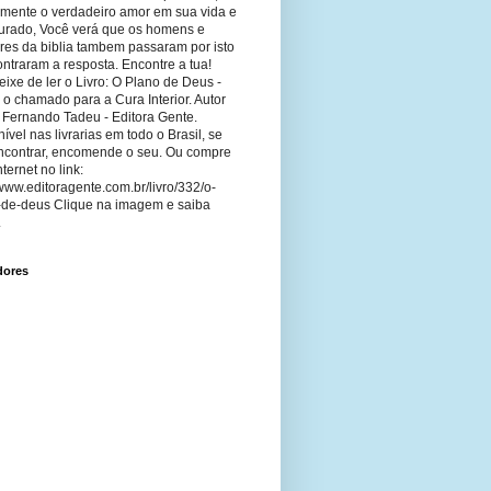
imente o verdadeiro amor em sua vida e
curado, Você verá que os homens e
res da biblia tambem passaram por isto
ntraram a resposta. Encontre a tua!
ixe de ler o Livro: O Plano de Deus -
 o chamado para a Cura Interior. Autor
 Fernando Tadeu - Editora Gente.
ível nas livrarias em todo o Brasil, se
ncontrar, encomende o seu. Ou compre
nternet no link:
/www.editoragente.com.br/livro/332/o-
-de-deus Clique na imagem e saiba
.
dores