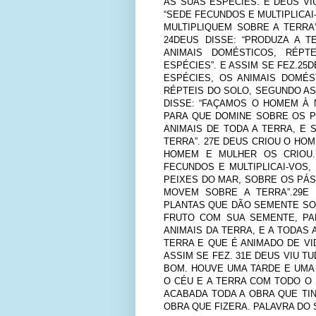
AS SUAS ESPÉCIES. E DEUS VI
“SEDE FECUNDOS E MULTIPLICAI
MULTIPLIQUEM SOBRE A TERRA
24DEUS DISSE: “PRODUZA A 
ANIMAIS DOMÉSTICOS, RÉPT
ESPÉCIES”. E ASSIM SE FEZ.25
ESPÉCIES, OS ANIMAIS DOMÉ
RÉPTEIS DO SOLO, SEGUNDO AS
DISSE: “FAÇAMOS O HOMEM À
PARA QUE DOMINE SOBRE OS P
ANIMAIS DE TODA A TERRA, E
TERRA”. 27E DEUS CRIOU O HOM
HOMEM E MULHER OS CRIOU.
FECUNDOS E MULTIPLICAI-VOS,
PEIXES DO MAR, SOBRE OS PÁ
MOVEM SOBRE A TERRA”.29E 
PLANTAS QUE DÃO SEMENTE SO
FRUTO COM SUA SEMENTE, PA
ANIMAIS DA TERRA, E A TODAS 
TERRA E QUE É ANIMADO DE VI
ASSIM SE FEZ. 31E DEUS VIU T
BOM. HOUVE UMA TARDE E UMA 
O CÉU E A TERRA COM TODO O 
ACABADA TODA A OBRA QUE TIN
OBRA QUE FIZERA. PALAVRA DO