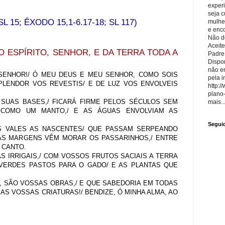
exper
seja 
L 15; ÊXODO 15,1-6.17-18; SL 117)
mulhe
e enco
Não de
Aceite
O ESPÍRITO, SENHOR, E DA TERRA TODA A
Padre
Dispon
não e
O SENHOR!/ Ó MEU DEUS E MEU SENHOR, COMO SOIS
pela i
PLENDOR VOS REVESTIS/ E DE LUZ VOS ENVOLVEIS
http:/
plano
 SUAS BASES,/ FICARÁ FIRME PELOS SÉCULOS SEM
mais..
 COMO UM MANTO,/ E AS ÁGUAS ENVOLVIAM AS
Segui
OS VALES AS NASCENTES/ QUE PASSAM SERPEANDO
AS MARGENS VÊM MORAR OS PASSARINHOS,/ ENTRE
 CANTO.
S IRRIGAIS,/ COM VOSSOS FRUTOS SACIAIS A TERRA
S VERDES PASTOS PARA O GADO/ E AS PLANTAS QUE
, SÃO VOSSAS OBRAS,/ E QUE SABEDORIA EM TODAS
 AS VOSSAS CRIATURAS!/ BENDIZE, Ó MINHA ALMA, AO