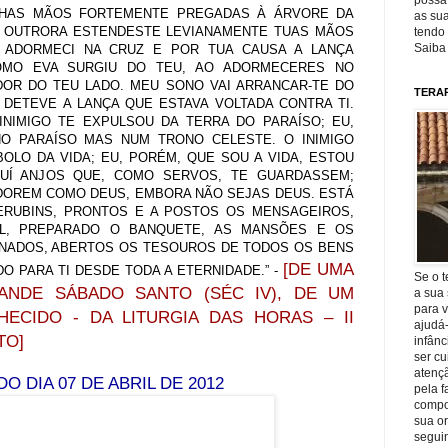
possa 
NHAS MÃOS FORTEMENTE PREGADAS À ÁRVORE DA
as sua
O OUTRORA ESTENDESTE LEVIANAMENTE TUAS MÃOS
tendo 
Saiba
 ADORMECI NA CRUZ E POR TUA CAUSA A LANÇA
OMO EVA SURGIU DO TEU, AO ADORMECERES NO
DOR DO TEU LADO. MEU SONO VAI ARRANCAR-TE DO
TERA
 DETEVE A LANÇA QUE ESTAVA VOLTADA CONTRA TI.
 INIMIGO TE EXPULSOU DA TERRA DO PARAÍSO; EU,
O PARAÍSO MAS NUM TRONO CELESTE. O INIMIGO
BOLO DA VIDA; EU, PORÉM, QUE SOU A VIDA, ESTOU
TUÍ ANJOS QUE, COMO SERVOS, TE GUARDASSEM;
DOREM COMO DEUS, EMBORA NÃO SEJAS DEUS. ESTÁ
RUBINS, PRONTOS E A POSTOS OS MENSAGEIROS,
AL, PREPARADO O BANQUETE, AS MANSÕES E OS
NADOS, ABERTOS OS TESOUROS DE TODOS OS BENS
[DE UMA
O PARA TI DESDE TODA A ETERNIDADE.” -
Se o t
ANDE SÁBADO SANTO (SÉC IV), DE UM
a sua 
para v
CIDO - DA LITURGIA DAS HORAS – II
ajudá
TO]
infânc
ser c
atençã
DO DIA 07 DE ABRIL DE 2012
pela f
compo
sua o
seguin