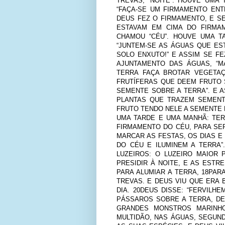
TREVAS, “NOITE”. HOUVE UMA 
“FAÇA-SE UM FIRMAMENTO ENT
DEUS FEZ O FIRMAMENTO, E S
ESTAVAM EM CIMA DO FIRMAM
CHAMOU “CÉU”. HOUVE UMA T
“JUNTEM-SE AS ÁGUAS QUE ES
SOLO ENXUTO!” E ASSIM SE F
AJUNTAMENTO DAS ÁGUAS, “MA
TERRA FAÇA BROTAR VEGETA
FRUTÍFERAS QUE DEEM FRUTO 
SEMENTE SOBRE A TERRA”. E A
PLANTAS QUE TRAZEM SEMENT
FRUTO TENDO NELE A SEMENTE D
UMA TARDE E UMA MANHÃ: TERC
FIRMAMENTO DO CÉU, PARA SEP
MARCAR AS FESTAS, OS DIAS 
DO CÉU E ILUMINEM A TERRA”
LUZEIROS: O LUZEIRO MAIOR 
PRESIDIR À NOITE, E AS EST
PARA ALUMIAR A TERRA, 18PARA
TREVAS. E DEUS VIU QUE ERA
DIA. 20DEUS DISSE: “FERVIL
PÁSSAROS SOBRE A TERRA, DE
GRANDES MONSTROS MARINH
MULTIDÃO, NAS ÁGUAS, SEGUN