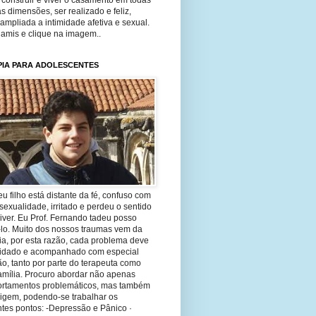
construir e viver o casamento em todas
s dimensões, ser realizado e feliz,
ampliada a intimidade afetiva e sexual.
 amis e clique na imagem..
PIA PARA ADOLESCENTES
eu filho está distante da fé, confuso com
sexualidade, irritado e perdeu o sentido
iver. Eu Prof. Fernando tadeu posso
-lo. Muito dos nossos traumas vem da
ia, por esta razão, cada problema deve
uidado e acompanhado com especial
o, tanto por parte do terapeuta como
amília. Procuro abordar não apenas
rtamentos problemáticos, mas também
rigem, podendo-se trabalhar os
tes pontos: -Depressão e Pânico ·