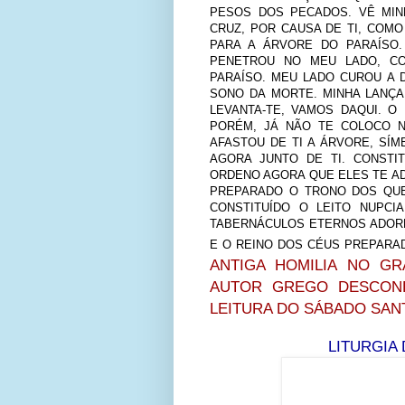
PESOS DOS PECADOS. VÊ MI
CRUZ, POR CAUSA DE TI, COM
PARA A ÁRVORE DO PARAÍSO.
PENETROU NO MEU LADO, C
PARAÍSO. MEU LADO CUROU A 
SONO DA MORTE. MINHA LANÇA
LEVANTA-TE, VAMOS DAQUI. O
PORÉM, JÁ NÃO TE COLOCO N
AFASTOU DE TI A ÁRVORE, SÍM
AGORA JUNTO DE TI. CONSTI
ORDENO AGORA QUE ELES TE A
PREPARADO O TRONO DOS QUE
CONSTITUÍDO O LEITO NUPCI
TABERNÁCULOS ETERNOS ADOR
E O REINO DOS CÉUS PREPARAD
ANTIGA HOMILIA NO GR
AUTOR GREGO DESCONHE
LEITURA DO SÁBADO SAN
LITURGIA 