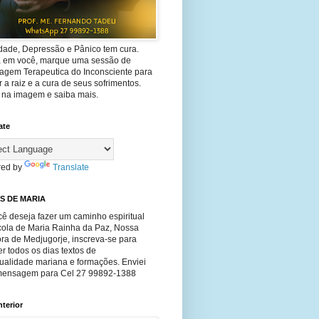
dade, Depressão e Pânico tem cura.
ta em você, marque uma sessão de
agem Terapeutica do Inconsciente para
 a raiz e a cura de seus sofrimentos.
e na imagem e saiba mais.
ate
ed by
Translate
S DE MARIA
ê deseja fazer um caminho espiritual
cola de Maria Rainha da Paz, Nossa
ra de Medjugorje, inscreva-se para
r todos os dias textos de
tualidade mariana e formações. Enviei
ensagem para Cel 27 99892-1388
nterior