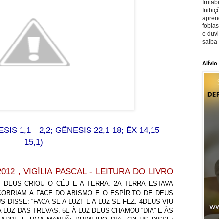
Irrita
Inibiç
apren
fobias
e duv
saiba 
Alívio
SIS 1,1—2,2; GÊNESIS 22,1-18; ÊX 14,15—
15,1)
012 , VIGÍLIA PASCAL - LEITURA DO LIVRO
IO DEUS CRIOU O CÉU E A TERRA. 2A TERRA ESTAVA
COBRIAM A FACE DO ABISMO E O ESPÍRITO DE DEUS
 DISSE: “FAÇA-SE A LUZ!” E A LUZ SE FEZ. 4DEUS VIU
 LUZ DAS TREVAS. 5E À LUZ DEUS CHAMOU “DIA” E ÀS