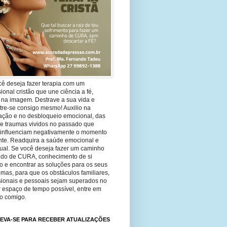
cê deseja fazer terapia com um
sional cristão que une ciência a fé,
 na imagem. Destrave a sua vida e
tre-se consigo mesmo! Auxilio na
ação e no desbloqueio emocional, das
 e traumas vividos no passado que
 influenciam negativamente o momento
nte. Readquira a saúde emocional e
tual. Se você deseja fazer um caminho
ndo de CURA, conhecimento de si
 e encontrar as soluções para os seus
mas, para que os obstáculos familiares,
ssionais e pessoais sejam superados no
 espaço de tempo possível, entre em
to comigo.
EVA-SE PARA RECEBER ATUALIZAÇÕES