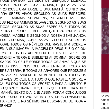
U QUE ERA BOM. 22E DEUS OS ABENÇOOU, DIZENDO:
-VOS E ENCHEI AS ÁGUAS DO MAR, E QUE AS AVES SE
”. 23HOUVE UMA TARDE E UMA MANHÃ: QUINTO DIA.
TERRA SERES VIVOS SEGUNDO AS SUAS ESPÉCIES,
EIS E ANIMAIS SELVAGENS, SEGUNDO AS SUAS
DEUS FEZ OS ANIMAIS SELVAGENS, SEGUNDO AS SUAS
STICOS, SEGUNDO AS SUAS ESPÉCIES E TODOS OS
 SUAS ESPÉCIES. E DEUS VIU QUE ERA BOM. 26DEUS
 NOSSA IMAGEM E SEGUNDO A NOSSA SEMELHANÇA,
EIXES DO MAR, SOBRE AS AVES DO CÉU, SOBRE OS
 SOBRE TODOS OS RÉPTEIS QUE RASTEJAM SOBRE A
EM À SUA IMAGEM, À IMAGEM DE DEUS ELE O CRIOU:
 28E DEUS OS ABENÇOOU E LHES DISSE: “SEDE
 ENCHEI A TERRA E SUBMETEI-A! DOMINAI SOBRE OS
SSAROS DO CÉU E SOBRE TODOS OS ANIMAIS QUE SE
DEUS DISSE: “EIS QUE VOS ENTREGO TODAS AS
BRE A TERRA, E TODAS AS ÁRVORES QUE PRODUZEM
RA VOS SERVIREM DE ALIMENTO. 30E A TODOS OS
AS AVES DO CÉU, E A TUDO O QUE RASTEJA SOBRE A
DA, EU DOU TODOS OS VEGETAIS PARA ALIMENTO”. E
UDO QUANTO HAVIA FEITO, E EIS QUE TUDO ERA MUITO
MANHÃ: SEXTO DIA. 2,1E ASSIM FORAM CONCLUÍDOS
Se vo
SEU EXÉRCITO. 2NO SÉTIMO DIA, DEUS CONSIDEROU
palpit
HA FEITO; E NO SÉTIMO DIA DESCANSOU DE TODA A
o que
 SENHOR
uma p