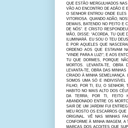
QUE ESTÃO MERGULHADOS NAS 
VÃO AO ENCONTRO DE ADÃO E E
O SENHOR ENTROU ONDE ELES 
VITORIOSA. QUANDO ADÃO, NOS
DEMAIS, BATENDO NO PEITO E 
DE NÓS”. E CRISTO RESPONDEU 
MÃO, DISSE: “ACORDA, TU QUE
ILUMINARÁ. EU SOU O TEU DEUS
E POR AQUELES QUE NASCERAM
ORDENO AOS QUE ESTAVAM NA 
“VINDE PARA A LUZ!”; E AOS EN
TU QUE DORMES, PORQUE NÃO
MORTOS. LEVANTA-TE, OBRA 
LEVANTA-TE, OBRA DAS MINHAS 
CRIADO À MINHA SEMELHANÇA. L
SOMOS UMA SÓ E INDIVISÍVEL 
FILHO; POR TI, EU, O SENHOR,
HABITO NO MAIS ALTO DOS CÉU
DA TERRA; POR TI, FEITO
ABANDONADO ENTRE OS MORTOS.
SAIR DE UM JARDIM FUI ENTREG
MEU ROSTO OS ESCARROS QUE PO
ORIGINAL. VÊ NAS MINHAS F
CONFORME À MINHA IMAGEM, A 
MARCAS DOS AÇOITES QUE SUP