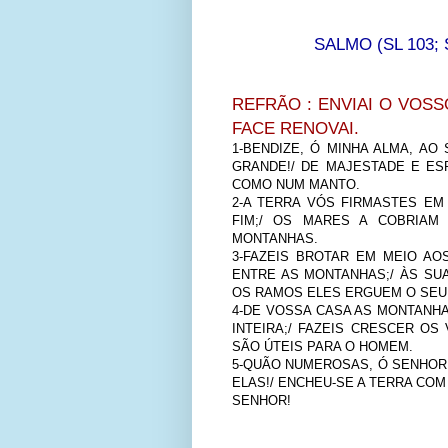
SALMO (SL 103; S
REFRÃO : ENVIAI O VOSS
FACE RENOVAI.
1-BENDIZE, Ó MINHA ALMA, A
GRANDE!/ DE MAJESTADE E ES
COMO NUM MANTO.
2-A TERRA VÓS FIRMASTES EM
FIM;/ OS MARES A COBRIAM
MONTANHAS.
3-FAZEIS BROTAR EM MEIO A
ENTRE AS MONTANHAS;/ ÀS SU
OS RAMOS ELES ERGUEM O SEU
4-DE VOSSA CASA AS MONTANHA
INTEIRA;/ FAZEIS CRESCER O
SÃO ÚTEIS PARA O HOMEM.
5-QUÃO NUMEROSAS, Ó SENHOR
ELAS!/ ENCHEU-SE A TERRA COM
SENHOR!