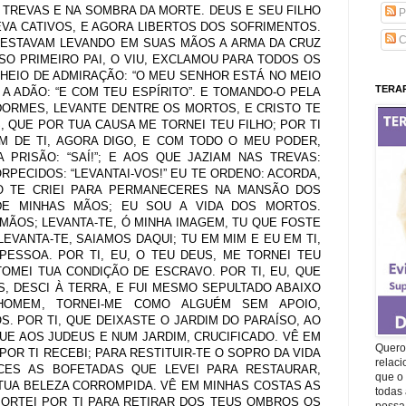
TREVAS E NA SOMBRA DA MORTE. DEUS E SEU FILHO
P
VA CATIVOS, E AGORA LIBERTOS DOS SOFRIMENTOS.
C
ESTAVAM LEVANDO EM SUAS MÃOS A ARMA DA CRUZ
SO PRIMEIRO PAI, O VIU, EXCLAMOU PARA TODOS OS
CHEIO DE ADMIRAÇÃO: “O MEU SENHOR ESTÁ NO MEIO
TERAP
A ADÃO: “E COM TEU ESPÍRITO”. E TOMANDO-O PELA
 DORMES, LEVANTE DENTRE OS MORTOS, E CRISTO TE
, QUE POR TUA CAUSA ME TORNEI TEU FILHO; POR TI
 DE TI, AGORA DIGO, E COM TODO O MEU PODER,
PRISÃO: “SAÍ!”; E AOS QUE JAZIAM NAS TREVAS:
TORPECIDOS: “LEVANTAI-VOS!” EU TE ORDENO: ACORDA,
 TE CRIEI PARA PERMANECERES NA MANSÃO DOS
DE MINHAS MÃOS; EU SOU A VIDA DOS MORTOS.
MÃOS; LEVANTA-TE, Ó MINHA IMAGEM, TU QUE FOSTE
EVANTA-TE, SAIAMOS DAQUI; TU EM MIM E EU EM TI,
PESSOA. POR TI, EU, O TEU DEUS, ME TORNEI TEU
 TOMEI TUA CONDIÇÃO DE ESCRAVO. POR TI, EU, QUE
S, DESCI À TERRA, E FUI MESMO SEPULTADO ABAIXO
 HOMEM, TORNEI-ME COMO ALGUÉM SEM APOIO,
 POR TI, QUE DEIXASTE O JARDIM DO PARAÍSO, AO
UE AOS JUDEUS E NUM JARDIM, CRUCIFICADO. VÊ EM
Quero 
R TI RECEBI; PARA RESTITUIR-TE O SOPRO DA VIDA
relac
ACES AS BOFETADAS QUE LEVEI PARA RESTAURAR,
que o 
TUA BELEZA CORROMPIDA. VÊ EM MINHAS COSTAS AS
todas 
ORTEI POR TI PARA RETIRAR DOS TEUS OMBROS OS