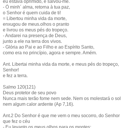
eu estava oprimido, e salvou-me.
- Ó minh´ alma, retorna à tua paz,
o Senhor é quem cuida de ti!
= Libertou minha vida da morte,
enxugou de meus.olhos o pranto
e livrou os meus pés do tropeço.
- Andarei na presença de Deus,
junto a ele na terra dos vivos.
- Glória ao Pai e ao Filho e ao Espírito Santo,
como era no princípio, agora e sempre. Amém.
Ant. Libertai minha vida da morte, e meus pés do tropeço,
Senhor!
e fez a terra.
Salmo 120(121)
Deus protetor de seu povo
Nunca mais terão fome nem sede. Nem os molestará o sol
nem algum calor ardente (Ap 7,16).
Ant.2 Do Senhor é que me vem o meu socorro, do Senhor
que fez o céu
- Eu levanto os meus olhos para os montes: