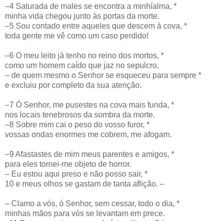
–4 Saturada de males se encontra a minhíalma, *
minha vida chegou junto às portas da morte.
–5 Sou contado entre aqueles que descem à cova, *
toda gente me vê como um caso perdido!
–6 O meu leito já tenho no reino dos mortos, *
como um homem caído que jaz no sepulcro,
– de quem mesmo o Senhor se esqueceu para sempre *
e excluiu por completo da sua atenção.
–7 Ó Senhor, me pusestes na cova mais funda, *
nos locais tenebrosos da sombra da morte.
–8 Sobre mim cai o peso do vosso furor, *
vossas ondas enormes me cobrem, me afogam.
–9 Afastastes de mim meus parentes e amigos, *
para eles tornei-me objeto de horror.
– Eu estou aqui preso e não posso sair, *
10 e meus olhos se gastam de tanta aflição. –
– Clamo a vós, ó Senhor, sem cessar, todo o dia, *
minhas mãos para vós se levantam em prece.