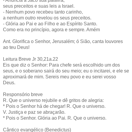
- Anuncia a Jacó sua palavra,
seus preceitos e suas leis a Israel.
- Nenhum povo recebeu tanto carinho,
a nenhum outro revelou os seus preceitos.
- Glória ao Pai e ao Filho e ao Espírito Santo.
Como era no princípio, agora e sempre. Amém
Ant. Glorifica o Senhor, Jerusalém; ó Sião, canta louvores
ao teu Deus!
Leitura Breve Jr 30,21a.22
Eis que diz o Senhor: Para chefe será escolhido um dos
seus, e o soberano sairá do seu meio; eu o incitarei, e ele se
aproximará de mim. Sereis meu povo e eu serei vosso
Deus.
Responsório breve
R. Que o universo rejubile e dê gritos de alegria:
* Pois o Senhor há de chegar! R. Que o universo.
V. Justiça e paz se abraçarão.
* Pois o Senhor. Glória ao Pai. R. Que o universo.
Cântico evangélico (Benedictus)