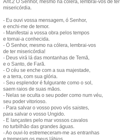
Ant.2 Ó Senhor, mesmo na cólera, lembrai-vos de ter
misericórdia.
- Eu ouvi vossa mensagem, ó Senhor,
e enchi-me de temor.
- Manifestai a vossa obra pelos tempos
e tornai-a conhecida.
- Ó Senhor, mesmo na cólera, lembrai-vos
de ter misericórdia!
- Deus virá lá das montanhas de Temã,
e o Santo, de Farã.
- O céu se enche com a sua majestade,
e a terra, com sua glória.
- Seu esplendor é fulgurante como o sol,
saem raios de suas mãos.
- Nelas se oculta o seu poder como num véu,
seu poder vitorioso.
- Para salvar o vosso povo vós saistes,
para salvar o vosso Ungido.
- E lançastes pelo mar vossos cavalos
no turbilhão das grandes águas.
- Ao ouvi-lo estremeceram-me as entranhas
e tremeram os meus lábios.