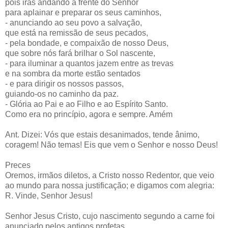
pois irás andando à frente do Senhor
para aplainar e preparar os seus caminhos,
- anunciando ao seu povo a salvação,
que está na remissão de seus pecados,
- pela bondade, e compaixão de nosso Deus,
que sobre nós fará brilhar o Sol nascente,
- para iluminar a quantos jazem entre as trevas
e na sombra da morte estão sentados
- e para dirigir os nossos passos,
guiando-os no caminho da paz.
- Glória ao Pai e ao Filho e ao Espírito Santo.
Como era no princípio, agora e sempre. Amém
Ant. Dizei: Vós que estais desanimados, tende ânimo,
coragem! Não temas! Eis que vem o Senhor e nosso Deus!
Preces
Oremos, irmãos diletos, a Cristo nosso Redentor, que veio
ao mundo para nossa justificação; e digamos com alegria:
R. Vinde, Senhor Jesus!
Senhor Jesus Cristo, cujo nascimento segundo a carne foi
anunciado pelos antigos profetas,