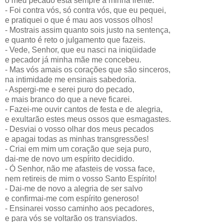
o meu pecado está sempre à minha frente.
- Foi contra vós, só contra vós, que eu pequei,
e pratiquei o que é mau aos vossos olhos!
- Mostrais assim quanto sois justo na sentença,
e quanto é reto o julgamento que fazeis.
- Vede, Senhor, que eu nasci na iniqüidade
e pecador já minha mãe me concebeu.
- Mas vós amais os corações que são sinceros,
na intimidade me ensinais sabedoria.
- Aspergi-me e serei puro do pecado,
e mais branco do que a neve ficarei.
- Fazei-me ouvir cantos de festa e de alegria,
e exultarão estes meus ossos que esmagastes.
- Desviai o vosso olhar dos meus pecados
e apagai todas as minhas transgressões!
- Criai em mim um coração que seja puro,
dai-me de novo um espírito decidido.
- Ó Senhor, não me afasteis de vossa face,
nem retireis de mim o vosso Santo Espírito!
- Dai-me de novo a alegria de ser salvo
e confirmai-me com espírito generoso!
- Ensinarei vosso caminho aos pecadores,
e para vós se voltarão os transviados.