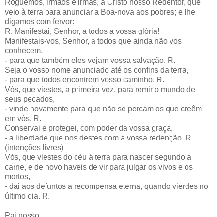
Roguemos, irmãos e irmãs, a Cristo nosso Redentor, que
veio à terra para anunciar a Boa-nova aos pobres; e lhe
digamos com fervor:
R. Manifestai, Senhor, a todos a vossa glória!
Manifestais-vos, Senhor, a todos que ainda não vos
conhecem,
- para que também eles vejam vossa salvação. R.
Seja o vosso nome anunciado até os confins da terra,
- para que todos encontrem vosso caminho. R.
Vós, que viestes, a primeira vez, para remir o mundo de
seus pecados,
- vinde novamente para que não se percam os que creêm
em vós. R.
Conservai e protegei, com poder da vossa graça,
- a liberdade que nos destes com a vossa redenção. R.
(intenções livres)
Vós, que viestes do céu à terra para nascer segundo a
carne, e de novo haveis de vir para julgar os vivos e os
mortos,
- dai aos defuntos a recompensa eterna, quando vierdes no
último dia. R.
Pai nosso...