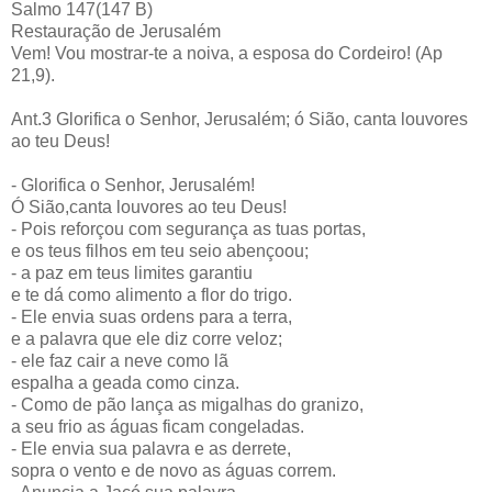
Salmo 147(147 B)
Restauração de Jerusalém
Vem! Vou mostrar-te a noiva, a esposa do Cordeiro! (Ap
21,9).
Ant.3 Glorifica o Senhor, Jerusalém; ó Sião, canta louvores
ao teu Deus!
- Glorifica o Senhor, Jerusalém!
Ó Sião,canta louvores ao teu Deus!
- Pois reforçou com segurança as tuas portas,
e os teus filhos em teu seio abençoou;
- a paz em teus limites garantiu
e te dá como alimento a flor do trigo.
- Ele envia suas ordens para a terra,
e a palavra que ele diz corre veloz;
- ele faz cair a neve como lã
espalha a geada como cinza.
- Como de pão lança as migalhas do granizo,
a seu frio as águas ficam congeladas.
- Ele envia sua palavra e as derrete,
sopra o vento e de novo as águas correm.