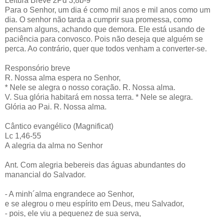
Leitura Breve 2Pd 3,8b-9
Para o Senhor, um dia é como mil anos e mil anos como um
dia. O senhor não tarda a cumprir sua promessa, como
pensam alguns, achando que demora. Ele está usando de
paciência para convosco. Pois não deseja que alguém se
perca. Ao contrário, quer que todos venham a converter-se.
Responsório breve
R. Nossa alma espera no Senhor,
* Nele se alegra o nosso coração. R. Nossa alma.
V. Sua glória habitará em nossa terra. * Nele se alegra.
Glória ao Pai. R. Nossa alma.
Cântico evangélico (Magnificat)
Lc 1,46-55
A alegria da alma no Senhor
Ant. Com alegria bebereis das águas abundantes do
manancial do Salvador.
- A minh´alma engrandece ao Senhor,
e se alegrou o meu espírito em Deus, meu Salvador,
- pois, ele viu a pequenez de sua serva,