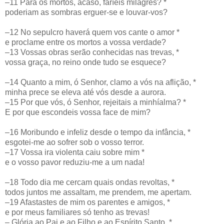
–11 Para os mortos, acaso, faríeis milagres? *
poderiam as sombras erguer-se e louvar-vos?
–12 No sepulcro haverá quem vos cante o amor *
e proclame entre os mortos a vossa verdade?
–13 Vossas obras serão conhecidas nas trevas, *
vossa graça, no reino onde tudo se esquece?
–14 Quanto a mim, ó Senhor, clamo a vós na aflição, *
minha prece se eleva até vós desde a aurora.
–15 Por que vós, ó Senhor, rejeitais a minhíalma? *
E por que escondeis vossa face de mim?
–16 Moribundo e infeliz desde o tempo da infância, *
esgotei-me ao sofrer sob o vosso terror.
–17 Vossa ira violenta caiu sobre mim *
e o vosso pavor reduziu-me a um nada!
–18 Todo dia me cercam quais ondas revoltas, *
todos juntos me assaltam, me prendem, me apertam.
–19 Afastastes de mim os parentes e amigos, *
e por meus familiares só tenho as trevas!
– Glória ao Pai e ao Filho e ao Espírito Santo. *