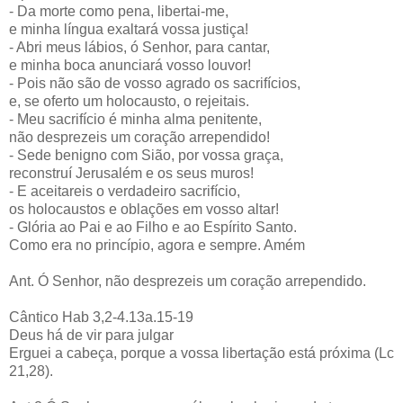
- Da morte como pena, libertai-me,
e minha língua exaltará vossa justiça!
- Abri meus lábios, ó Senhor, para cantar,
e minha boca anunciará vosso louvor!
- Pois não são de vosso agrado os sacrifícios,
e, se oferto um holocausto, o rejeitais.
- Meu sacrifício é minha alma penitente,
não desprezeis um coração arrependido!
- Sede benigno com Sião, por vossa graça,
reconstruí Jerusalém e os seus muros!
- E aceitareis o verdadeiro sacrifício,
os holocaustos e oblações em vosso altar!
- Glória ao Pai e ao Filho e ao Espírito Santo.
Como era no princípio, agora e sempre. Amém
Ant. Ó Senhor, não desprezeis um coração arrependido.
Cântico Hab 3,2-4.13a.15-19
Deus há de vir para julgar
Erguei a cabeça, porque a vossa libertação está próxima (Lc
21,28).