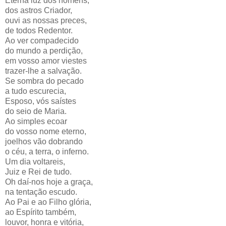
Eterna luz dos homens,
dos astros Criador,
ouvi as nossas preces,
de todos Redentor.
Ao ver compadecido
do mundo a perdição,
em vosso amor viestes
trazer-lhe a salvação.
Se sombra do pecado
a tudo escurecia,
Esposo, vós saístes
do seio de Maria.
Ao simples ecoar
do vosso nome eterno,
joelhos vão dobrando
o céu, a terra, o inferno.
Um dia voltareis,
Juiz e Rei de tudo.
Oh daí-nos hoje a graça,
na tentação escudo.
Ao Pai e ao Filho glória,
ao Espírito também,
louvor, honra e vitória,