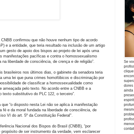
 a CNBB confirmou que não houve nenhum tipo de acordo
P) e a entidade, que teria resultado na inclusão de um artigo
 um gesto de apoio dos bispos ao projeto de lei após uma
 as manifestações pacíficas e contra o homossexualismo
 na liberdade de consciência, de crença e de religião”.
Se vo
profis
clique
 brasileiros nos últimos dias, o gabinete da senadora teria
encon
a uma lei que puna crimes homofóbicos e discriminação por
super
possibilidade de classificar a homossexualidade como
dores
se ameaçada pelo texto. No acordo entre a CNBB e a
ainda
o texto substitutivo do PLC 122, o terceiro”.
prese
espiri
a que “o disposto nesta Lei não se aplica à manifestação
profu
mesmo
 fé e da moral fundada na liberdade de consciência, de
proble
ciso VI do art. 5º da Constituição Federal".
profi
menor
nferência Nacional dos Bispos do Brasil (CNBB), “por
conta
rme propósito de ser instrumento da verdade, vem esclarecer