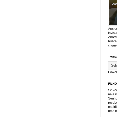
Ansie
Invis
Abord
buscar
cliqu
Transl
Power
FILHO
Se voc
na es
Senho
recebe
espiri
uma m