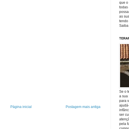
que o 
todas 
possa 
as sua
tendo 
Saiba
TERA
Se o t
a sua 
para v
ajudá
Página inicial
Postagem mais antiga
infânc
ser c
atençã
pela f
compo