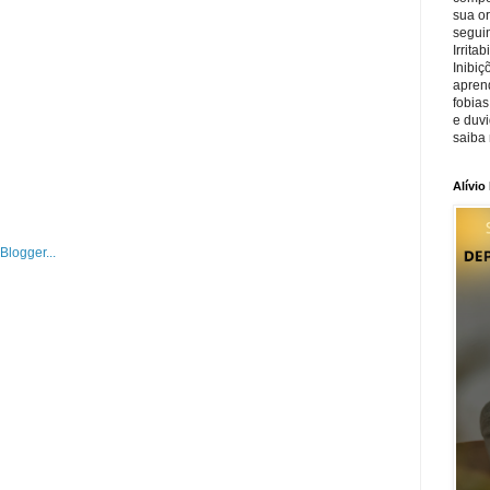
sua o
seguin
Irrita
Inibiç
apren
fobias
e duv
saiba 
Alívio