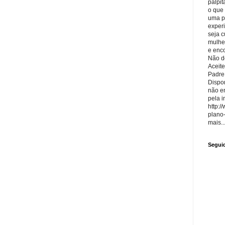
palpit
o que
uma p
exper
seja 
mulhe
e enco
Não de
Aceite
Padre
Dispon
não e
pela i
http:/
plano
mais..
Segui