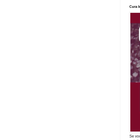
Cura I
Se vo