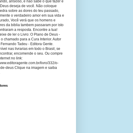
ando, ansioso, e não sabe o que fazer e
 Deus deseja de você. Não coloque
edra sobre as dores do teu passado,
imente o verdadeiro amor em sua vida e
curado, Você verá que os homens e
res da biblia tambem passaram por isto
ntraram a resposta. Encontre a tua!
ixe de ler o Livro: O Plano de Deus -
 o chamado para a Cura Interior. Autor
 Fernando Tadeu - Editora Gente.
ível nas livrarias em todo o Brasil, se
ncontrar, encomende o seu. Ou compre
nternet no link:
/www.editoragente.com.br/livro/332/o-
-de-deus Clique na imagem e saiba
.
dores