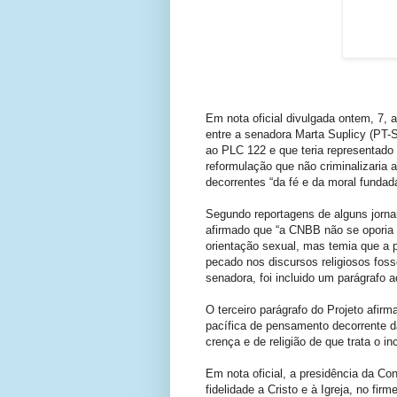
Em nota oficial divulgada ontem, 7,
entre a senadora Marta Suplicy (PT-S
ao PLC 122 e que teria representado
reformulação que não criminalizaria
decorrentes “da fé e da moral fundada
Segundo reportagens de alguns jornais
afirmado que “a CNBB não se oporia 
orientação sexual, mas temia que a 
pecado nos discursos religiosos fos
senadora, foi incluido um parágrafo a
O terceiro parágrafo do Projeto afirm
pacífica de pensamento decorrente da
crença e de religião de que trata o in
Em nota oficial, a presidência da Co
fidelidade a Cristo e à Igreja, no fi