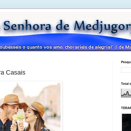
Pesqui
ra Casais
Total 
TERAP