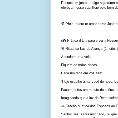
Renunciem juntos a algo hoje (uma r
ofereçam esse sacrifício pelo bem d
💬 “Hoje, quero te amar como José a
🕯️💑 Prática diária para viver a Ress
🌸 Ritual da Luz da Aliança (à noite, 
Acendam uma vela.
Fiquem de mãos dadas.
Cada um diga em voz alta:
“Hoje escolho amar você de novo. E
Façam juntos um minuto de silêncio d
Imaginando que a luz do Ressuscitad
🙏 Oração Mística dos Esposos ao D
Senhor Jesus Ressuscitado, Tu que f