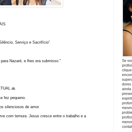
AIS
lêncio, Serviço e Sacrifício”
 para Nazaré, e lhes era submisso.”
Se vo
profis
clique
encon
super
dores
ITUAL 🙏
ainda
prese
se fez pequeno.
espiri
profu
os silenciosos de amor.
mesmo
proble
ve com ternura. Jesus cresce entre o trabalho e a
profi
menor
conta