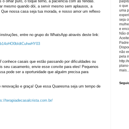
o olhar puro, o toque terno, a paciência com as feridas.
palpit
o que
ar mesmo quando dói, a servir mesmo sem aplausos, a
uma p
. Que nossa casa seja tua morada, e nosso amor um reflexo
exper
seja 
mulhe
e enco
Não de
s instruções, entre no grupo do WhatsApp através deste link:
Aceite
Padre
9Vb14oHO0bIdtCuhwHY03
Dispon
não e
pela i
http:/
ê
conhece casais que estão passando por dificuldades ou
plano
ais seu casamento, envie esse convite para eles! Pequenos
mais..
ssa pode ser a oportunidade que alguém precisa para
Segui
de renovação e graça! Que essa Quaresma seja um tempo de
ps://terapiadecasalcrista.com.br/