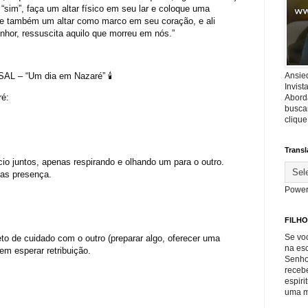
 “sim”, faça um altar físico em seu lar e coloque uma
te também um altar como marco em seu coração, e ali
nhor, ressuscita aquilo que morreu em nós.”
Ansie
 – “Um dia em Nazaré” 🕯️
Invis
ré:
Abord
buscar
cliqu
Transl
io juntos, apenas respirando e olhando um para o outro.
nas presença.
Power
FILHO
Se voc
o de cuidado com o outro (preparar algo, oferecer uma
na es
m esperar retribuição.
Senho
recebe
espiri
uma m