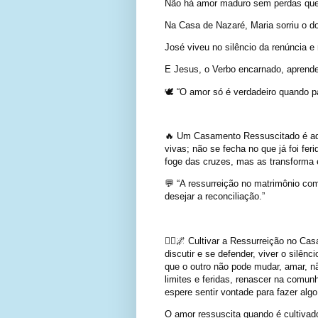
Não há amor maduro sem perdas que 
Na Casa de Nazaré, Maria sorriu o d
José viveu no silêncio da renúncia e
E Jesus, o Verbo encarnado, aprendeu
🕊️ “O amor só é verdadeiro quando p
🔥 Um Casamento Ressuscitado é aq
vivas; não se fecha no que já foi fe
foge das cruzes, mas as transforma
💬 “A ressurreição no matrimônio c
desejar a reconciliação.”
🧎‍♂️🌌 Cultivar a Ressurreição no Cas
discutir e se defender, viver o silên
que o outro não pode mudar, amar, n
limites e feridas, renascer na comunh
espere sentir vontade para fazer algo
O amor ressuscita quando é cultivado