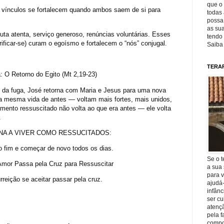
que o 
 vínculos se fortalecem quando ambos saem de si para
todas 
possa 
as sua
ta atenta, serviço generoso, renúncias voluntárias. Esses
tendo 
rificar-se) curam o egoísmo e fortalecem o “nós” conjugal.
Saiba
TERA
 O Retorno do Egito (Mt 2,19-23)
 da fuga, José retorna com Maria e Jesus para uma nova
 a mesma vida de antes — voltam mais fortes, mais unidos,
ento ressuscitado não volta ao que era antes — ele volta
.
NA A VIVER COMO RESSUCITADOS:
 fim e começar de novo todos os dias.
Se o t
Amor Passa pela Cruz para Ressuscitar
a sua 
para v
reição se aceitar passar pela cruz.
ajudá
infânc
ser c
atençã
pela f
compo