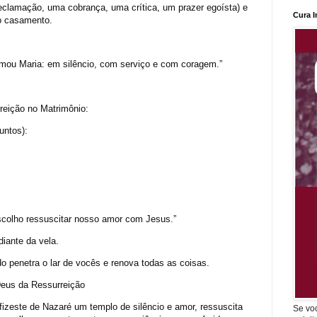
eclamação, uma cobrança, uma crítica, um prazer egoísta) e
Cura I
o casamento.
mou Maria: em silêncio, com serviço e com coragem.”
urreição no Matrimônio:
juntos):
scolho ressuscitar nosso amor com Jesus.”
iante da vela.
o penetra o lar de vocês e renova todas as coisas.
eus da Ressurreição
izeste de Nazaré um templo de silêncio e amor, ressuscita
Se vo