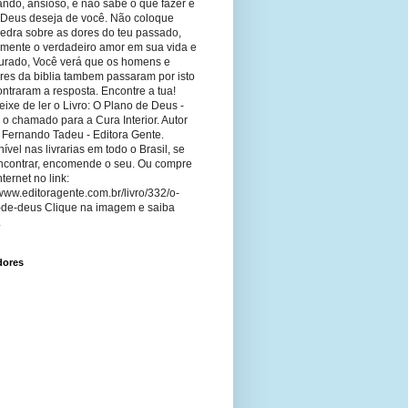
ando, ansioso, e não sabe o que fazer e
 Deus deseja de você. Não coloque
edra sobre as dores do teu passado,
imente o verdadeiro amor em sua vida e
curado, Você verá que os homens e
res da biblia tambem passaram por isto
ntraram a resposta. Encontre a tua!
ixe de ler o Livro: O Plano de Deus -
 o chamado para a Cura Interior. Autor
 Fernando Tadeu - Editora Gente.
ível nas livrarias em todo o Brasil, se
ncontrar, encomende o seu. Ou compre
nternet no link:
/www.editoragente.com.br/livro/332/o-
-de-deus Clique na imagem e saiba
.
dores