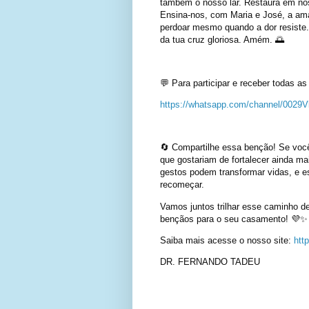
também o nosso lar. Restaura em nós 
Ensina-nos, com Maria e José, a am
perdoar mesmo quando a dor resiste
da tua cruz gloriosa. Amém. 🌅
💬 Para participar e receber todas a
https://whatsapp.com/channel/002
🔄 Compartilhe essa benção! Se voc
que gostariam de fortalecer ainda m
gestos podem transformar vidas, e e
recomeçar.
Vamos juntos trilhar esse caminho 
bençãos para o seu casamento! 💜✨
Saiba mais acesse o nosso site:
htt
DR. FERNANDO TADEU