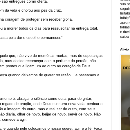
são entregues como oferta.
sua o
seguin
om da vida e chorou aos pés da cruz.
Irrita
Inibiç
 na coragem de proteger sem receber glória.
apren
fobias
 a morrer todos os dias para ressuscitar na entrega total.
e duv
saiba 
assa pela dor e escolhe permanecer.”
Alívio
uele que, não vive de memórias mortas, mas de esperanças
rido, mas decide recomeçar com o perfume do perdão; não
 em pontes que ligam um ao outro ao coração de Deus.
omeça quando deixamos de querer ter razão… e passamos a
amento é: abraçar o silêncio como cura, parar de gritar,
cio regado de oração, onde Deus sussurra nova vida, perdoar o
ão a imagem do outro, mas o real ser do outro, com seus
ão diária, olhar de novo, beijar de novo, servir de novo. Não
, comece a agir.
, e quando nele colocamos o nosso querer, agir e a fé. Faça