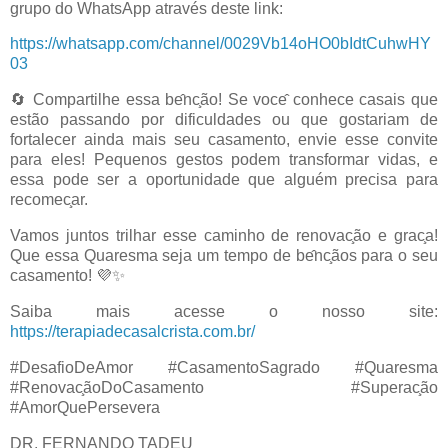
grupo do WhatsApp através deste link:
https://whatsapp.com/channel/0029Vb14oHO0bIdtCuhwHY
03
🔄 Compartilhe essa be
nc
ão! Se voce
conhece casais que
estão passando por dificuldades ou que gostariam de
fortalecer ainda mais seu casamento, envie esse convite
para eles! Pequenos gestos podem transformar vidas, e
essa pode ser a oportunidade que alguém precisa para
recomec
ar.
Vamos juntos trilhar esse caminho de renovac
ão e grac
a!
Que essa Quaresma seja um tempo de be
nc
ãos para o seu
casamento! 💜✨
Saiba mais acesse o nosso site:
https://terapiadecasalcrista.com.br/
#DesafioDeAmor #CasamentoSagrado #Quaresma
#Renovac
ãoDoCasamento #Superac
ão
#AmorQuePersevera
DR. FERNANDO TADEU