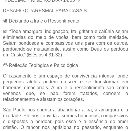
💛DÉCIMO PRIMEIRO DIA - 14/03 💛
DESAFIO QUARESMAL PARA CASAIS
🕊️ Deixando a Ira e o Ressentimento
📖 “Toda amargura, indignação, ira, gritaria e calúnia sejam
eliminadas do meio de vocês, bem como toda maldade.
Sejam bondosos e compassivos uns para com os outros,
perdoando-se mutuamente, assim como Deus os perdoou
em Cristo.” (Efésios 4,31-32)
🧐 Reflexão Teológica e Psicológica
O casamento é um espaço de convivência intensa, onde
pequenos atritos podem crescer e se transformar em
barreiras emocionais. A ira e o ressentimento são como
venenos que, se não forem tratados, corroem o
relacionamento e afastam os corações.
São Paulo nos orienta a abandonar a ira, a amargura e a
maldade. Ele nos convida a sermos bondosos, compassivos
e dispostos a perdoar, pois essa é a essência do amor
cristão. O rancor nos aprisiona no passado, enquanto o