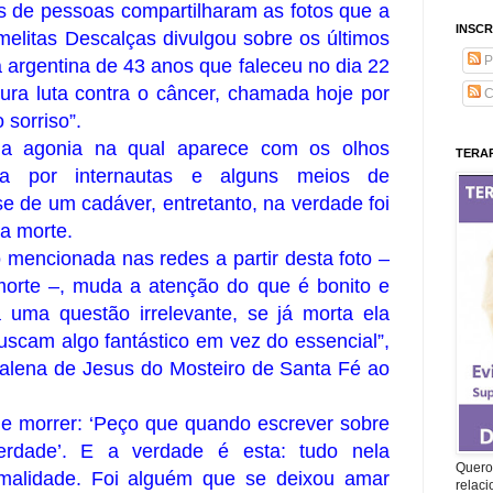
es de pessoas compartilharam as fotos que a
INSCR
melitas Descalças divulgou sobre os últimos
P
sa argentina de 43 anos que faleceu no dia 22
ra luta contra o câncer, chamada hoje por
C
 sorriso”.
a agonia na qual aparece com os olhos
TERAP
ada por internautas e alguns meios de
 de um cadáver, entretanto, na verdade foi
ua morte.
 mencionada nas redes a partir desta foto –
morte –, muda a atenção do que é bonito e
 uma questão irrelevante, se já morta ela
uscam algo fantástico em vez do essencial”,
alena de Jesus do Mosteiro de Santa Fé ao
de morrer: ‘Peço que quando escrever sobre
rdade’. E a verdade é esta: tudo nela
Quero 
rmalidade. Foi alguém que se deixou amar
relac