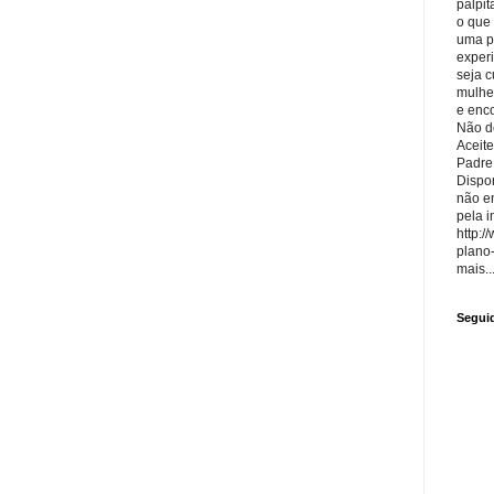
palpit
o que
uma p
exper
seja 
mulhe
e enco
Não de
Aceite
Padre
Dispon
não e
pela i
http:/
plano
mais..
Segui