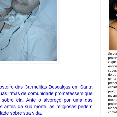
Se vo
profis
clique
encon
super
dores
ainda
prese
osteiro das Carmelitas Descalças em Santa
espiri
profu
 suas irmãs de comunidade prometessem que
mesmo
 sobre ela. Ante o alvoroço por uma das
proble
profi
ias antes da sua morte, as religiosas pedem
menor
dade sobre sua vida.
conta