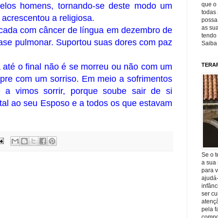
pelos homens, tornando-se deste modo um
que o 
todas 
 acrescentou a religiosa.
possa 
as sua
sticada com câncer de língua em dezembro de
tendo 
ase pulmonar. Suportou suas dores com paz
Saiba
a até o final não é se morreu ou não com um
TERA
mpre com um sorriso. Em meio a sofrimentos
 a vimos sorrir, porque soube sair de si
al ao seu Esposo e a todos os que estavam
Se o t
a sua 
para v
ajudá
infânc
ser c
atençã
pela f
compo