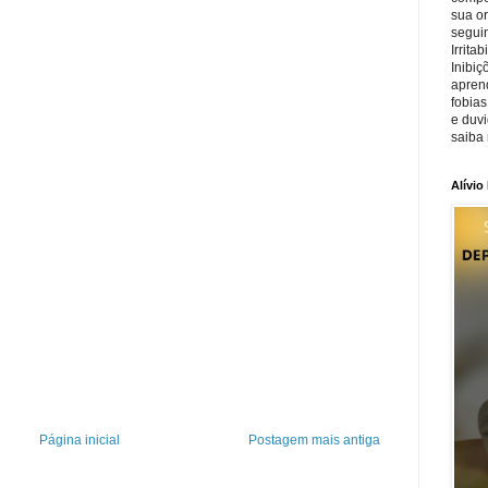
sua o
seguin
Irrita
Inibiç
apren
fobias
e duv
saiba 
Alívio
Página inicial
Postagem mais antiga