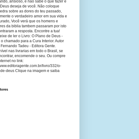
ando, ansioso, e não sabe o que fazer e
 Deus deseja de você. Não coloque
edra sobre as dores do teu passado,
imente o verdadeiro amor em sua vida e
curado, Você verá que os homens e
res da biblia tambem passaram por isto
ntraram a resposta. Encontre a tua!
ixe de ler o Livro: O Plano de Deus -
 o chamado para a Cura Interior. Autor
 Fernando Tadeu - Editora Gente.
ível nas livrarias em todo o Brasil, se
ncontrar, encomende o seu. Ou compre
nternet no link:
/www.editoragente.com.br/livro/332/o-
-de-deus Clique na imagem e saiba
.
dores