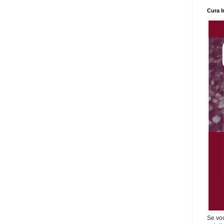
Cura I
Se vo