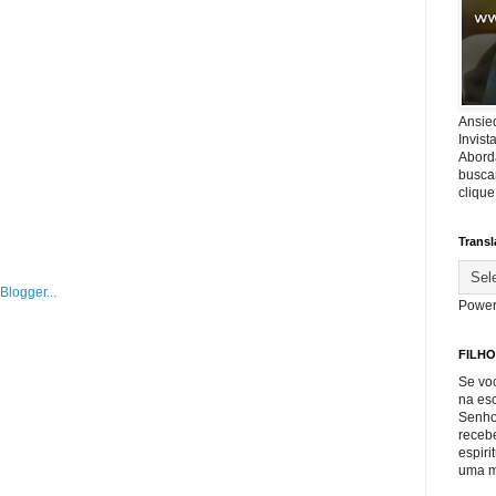
Ansie
Invis
Abord
buscar
cliqu
Transl
Power
FILHO
Se voc
na es
Senho
recebe
espiri
uma m