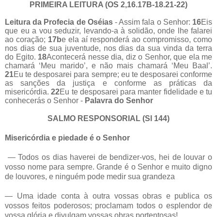
PRIMEIRA LEITURA (OS 2,16.17B-18.21-22)
Leitura da Profecia de Oséias
- Assim fala o Senhor:
16
Eis
que eu a vou seduzir, levando-a à solidão, onde lhe falarei
ao coração;
17b
e ela aí responderá ao compromisso, como
nos dias de sua juventude, nos dias da sua vinda da terra
do Egito.
18
Acontecerá nesse dia, diz o Senhor, que ela me
chamará ‘Meu marido’, e não mais chamará ‘Meu Baal’.
21
Eu te desposarei para sempre; eu te desposarei conforme
as sanções da justiça e conforme as práticas da
misericórdia.
22
Eu te desposarei para manter fidelidade e tu
conhecerás o Senhor -
Palavra do Senhor
SALMO RESPONSORIAL
(Sl 144)
Misericórdia e piedade é o Senhor
— Todos os dias haverei de bendizer-vos, hei de louvar o
vosso nome para sempre. Grande é o Senhor e muito digno
de louvores, e ninguém pode medir sua grandeza
— Uma idade conta à outra vossas obras e publica os
vossos feitos poderosos; proclamam todos o esplendor de
vossa glória e divulgam vossas obras portentosas!