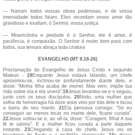
— Narram todos vossas obras poderosas, e de vossa
imensidade todos falam. Eles recordam vosso amor tão
grandioso e exaltam, ó Senhor, vossa justiça
— Misericórdia e piedade é o Senhor, ele é amor, é
paciência, é compaixão. O Senhor é muito bom para com
todos, sua ternura abraça toda criatura
EVANGELHO (MT 9,18-26)
Proclamação do Evangelho de Jesus Cristo
+
segundo
Mateus -
18
Enquanto Jesus estava falando, um chefe
aproximou-se, inclinou-se profundamente diante dele, e
disse: “Minha filha acaba de morrer. Mas vem, impõe tua
mão sobre ela e ela viverá”.
19
Jesus levantou-se e o seguiu,
junto com os seus discípulos.
20
Nisto, uma mulher que
sofria de hemorragia há doze anos veio por trás dele e tocou
a barra de seu manto.
21
Ela pensava consigo: “Se eu
conseguir ao menos tocar no manto dele, ficarei curada”.
22
Jesus voltou-se e, ao vê-la, disse: “Coragem, filha! A tua
fé te salvou”. E a mulher ficou curada a partir daquele
instante.
23
Chegando à casa do chefe, Jesus viu os
tocadores de flauta e a multidão alvoroçada,
24
e disse: