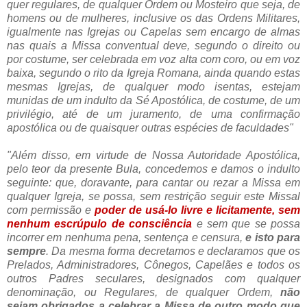
quer regulares, de qualquer Ordem ou Mosteiro que seja, de
homens ou de mulheres, inclusive os das Ordens Militares,
igualmente nas Igrejas ou Capelas sem encargo de almas
nas quais a Missa conventual deve, segundo o direito ou
por costume, ser celebrada em voz alta com coro, ou em voz
baixa, segundo o rito da Igreja Romana, ainda quando estas
mesmas Igrejas, de qualquer modo isentas, estejam
munidas de um indulto da Sé Apostólica, de costume, de um
privilégio, até de um juramento, de uma confirmação
apostólica ou de quaisquer outras espécies de faculdades"
"Além disso, em virtude de Nossa Autoridade Apostólica,
pelo teor da presente Bula, concedemos e damos o indulto
seguinte: que, doravante, para cantar ou rezar a Missa em
qualquer Igreja, se possa, sem restrição seguir este Missal
com permissão e
poder de usá-lo livre e licitamente, sem
nenhum escrúpulo de consciência
e sem que se possa
incorrer em nenhuma pena, sentença e censura,
e isto para
sempre
. Da mesma forma decretamos e declaramos que os
Prelados, Administradores, Cônegos, Capelães e todos os
outros Padres seculares, designados com qualquer
denominação, ou Regulares, de qualquer Ordem,
não
sejam obrigados a celebrar a Missa de outro modo que