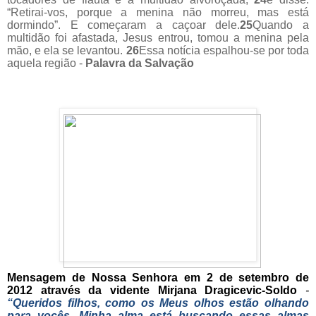
“Retirai-vos, porque a menina não morreu, mas está
dormindo”. E começaram a caçoar dele.
25
Quando a
multidão foi afastada, Jesus entrou, tomou a menina pela
mão, e ela se levantou.
26
Essa notícia espalhou-se por toda
aquela região -
Palavra da Salvação
Mensagem de Nossa Senhora em 2 de setembro de
2012 através da vidente Mirjana Dragicevic-Soldo
-
“Queridos filhos, como os Meus olhos estão olhando
para vocês, Minha alma está buscando essas almas