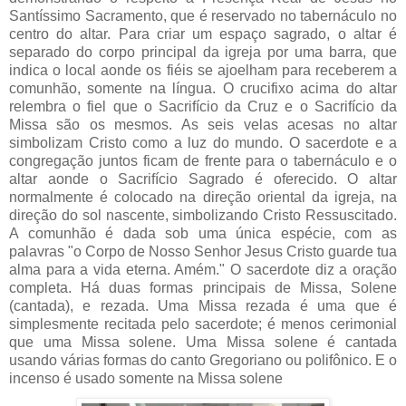
Santíssimo Sacramento, que é reservado no tabernáculo no
centro do altar. Para criar um espaço sagrado, o altar é
separado do corpo principal da igreja por uma barra, que
indica o local aonde os fiéis se ajoelham para receberem a
comunhão, somente na língua. O crucifixo acima do altar
relembra o fiel que o Sacrifício da Cruz e o Sacrifício da
Missa são os mesmos. As seis velas acesas no altar
simbolizam Cristo como a luz do mundo. O sacerdote e a
congregação juntos ficam de frente para o tabernáculo e o
altar aonde o Sacrifício Sagrado é oferecido. O altar
normalmente é colocado na direção oriental da igreja, na
direção do sol nascente, simbolizando Cristo Ressuscitado.
A comunhão é dada sob uma única espécie, com as
palavras "o Corpo de Nosso Senhor Jesus Cristo guarde tua
alma para a vida eterna. Amém." O sacerdote diz a oração
completa. Há duas formas principais de Missa, Solene
(cantada), e rezada. Uma Missa rezada é uma que é
simplesmente recitada pelo sacerdote; é menos cerimonial
que uma Missa solene. Uma Missa solene é cantada
usando várias formas do canto Gregoriano ou polifônico. E o
incenso é usado somente na Missa solene