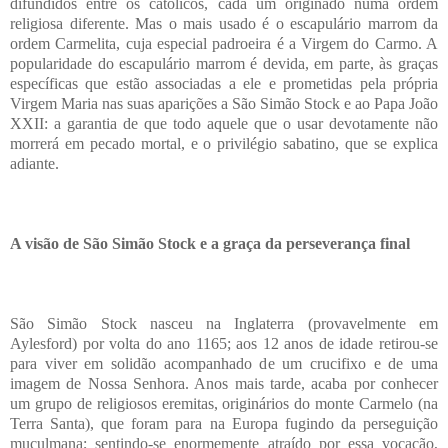
difundidos entre os católicos, cada um originado numa ordem
religiosa diferente. Mas o mais usado é o escapulário marrom da
ordem Carmelita, cuja especial padroeira é a Virgem do Carmo. A
popularidade do escapulário marrom é devida, em parte, às graças
específicas que estão associadas a ele e prometidas pela própria
Virgem Maria nas suas aparições a São Simão Stock e ao Papa João
XXII: a garantia de que todo aquele que o usar devotamente não
morrerá em pecado mortal, e o privilégio sabatino, que se explica
adiante.
A visão de São Simão Stock e a graça da perseverança final
São Simão Stock nasceu na Inglaterra (provavelmente em
Aylesford) por volta do ano 1165; aos 12 anos de idade retirou-se
para viver em solidão acompanhado de um crucifixo e de uma
imagem de Nossa Senhora. Anos mais tarde, acaba por conhecer
um grupo de religiosos eremitas, originários do monte Carmelo (na
Terra Santa), que foram para na Europa fugindo da perseguição
muçulmana; sentindo-se enormemente atraído por essa vocação,