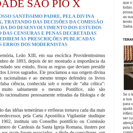
ADE SÃO PIO X
que o 
todas 
possa 
OSSO SANTÍSSIMO PADRE, PELA DIVINA
as sua
 X, TRATANDO DAS DECISÕES DA COMISSÃO
tendo 
Saiba
ADA DO DESENVOLVIMENTO DOS ESTUDOS
MO DAS CENSURAS E PENAS DECRETADAS
EDIREM AS PRESCRIÇÕES PUBLICADAS
TERA
S ERROS DOS MODERNISTAS
emória, Leão XIII, em sua encíclica Providentissimus
ro de 1893, depois de ter mostrado a importância da
endado seu estudo, fixou as regras que deviam presidir
os Livros sagrados. Ele proclamou a sua origem divina
os racionalistas e ao mesmo tempo defendeu os livros
 falsa ciência, conhecida sob o nome de “alta crítica”:
a muito sabiamente o mesmo Pontífice, não são
Se o t
o racionalismo penosamente retiradas da filologia e de
a sua 
para v
ajudá
ão das idéias temerárias e errôneas tornava cada dia mais
infânc
decessor, pela Carta Apostólica Vigilantiæ studiique
ser c
1902, instituiu um Conselho pontifício ou Comissão
atençã
úmero de Cardeais da Santa Igreja Romana, ilustres por
pela f
 aos quais foram associados, a título de consultores, um
compo