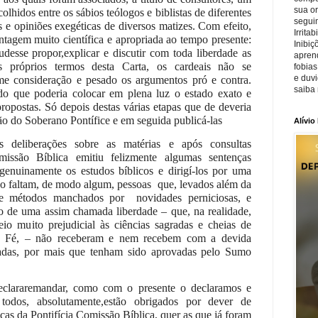
sua o
olhidos entre os sábios teólogos e biblistas de diferentes
seguin
 e opiniões exegéticas de diversos matizes. Com efeito,
Irrita
ntagem muito científica e apropriada ao tempo presente:
Inibiç
desse propor,explicar e discutir com toda liberdade as
apren
s próprios termos desta Carta, os cardeais não se
fobias
e duv
e consideração e pesado os argumentos pró e contra.
saiba 
do que poderia colocar em plena luz o estado exato e
propostas. Só depois destas várias etapas que de deveria
o do Soberano Pontífice e em seguida publicá-las
Alívio
 deliberações sobre as matérias e após consultas
omissão Bíblica emitiu felizmente algumas sentenças
enuinamente os estudos bíblicos e dirigí-los por uma
o faltam, de modo algum, pessoas
que, levados além da
 e métodos manchados por
novidades perniciosas, e
o de uma assim chamada liberdade – que, na realidade,
io muito prejudicial às ciências sagradas e cheias de
da Fé, – não receberam e nem recebem com a devida
itadas, por mais que tenham sido aprovadas pelo Sumo
eclararemandar, como com o presente o declaramos e
odos, absolutamente,estão obrigados por dever de
ças da Pontifícia Comissão Bíblica, quer as que já foram