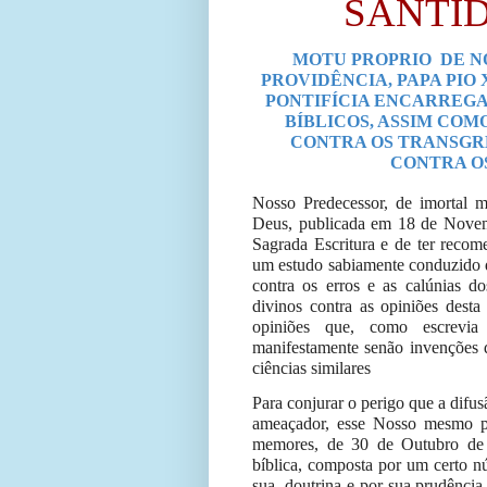
SANTID
MOTU PROPRIO
DE N
PROVIDÊNCIA, PAPA PIO
PONTIFÍCIA ENCARREG
BÍBLICOS, ASSIM CO
CONTRA OS TRANSGR
CONTRA O
Nosso Predecessor, de imortal m
Deus, publicada em 18 de Novemb
Sagrada Escritura e de ter recom
um estudo sabiamente conduzido d
contra os erros e as calúnias d
divinos contra as opiniões desta
opiniões que, como escrevi
manifestamente senão invenções d
ciências similares
Para conjurar o perigo que a difus
ameaçador, esse Nosso mesmo pre
memores, de 30 de Outubro de 
bíblica, composta por um certo n
sua
doutrina e por sua prudência,