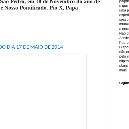
São Pedro, em 18 de Novembro do ano de
palpit
o que
de Nosso Pontificado. Pio X, Papa
uma p
exper
seja 
mulhe
e enco
Não de
Aceite
Padre
DO DIA 17 DE MAIO DE 2014
Dispon
não e
pela i
http:/
plano
mais..
Segui