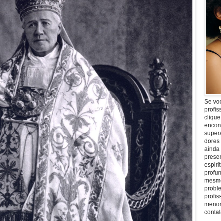
Se vo
profis
clique
encon
super
dores
ainda
prese
espiri
profu
mesmo
proble
profi
menor
conta