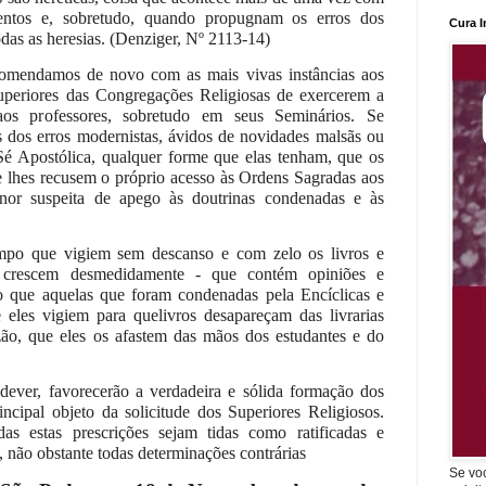
entos e, sobretudo, quando propugnam os erros dos
Cura I
todas as heresias. (Denziger, Nº 2113-14)
comendamos de novo com as mais vivas instâncias aos
uperiores das Congregações Religiosas de exercerem a
aos professores, sobretudo em seus Seminários. Se
 dos erros modernistas, ávidos de novidades malsãs ou
Sé Apostólica, qualquer forme que elas tenham, que os
e lhes recusem o próprio acesso às Ordens Sagradas aos
nor suspeita de apego às doutrinas condenadas e às
po que vigiem sem descanso e com zelo os livros e
o crescem desmedidamente - que contém opiniões e
 que aquelas que foram condenadas pela Encíclicas e
 eles vigiem para quelivros desapareçam das livrarias
zão, que eles os afastem das mãos dos estudantes e do
ever, favorecerão a verdadeira e sólida formação dos
incipal objeto da solicitude dos Superiores Religiosos.
s estas prescrições sejam tidas como ratificadas e
 não obstante todas determinações contrárias
Se vo