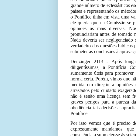
grande número de eclesiásticos esc
países e representando os métodos
o Pontífice tinha em vista uma va
ele queria que na Comissão se pu
opiniões as mais diversas. No
pronunciariam antes de tomado m
Nada deveria ser negligenciado 
verdadeiro das questões bíblicas 
submeter as conclusões à aprovaçã
Denzinger 2113 - Após longas
diligentíssimas, a Pontifícia C
sumamente úteis para promover g
norma certa. Porém, vimos que nã
medida em direção a opiniões
arrastados pelo cuidado exagerad
não é senão uma licença sem fre
graves perigos para a pureza 
obediência tais decisões suprac
Pontífice
Por isso vemos que é preciso d
expressamente mandamos, que t
consciência a submeter-se às seten