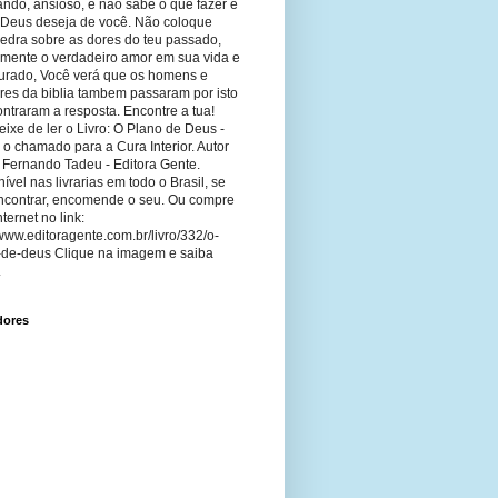
ando, ansioso, e não sabe o que fazer e
 Deus deseja de você. Não coloque
edra sobre as dores do teu passado,
imente o verdadeiro amor em sua vida e
curado, Você verá que os homens e
res da biblia tambem passaram por isto
ntraram a resposta. Encontre a tua!
ixe de ler o Livro: O Plano de Deus -
 o chamado para a Cura Interior. Autor
 Fernando Tadeu - Editora Gente.
ível nas livrarias em todo o Brasil, se
ncontrar, encomende o seu. Ou compre
nternet no link:
/www.editoragente.com.br/livro/332/o-
-de-deus Clique na imagem e saiba
.
dores