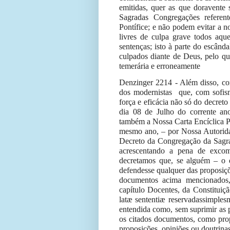
emitidas, quer as que doravente
Sagradas Congregações referen
Pontífice; e não podem evitar a n
livres de culpa grave todos aqu
sentenças; isto à parte do escân
culpados diante de Deus, pelo qu
temerária e erroneamente
Denzinger 2214 - Além disso, com
dos modernistas
que, com sofis
força e eficácia não só do decreto
dia 08 de Julho do corrente ano
também a Nossa Carta Encíclica P
mesmo ano, – por Nossa Autorida
Decreto da Congregação da Sagra
acrescentando a pena de excom
decretamos que, se alguém – o 
defendesse qualquer das proposiç
documentos acima mencionados, f
capítulo Docentes, da Constituiç
latæ sententiæ reservadassimple
entendida como, sem suprimir as 
os citados documentos, como prop
proposições, opiniões ou doutrina