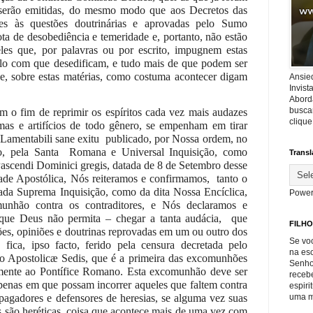
 serão emitidas, do mesmo modo que aos Decretos das
tes às questões doutrinárias e aprovadas pelo Sumo
ota de desobediência e temeridade e, portanto, não estão
eles que, por palavras ou por escrito, impugnem estas
dalo com que desedificam, e tudo mais de que podem ser
e, sobre estas matérias, como costuma acontecer digam
Ansie
Invis
Abord
buscar
 o fim de reprimir os espíritos cada vez mais audazes
cliqu
mas e artifícios de todo gênero, se empenham em tirar
 Lamentabili sane exitu
publicado, por Nossa ordem, no
, pela Santa
Romana e Universal Inquisição, como
Transl
ascendi Dominici gregis, datada de 8 de Setembro desse
de Apostólica, Nós reiteramos e confirmamos,
tanto o
da Suprema Inquisição, como da dita Nossa Encíclica,
Power
unhão contra os contraditores, e Nós declaramos e
que Deus não permita – chegar a tanta audácia,
que
FILHO
ões, opiniões e doutrinas reprovadas em um ou outro dos
Se voc
ica, ipso facto, ferido pela censura decretada pelo
na es
ão Apostolicæ Sedis, que é a primeira das excomunhões
Senho
smente ao Pontífice Romano. Esta excomunhão deve ser
recebe
penas em que possam incorrer aqueles que faltem contra
espiri
uma m
agadores e defensores de heresias, se alguma vez suas
s são heréticas, coisa que acontece mais de uma vez com