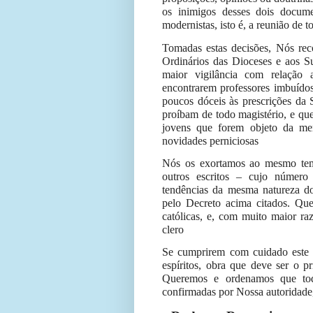
os inimigos desses dois docum
modernistas, isto é, a reunião de 
Tomadas estas decisões, Nós re
Ordinários das Dioceses e aos S
maior vigilância com relação 
encontrarem professores imbuídos
poucos dóceis às prescrições da 
proíbam de todo magistério, e qu
jovens que forem objeto da me
novidades perniciosas
Nós os exortamos ao mesmo tem
outros escritos – cujo númer
tendências da mesma natureza do
pelo Decreto acima citados. Que
católicas, e, com muito maior ra
clero
Se cumprirem com cuidado este d
espíritos, obra que deve ser o pr
Queremos e ordenamos que toda
confirmadas por Nossa autoridade,