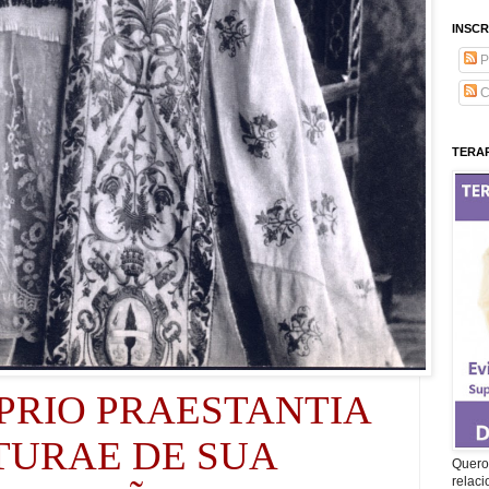
INSCR
P
C
TERAP
PRIO PRAESTANTIA
TURAE DE SUA
Quero 
relac