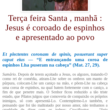
Terça feira Santa , manhã :
Jesus é coroado de espinhos
e apresentado ao povo
Et plectentes coronam de spinis, posuerunt super
caput eius
— “E entrançando uma coroa de
espinhos Lha puseram na cabeça” (Mat. 27, 29).
Sumário.
Depois de terem açoitado a Jesus, os algozes, tratando-O
como rei de comédia, atiram-Lhe sobre os ombros um manto de
púrpura, colocam-Lhe um caniço na mão, e põem-Lhe na cabeça
uma coroa de espinhos, na qual batem fortemente com o caniço, a
fim de que penetre mais. O Senhor ficou reduzido a tão triste
estado, que Pilatos julgou que comoveria de compaixão os próprios
inimigos, só com apresentá-Lo. Contemplemo-Lo também, e
pensando que foi tão maltratado por nosso amor, não tenhamos a
crueldade de dizer com os judeus:
Crucifigatur
— “
Seja