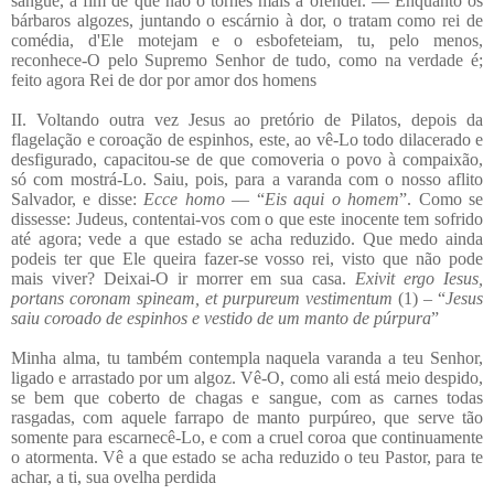
sangue, a fim de que não o tornes mais a ofender. — Enquanto os
bárbaros algozes, juntando o escárnio à dor, o tratam como rei de
comédia, d'Ele motejam e o esbofeteiam, tu, pelo menos,
reconhece-O pelo Supremo Senhor de tudo, como na verdade é;
feito agora Rei de dor por amor dos homens
II. Voltando outra vez Jesus ao pretório de Pilatos, depois da
flagelação e coroação de espinhos, este, ao vê-Lo todo dilacerado e
desfigurado, capacitou-se de que comoveria o povo à compaixão,
só com mostrá-Lo. Saiu, pois, para a varanda com o nosso aflito
Salvador, e disse:
Ecce homo
— “
Eis aqui o homem
”. Como se
dissesse: Judeus, contentai-vos com o que este inocente tem sofrido
até agora; vede a que estado se acha reduzido. Que medo ainda
podeis ter que Ele queira fazer-se vosso rei, visto que não pode
mais viver? Deixai-O ir morrer em sua casa.
Exivit ergo Iesus,
portans coronam spineam, et purpureum vestimentum
(1) – “
Jesus
saiu coroado de espinhos e vestido de um manto de púrpura
”
Minha alma, tu também contempla naquela varanda a teu Senhor,
ligado e arrastado por um algoz. Vê-O, como ali está meio despido,
se bem que coberto de chagas e sangue, com as carnes todas
rasgadas, com aquele farrapo de manto purpúreo, que serve tão
somente para escarnecê-Lo, e com a cruel coroa que continuamente
o atormenta. Vê a que estado se acha reduzido o teu Pastor, para te
achar, a ti, sua ovelha perdida