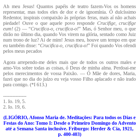
Ah meu Jesus! Quantos papéis de teatro fazem-Vos os homens
representar, mas todos eles de dor e de ignomínia. Ó dulcíssimo
Redentor, inspirais compaixão às próprias feras, mais aí não achais
piedade! Ouve o que aquele povo responde
Crucifige, crucifige
eum!
(2) — “
Crucifica-o, crucifica-o!
” Mas, ó Senhor meu, o que
dirão no último dia, quando Vos virem na glória, sentado como Juiz
num trono de luz? Ai de mim! Jesus meu, houve um tempo em que
eu também disse: “
Crucifica-o, crucifica-o!
” Foi quando Vos ofendi
pelos meus pecados
Agora arrependo-me deles mais que de todos os outros males e
amo-Vos sobre todas as coisas, ó Deus de minha alma. Perdoai-me
pelos merecimentos de vossa Paixão. — Ó Mãe de dores, Maria,
fazei que no dia do juízo eu veja vosso Filho aplacado e não irado
para comigo. (*I 613.)
---------------
1. Io. 19, 5.
2. Io. 19, 6.
(LIGÓRIO, Afonso Maria de. Meditações: Para todos os Dias e
Festas do Ano: Tomo I: Desde o Primeiro Domingo do Advento
até a Semana Santa inclusive. Friburgo: Herder & Cia, 1921,
p. 400-403)