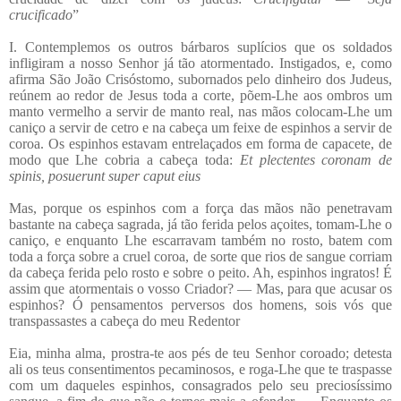
crucificado
”
I. Contemplemos os outros bárbaros suplícios que os soldados
infligiram a nosso Senhor já tão atormentado. Instigados, e, como
afirma São João Crisóstomo, subornados pelo dinheiro dos Judeus,
reúnem ao redor de Jesus toda a corte, põem-Lhe aos ombros um
manto vermelho a servir de manto real, nas mãos colocam-Lhe um
caniço a servir de cetro e na cabeça um feixe de espinhos a servir de
coroa. Os espinhos estavam entrelaçados em forma de capacete, de
modo que Lhe cobria a cabeça toda:
Et plectentes coronam de
spinis, posuerunt super caput eius
Mas, porque os espinhos com a força das mãos não penetravam
bastante na cabeça sagrada, já tão ferida pelos açoites, tomam-Lhe o
caniço, e enquanto Lhe escarravam também no rosto, batem com
toda a força sobre a cruel coroa, de sorte que rios de sangue corriam
da cabeça ferida pelo rosto e sobre o peito. Ah, espinhos ingratos! É
assim que atormentais o vosso Criador? — Mas, para que acusar os
espinhos? Ó pensamentos perversos dos homens, sois vós que
transpassastes a cabeça do meu Redentor
Eia, minha alma, prostra-te aos pés de teu Senhor coroado; detesta
ali os teus consentimentos pecaminosos, e roga-Lhe que te traspasse
com um daqueles espinhos, consagrados pelo seu preciosíssimo