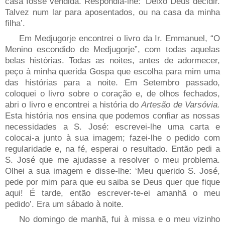
casa fosse vendida. Respondia-lhe: ‘Deixo Deus decidir.
Talvez num lar para aposentados, ou na casa da minha
filha’.
Em Medjugorje encontrei o livro da Ir. Emmanuel, “O
Menino escondido de Medjugorje”, com todas aquelas
belas histórias. Todas as noites, antes de adormecer,
peço à minha querida Gospa que escolha para mim uma
das histórias para a noite. Em Setembro passado,
coloquei o livro sobre o coração e, de olhos fechados,
abri o livro e encontrei a história do
Artesão de Varsóvia.
Esta história nos ensina que podemos confiar as nossas
necessidades a S. José: escrevei-lhe uma carta e
colocai-a junto à sua imagem; fazei-lhe o pedido com
regularidade e, na fé, esperai o resultado. Então pedi a
S. José que me ajudasse a resolver o meu problema.
Olhei a sua imagem e disse-lhe: ‘Meu querido S. José,
pede por mim para que eu saiba se Deus quer que fique
aqui! É tarde, então escrever-te-ei amanhã o meu
pedido’. Era um sábado à noite.
No domingo de manhã, fui à missa e o meu vizinho