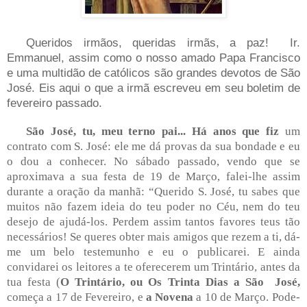
Queridos irmãos, queridas irmãs, a paz! Ir.
Emmanuel, assim como o nosso amado Papa Francisco
e uma multidão de católicos são grandes devotos de São
José. Eis aqui o que a irmã escreveu em seu boletim de
fevereiro passado.
São José, tu, meu terno pai... Há anos que fiz
um
contrato com S. José: ele me dá provas da sua bondade e eu
o dou a conhecer. No sábado passado, vendo que se
aproximava a sua festa de 19 de Março, falei-lhe assim
durante a oração da manhã: “Querido S. José, tu sabes que
muitos não fazem ideia do teu poder no Céu, nem do teu
desejo de ajudá-los. Perdem assim tantos favores teus tão
necessários! Se queres obter mais amigos que rezem a ti, dá-
me um belo testemunho e eu o publicarei. E ainda
convidarei os leitores a te oferecerem um Trintário, antes da
tua festa (
O Trintário, ou Os Trinta Dias a São José,
começa a 17 de Fevereiro, e
a Novena
a 10 de Março.
Pode-