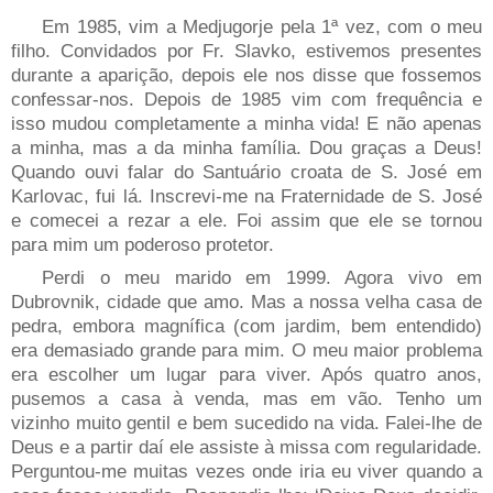
Em 1985, vim a Medjugorje pela 1ª vez, com o meu
filho. Convidados por Fr. Slavko, estivemos presentes
durante a aparição, depois ele nos disse que fossemos
confessar-nos. Depois de 1985 vim com frequência e
isso mudou completamente a minha vida! E não apenas
a minha, mas a da minha família.
Dou graças a Deus!
Quando ouvi falar do Santuário croata de S. José em
Karlovac, fui lá. Inscrevi-me na Fraternidade de S. José
e comecei a rezar a ele. Foi assim que ele se tornou
para mim um poderoso protetor.
Perdi o meu marido em 1999. Agora vivo em
Dubrovnik, cidade que amo. Mas a nossa velha casa de
pedra, embora magnífica (com jardim, bem entendido)
era demasiado grande para mim. O meu maior problema
era escolher um lugar para viver. Após quatro anos,
pusemos a casa à venda, mas em vão. Tenho um
vizinho muito gentil e bem sucedido na vida. Falei-lhe de
Deus e a partir daí ele assiste à missa com regularidade.
Perguntou-me muitas vezes onde iria eu viver quando a