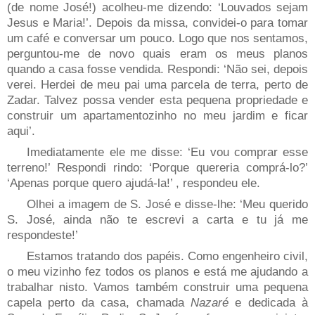
(de nome José!) acolheu-me dizendo: ‘Louvados sejam
Jesus e Maria!’. Depois da missa, convidei-o para tomar
um café e conversar um pouco. Logo que nos sentamos,
perguntou-me de novo quais eram os meus planos
quando a casa fosse vendida. Respondi: ‘Não sei, depois
verei. Herdei de meu pai uma parcela de terra, perto de
Zadar. Talvez possa vender esta pequena propriedade e
construir um apartamentozinho no meu jardim e ficar
aqui’.
Imediatamente ele me disse: ‘Eu vou comprar esse
terreno!’ Respondi rindo: ‘Porque quereria comprá-lo?’
‘Apenas porque quero ajudá-la!’ , respondeu ele.
Olhei a imagem de S. José e disse-lhe: ‘Meu querido
S. José, ainda não te escrevi a carta e tu já me
respondeste!’
Estamos tratando dos papéis. Como engenheiro civil,
o meu vizinho fez todos os planos e está me ajudando a
trabalhar nisto. Vamos também construir uma pequena
capela perto da casa, chamada
Nazaré
e dedicada à