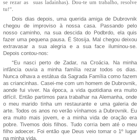
se rezar as suas ladainhas).
Dou-te um trabalho, resolve
tu!”.
Dois dias depois, uma querida amiga de Dubrovnik
chegou de improviso à nossa casa. Passando pelo
nosso caminho, na sua descida do Podbrdo, ela quis
fazer uma pequena pausa. É Stosija. Mal chegou deixou
extravasar a sua alegria e a sua face iluminou-se.
Depois contou-nos:
“Eu nasci perto de Zadar, na Croácia. Na minha
infância ouvia a minha família rezar todos os dias.
Nunca olhava a estátua da Sagrada Família como fazem
as criancinhas. Casei-me com um homem de Dubrovnik,
aonde fui viver. Na época, a vida quotidiana era muito
difícil. Então partimos para trabalhar na Alemanha, onde
o meu marido tinha um restaurante e uma galeria de
arte. Todos os anos no verão vínhamos a Dubrovnik. Eu
era muito mais jovem, e a minha vida de oração era
pobre.
Tivemos dois filhos. Tudo corria bem até o meu
filho adoecer.
Foi então que Deus veio tomar o 1º lugar
na minha vida.