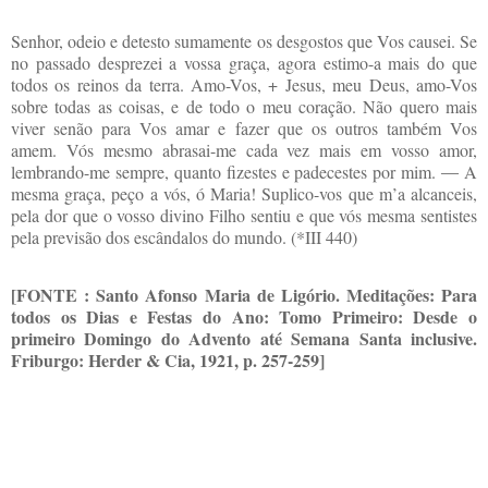
Senhor, odeio e detesto sumamente os desgostos que Vos causei. Se
no passado desprezei a vossa graça, agora estimo-a mais do que
todos os reinos da terra. Amo-Vos, + Jesus, meu Deus, amo-Vos
sobre todas as coisas, e de todo o meu coração. Não quero mais
viver senão para Vos amar e fazer que os outros também Vos
amem. Vós mesmo abrasai-me cada vez mais em vosso amor,
lembrando-me sempre, quanto fizestes e padecestes por mim. ― A
mesma graça, peço a vós, ó Maria! Suplico-vos que m’a alcanceis,
pela dor que o vosso divino Filho sentiu e que vós mesma sentistes
pela previsão dos escândalos do mundo. (*III 440)
[FONTE : Santo Afonso Maria de Ligório. Meditações: Para
todos os Dias e Festas do Ano: Tomo Primeiro: Desde o
primeiro Domingo do Advento até Semana Santa inclusive.
Friburgo: Herder & Cia, 1921, p. 257-259]