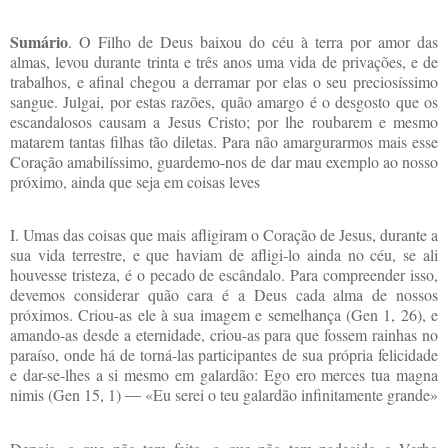
Sumário
. O Filho de Deus baixou do céu à terra por amor das
almas, levou durante trinta e três anos uma vida de privações, e de
trabalhos, e afinal chegou a derramar por elas o seu preciosíssimo
sangue. Julgai, por estas razões, quão amargo é o desgosto que os
escandalosos causam a Jesus Cristo; por lhe roubarem e mesmo
matarem tantas filhas tão diletas. Para não amargurarmos mais esse
Coração amabilíssimo, guardemo-nos de dar mau exemplo ao nosso
próximo, ainda que seja em coisas leves
I. Umas das coisas que mais afligiram o Coração de Jesus, durante a
sua vida terrestre, e que haviam de afligi-lo ainda no céu, se ali
houvesse tristeza, é o pecado de escândalo. Para compreender isso,
devemos considerar quão cara é a Deus cada alma de nossos
próximos. Criou-as ele à sua imagem e semelhança (Gen 1, 26), e
amando-as desde a eternidade, criou-as para que fossem rainhas no
paraíso, onde há de torná-las participantes de sua própria felicidade
e dar-se-lhes a si mesmo em galardão: Ego ero merces tua magna
nimis (Gen 15, 1) ― «Eu serei o teu galardão infinitamente grande»