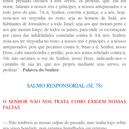
temos prestado ouvidos a teus servos, os profetas, que, em teu
nome, falaram a nossos reis e príncipes, a nossos antepassados e a
todo povo do país. 7A ti, Senhor, convém a justiça; e a nós, hoje,
resta-nos ter vergonha no rosto: seja ao homem de Judá, aos
habitantes de Jerusalém e a todo Israel, seja aos que moram perto e
aos que moram longe, de todos os países, para onde os escorraçaste
por causa das infidelidades cometidas contra ti. 8A nós, Senhor,
resta-nos ter vergonha no rosto: a nossos reis e príncipes, e a nossos
antepassados, pois que pecamos contra ti; 9mas a ti, Senhor, nosso
Deus, cabe misericórdia e perdão, pois nos temos rebelado contra ti,
10e não ouvimos a voz do Senhor, nosso Deus, indicando-nos o
caminho de sua lei, que nos propôs mediante seus servos, os
Palavra do Senhor
profetas” -
SALMO RESPONSORIAL (SL 78)
O SENHOR NÃO NOS TRATA COMO EXIGEM NOSSAS
FALTAS
— Não lembreis as nossas culpas do passado, mas venha logo sobre
nós vossa bondade, pois estamos humilhados em extremo.