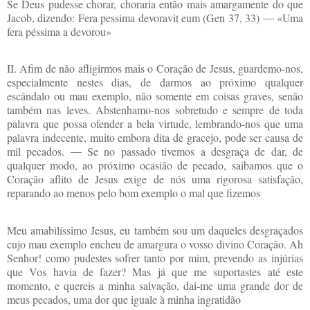
Se Deus pudesse chorar, choraria então mais amargamente do que
Jacob, dizendo: Fera pessima devoravit eum (Gen 37, 33) ― «Uma
fera péssima a devorou»
II. Afim de não afligirmos mais o Coração de Jesus, guardemo-nos,
especialmente nestes dias, de darmos ao próximo qualquer
escândalo ou mau exemplo, não somente em coisas graves, senão
também nas leves. Abstenhamo-nos sobretudo e sempre de toda
palavra que possa ofender a bela virtude, lembrando-nos que uma
palavra indecente, muito embora dita de gracejo, pode ser causa de
mil pecados. ― Se no passado tivemos a desgraça de dar, de
qualquer modo, ao próximo ocasião de pecado, saibamos que o
Coração aflito de Jesus exige de nós uma rigorosa satisfação,
reparando ao menos pelo bom exemplo o mal que fizemos
Meu amabilíssimo Jesus, eu também sou um daqueles desgraçados
cujo mau exemplo encheu de amargura o vosso divino Coração. Ah
Senhor! como pudestes sofrer tanto por mim, prevendo as injúrias
que Vos havia de fazer? Mas já que me suportastes até este
momento, e quereis a minha salvação, dai-me uma grande dor de
meus pecados, uma dor que iguale à minha ingratidão