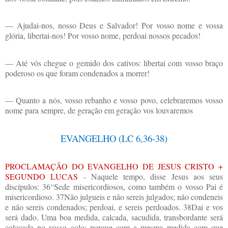
— Ajudai-nos, nosso Deus e Salvador! Por vosso nome e vossa
glória, libertai-nos! Por vosso nome, perdoai nossos pecados!
— Até vós chegue o gemido dos cativos: libertai com vosso braço
poderoso os que foram condenados a morrer!
— Quanto a nós, vosso rebanho e vosso povo, celebraremos vosso
nome para sempre, de geração em geração vos louvaremos
EVANGELHO (LC 6,36-38)
PROCLAMAÇÃO DO EVANGELHO DE JESUS CRISTO +
SEGUNDO LUCAS
- Naquele tempo, disse Jesus aos seus
discípulos: 36“Sede misericordiosos, como também o vosso Pai é
misericordioso. 37Não julgueis e não sereis julgados; não condeneis
e não sereis condenados; perdoai, e sereis perdoados. 38Dai e vos
será dado. Uma boa medida, calcada, sacudida, transbordante será
colocada no vosso colo; porque com a mesma medida com que