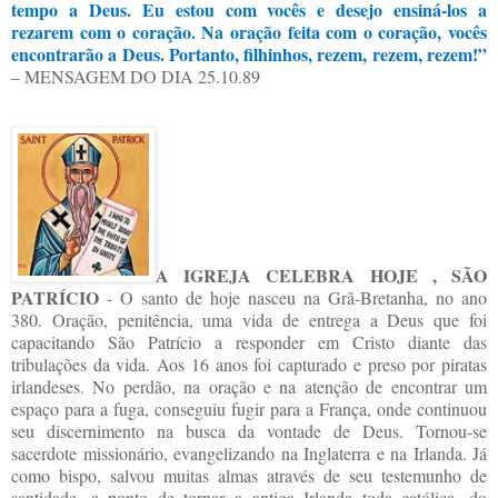
tempo a Deus. Eu estou com vocês e desejo ensiná-los a
rezarem com o coração. Na oração feita com o coração, vocês
encontrarão a Deus. Portanto, filhinhos, rezem, rezem, rezem!”
– MENSAGEM DO DIA 25.10.89
A IGREJA CELEBRA HOJE , SÃO
PATRÍCIO
- O santo de hoje nasceu na Grã-Bretanha, no ano
380. Oração, penitência, uma vida de entrega a Deus que foi
capacitando São Patrício a responder em Cristo diante das
tribulações da vida. Aos 16 anos foi capturado e preso por piratas
irlandeses. No perdão, na oração e na atenção de encontrar um
espaço para a fuga, conseguiu fugir para a França, onde continuou
seu discernimento na busca da vontade de Deus. Tornou-se
sacerdote missionário, evangelizando na Inglaterra e na Irlanda. Já
como bispo, salvou muitas almas através de seu testemunho de
santidade, a ponto de tornar a antiga Irlanda toda católica, do