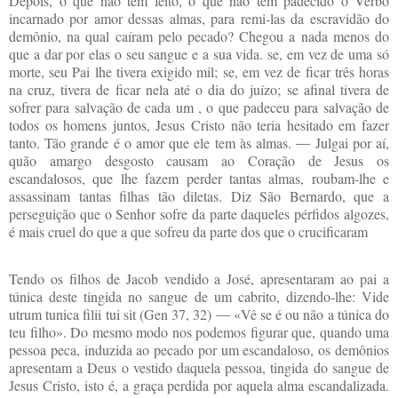
Depois, o que não tem feito, o que não tem padecido o Verbo
incarnado por amor dessas almas, para remi-las da escravidão do
demônio, na qual caíram pelo pecado? Chegou a nada menos do
que a dar por elas o seu sangue e a sua vida. se, em vez de uma só
morte, seu Pai lhe tivera exigido mil; se, em vez de ficar três horas
na cruz, tivera de ficar nela até o dia do juízo; se afinal tivera de
sofrer para salvação de cada um , o que padeceu para salvação de
todos os homens juntos, Jesus Cristo não teria hesitado em fazer
tanto. Tão grande é o amor que ele tem às almas. ― Julgai por aí,
quão amargo desgosto causam ao Coração de Jesus os
escandalosos, que lhe fazem perder tantas almas, roubam-lhe e
assassinam tantas filhas tão diletas. Diz São Bernardo, que a
perseguição que o Senhor sofre da parte daqueles pérfidos algozes,
é mais cruel do que a que sofreu da parte dos que o crucificaram
Tendo os filhos de Jacob vendido a José, apresentaram ao pai a
túnica deste tingida no sangue de um cabrito, dizendo-lhe: Vide
utrum tunica filii tui sit (Gen 37, 32) ― «Vê se é ou não a túnica do
teu filho». Do mesmo modo nos podemos figurar que, quando uma
pessoa peca, induzida ao pecado por um escandaloso, os demônios
apresentam a Deus o vestido daquela pessoa, tingida do sangue de
Jesus Cristo, isto é, a graça perdida por aquela alma escandalizada.