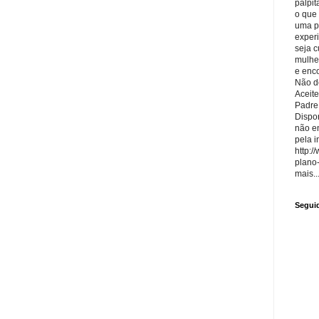
palpit
o que
uma p
exper
seja 
mulhe
e enco
Não de
Aceite
Padre
Dispon
não e
pela i
http:/
plano
mais..
Segui