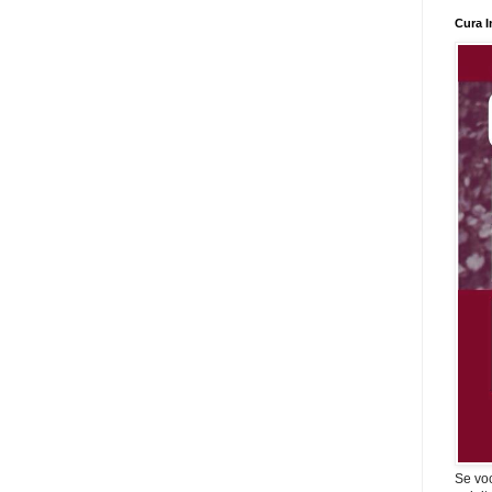
Cura I
Se vo