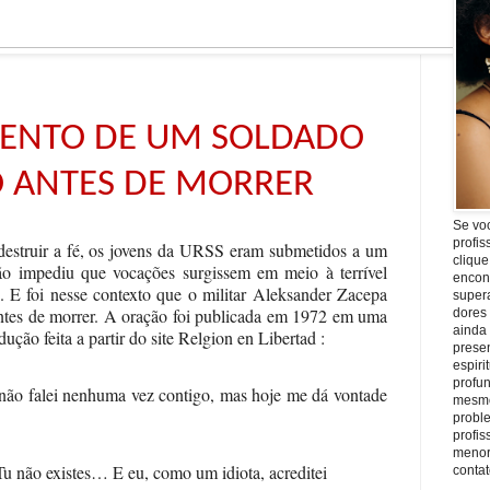
ENTO DE UM SOLDADO
O ANTES DE MORRER
Se vo
profis
struir a fé, os jovens da URSS eram submetidos a um
clique
ão impediu que vocações surgissem em meio à terrível
encon
s. E foi nesse contexto que o militar Aleksander Zacepa
super
ntes de morrer. A oração foi publicada em 1972 em uma
dores
ainda
dução feita a partir do site Relgion en Libertad :
prese
espiri
profu
não falei nenhuma vez contigo, mas hoje me dá vontade
mesmo
proble
profi
menor
 não existes… E eu, como um idiota, acreditei
conta