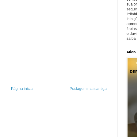
sua o
seguin
Irrita
Inibiç
apren
fobias
e duv
saiba 
Alívio
Página inicial
Postagem mais antiga