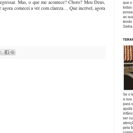
 regressar. Mas, o que me acontece? Choro? Meu Deus,
que o 
 agora comecei a ver com clareza… Que incrível, agora
todas 
possa 
as sua
tendo 
Saiba
TERA
Se o t
a sua 
para v
ajudá
infânc
ser c
atençã
pela f
compo