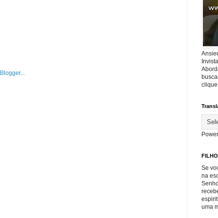
Ansie
Invis
Abord
buscar
cliqu
Transl
Power
FILHO
Se voc
na es
Senho
recebe
espiri
uma m