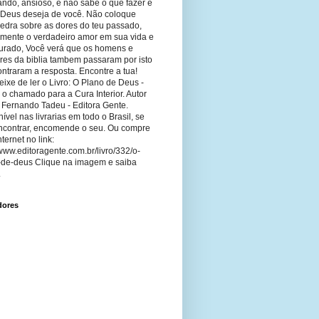
ando, ansioso, e não sabe o que fazer e
 Deus deseja de você. Não coloque
edra sobre as dores do teu passado,
imente o verdadeiro amor em sua vida e
curado, Você verá que os homens e
res da biblia tambem passaram por isto
ntraram a resposta. Encontre a tua!
ixe de ler o Livro: O Plano de Deus -
 o chamado para a Cura Interior. Autor
 Fernando Tadeu - Editora Gente.
ível nas livrarias em todo o Brasil, se
ncontrar, encomende o seu. Ou compre
nternet no link:
/www.editoragente.com.br/livro/332/o-
-de-deus Clique na imagem e saiba
.
dores