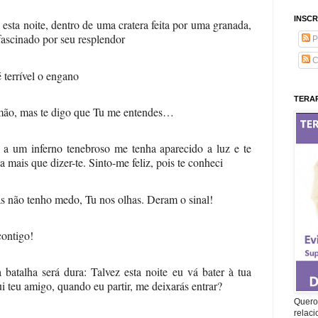
INSCR
esta noite, dentro de uma cratera feita por uma granada,
 fascinado por seu resplendor
P
C
terrível o engano
TERAP
 mão, mas te digo que Tu me entendes…
 a um inferno tenebroso me tenha aparecido a luz e te
mais que dizer-te. Sinto-me feliz, pois te conheci
s não tenho medo, Tu nos olhas. Deram o sinal!
contigo!
 batalha será dura: Talvez esta noite eu vá bater à tua
i teu amigo, quando eu partir, me deixarás entrar?
Quero 
relac