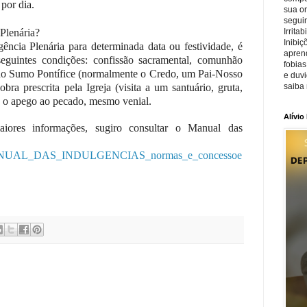
por dia.
sua o
seguin
Plenária?
Irrita
Inibiç
gência Plenária para determinada data ou festividade, é
apren
eguintes condições: confissão sacramental, comunhão
fobias
s do Sumo Pontífice (normalmente o Credo, um Pai-Nosso
e duv
ra prescrita pela Igreja (visita a um santuário, gruta,
saiba 
do o apego ao pecado, mesmo venial.
Alívio
iores informações, sugiro consultar o Manual das
MANUAL_DAS_INDULGENCIAS_normas_e_concessoe