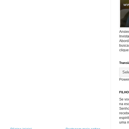
Ansie
Invis
Abord
buscar
cliqu
Transl
Power
FILHO
Se voc
na es
Senho
recebe
espiri
uma m