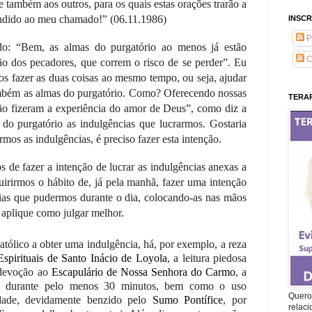
 também aos outros, para os quais estas orações trarão a
ndido ao meu chamado!” (06.11.1986)
INSCR
P
do: “Bem, as almas do purgatório ao menos já estão
C
são dos pecadores, que correm o risco de se perder”. Eu
 fazer as duas coisas ao mesmo tempo, ou seja, ajudar
também as almas do purgatório. Como? Oferecendo nossas
TERAP
ão fizeram a experiência do amor de Deus”, como diz a
do purgatório as indulgências que lucrarmos. Gostaria
rmos as indulgências, é preciso fazer esta intenção.
de fazer a intenção de lucrar as indulgências anexas a
irirmos o hábito de, já pela manhã, fazer uma intenção
ncias que pudermos durante o dia, colocando-as nas mãos
 aplique como julgar melhor.
atólico a obter uma indulgência, há, por exemplo, a reza
Espirituais de Santo Inácio de Loyola
, a leitura piedosa
 devoção ao
Escapulário de Nossa Senhora do Carmo
, a
durante pelo menos 30 minutos, bem como o uso
Quero 
dade, devidamente benzido pelo
Sumo Pontífice
, por
relac