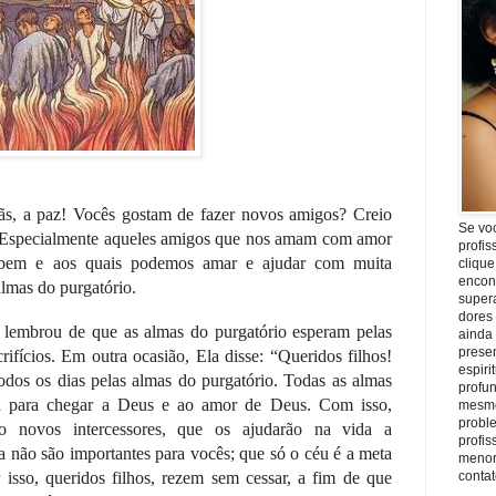
mãs, a paz! Vocês gostam de fazer novos amigos? Creio
Se vo
 Especialmente aqueles amigos que nos amam com amor
profis
 bem e aos quais podemos amar e ajudar com muita
clique
encon
almas do purgatório.
super
dores
 lembrou de que as almas do purgatório esperam pelas
ainda
prese
rifícios. Em outra ocasião, Ela disse:
“Queridos filhos!
espiri
todos os dias pelas almas do purgatório. Todas as almas
profu
ça para chegar a Deus e ao amor de Deus. Com isso,
mesmo
proble
rão novos intercessores, que os ajudarão na vida a
profi
a não são importantes para vocês; que só o céu é a meta
menor
r isso, queridos filhos, rezem sem cessar, a fim de que
conta