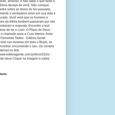
ando, ansioso, e não sabe o que fazer e
 Deus deseja de você. Não coloque
edra sobre as dores do teu passado,
imente o verdadeiro amor em sua vida e
curado, Você verá que os homens e
res da biblia tambem passaram por isto
ntraram a resposta. Encontre a tua!
ixe de ler o Livro: O Plano de Deus -
 o chamado para a Cura Interior. Autor
 Fernando Tadeu - Editora Gente.
ível nas livrarias em todo o Brasil, se
ncontrar, encomende o seu. Ou compre
nternet no link:
/www.editoragente.com.br/livro/332/o-
-de-deus Clique na imagem e saiba
.
dores