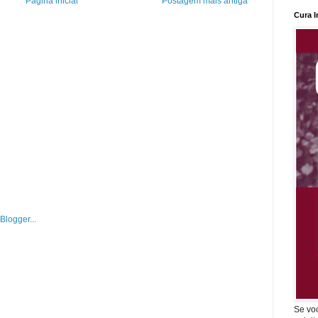
Página inicial
Postagem mais antiga
Cura I
Se vo