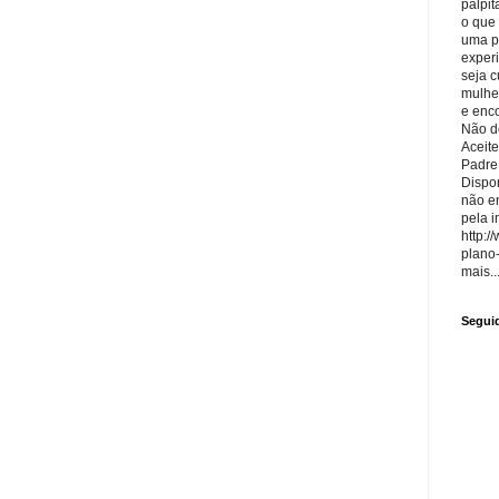
palpit
o que
uma p
exper
seja 
mulhe
e enco
Não de
Aceite
Padre
Dispon
não e
pela i
http:/
plano
mais..
Segui