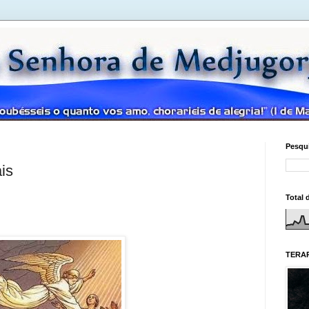
Pesqui
is
Total 
TERAP