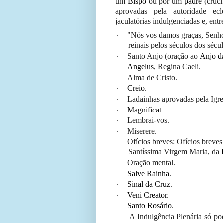
um
Bispo
ou por um
padre
(cruci
aprovadas pela autoridade ec
jaculatórias indulgenciadas e, ent
"Nós vos damos graças, Senhor
·
reinais pelos séculos dos séc
Santo Anjo (oração ao
Anjo d
·
Angelus
, Regina Caeli.
·
Alma de Cristo.
·
Creio
.
·
Ladainhas aprovadas pela Igre
·
Magnificat
.
·
Lembrai-vos.
·
Miserere.
·
Ofícios breves: Ofícios breve
·
Santíssima Virgem Maria, da
Oração mental.
·
Salve Rainha
.
·
Sinal da Cruz
.
·
Veni Creator
.
·
Santo Rosário
.
·
A Indulgência Plenária só pod