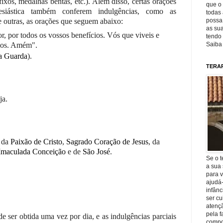
fixos, medalhas bentas, etc.). Além disso, certas orações
que o 
lesiástica também conferem indulgências, como as
todas 
possa 
re outras, as orações que seguem abaixo:
as sua
, por todos os vossos benefícios. Vós que viveis e
tendo 
Saiba
ulos. Amém".
a Guarda
).
TERA
ja.
s da
Paixão de Cristo
,
Sagrado Coração de Jesus
, da
Imaculada Conceição
e de
São José
.
Se o t
a sua 
para v
ajudá
infânc
ser c
atençã
pela f
e ser obtida uma vez por dia, e as indulgências parciais
compo