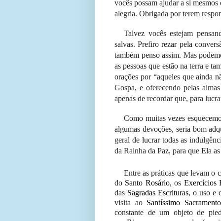
vocês possam ajudar a si mesmos e
alegria.
Obrigada por terem respo
Talvez vocês estejam pensan
salvas. Prefiro rezar pela conver
também penso assim. Mas podemos
as pessoas que estão na terra e 
orações por “aqueles que ainda n
Gospa, e oferecendo pelas almas 
apenas de recordar que, para lucra
Como muitas vezes esquecemos 
algumas devoções, seria bom adqu
geral de lucrar todas as indulgê
da Rainha da Paz, para que Ela as
Entre as práticas que levam o c
do
Santo Rosário
, os
Exercícios 
das
Sagradas Escrituras
, o uso e
visita ao
Santíssimo Sacramento
constante de um objeto de pie