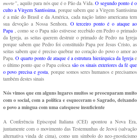
morte”
aquilo para nós que é o Pão da Vida.
O segundo ponto é o
,
culto a Virgem Santíssima
, porque sabem que a Virgem Santíssima
é a mãe do Brasil e da América, cada nação latino americana tem
sua devoção a Nossa Senhora.
O terceiro ponto é o ataque ao
Papa
, como se o Papa não estivesse recebido em Pedro o primado
da Igreja, as seitas querem destruir o primado de Pedro na Igreja
porque sabem que Pedro foi constituído Papa por Jesus Cristo, as
seitas sabem que é preciso quebrar no coração do povo o amor ao
Papa.
O quarto ponto de ataque é a estrutura hierárquica da Igreja
e
o último ponto que o Papa coloca
são os sinais exteriores da fé que
o povo precisa e gosta
, porque somos seres humanos e precisamos
também destes sinais
Nós vimos que em alguns lugares muitos se preocuparam muito
com o social, com a política e esqueceram o Sagrado, deixando
o povo a míngua com uma catequese insuficiente
A Conferência Episcopal Italiana (CEI) apontou a Nova Era,
juntamente com o movimento das Testemunhas de Jeová (salvação
alternativa vinda de cima), como um símbolo do neo-gnosticismo