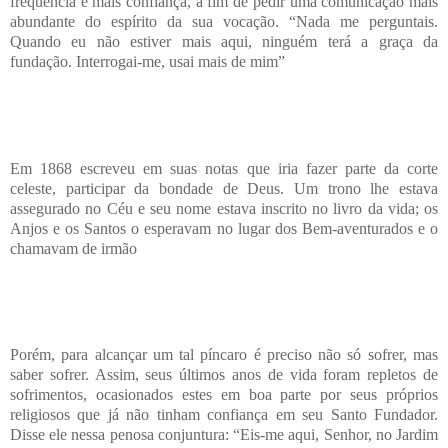
frequência e mais confiança, a fim de pedir uma comunicação mais
abundante do espírito da sua vocação. “Nada me perguntais.
Quando eu não estiver mais aqui, ninguém terá a graça da
fundação. Interrogai-me, usai mais de mim”
Em 1868 escreveu em suas notas que iria fazer parte da corte
celeste, participar da bondade de Deus. Um trono lhe estava
assegurado no Céu e seu nome estava inscrito no livro da vida; os
Anjos e os Santos o esperavam no lugar dos Bem-aventurados e o
chamavam de irmão
Porém, para alcançar um tal píncaro é preciso não só sofrer, mas
saber sofrer. Assim, seus últimos anos de vida foram repletos de
sofrimentos, ocasionados estes em boa parte por seus próprios
religiosos que já não tinham confiança em seu Santo Fundador.
Disse ele nessa penosa conjuntura: “Eis-me aqui, Senhor, no Jardim