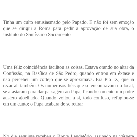
Tinha um culto entusiasmado pelo Papado. E não foi sem emoção
que se dirigiu a Roma para pedir a aprovação de sua obra, o
Instituto do Santíssimo Sacramento
Uma feliz coincidência facilitou as coisas. Estava orando no altar da
Confissão, na Basílica de São Pedro, quando entrou em êxtase e
não percebeu um cortejo que se aproximava. Era Pio IX, que ia
rezar ali também. Os numerosos fiéis que se encontravam no local,
se afastaram para dar passagem ao Papa, ficando somente um padre
austero ajoelhado. Quando voltou a si, todo confuso, refugiou-se
em um canto; o Papa acabara de se retirar
No dia seguinte recebeu o Breve Laudatório, assinado na véspera