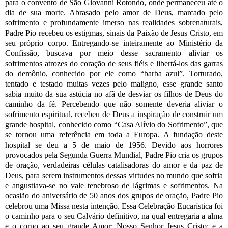
para o convento de São Giovanni Rotondo, onde permaneceu até o
dia de sua morte. Abrasado pelo amor de Deus, marcado pelo
sofrimento e profundamente imerso nas realidades sobrenaturais,
Padre Pio recebeu os estigmas, sinais da Paixão de Jesus Cristo, em
seu próprio corpo. Entregando-se inteiramente ao Ministério da
Confissão, buscava por meio desse sacramento aliviar os
sofrimentos atrozes do coração de seus fiéis e libertá-los das garras
do demônio, conhecido por ele como “barba azul”. Torturado,
tentado e testado muitas vezes pelo maligno, esse grande santo
sabia muito da sua astúcia no afã de desviar os filhos de Deus do
caminho da fé. Percebendo que não somente deveria aliviar o
sofrimento espiritual, recebeu de Deus a inspiração de construir um
grande hospital, conhecido como “Casa Alívio do Sofrimento”, que
se tornou uma referência em toda a Europa. A fundação deste
hospital se deu a 5 de maio de 1956. Devido aos horrores
provocados pela Segunda Guerra Mundial, Padre Pio cria os grupos
de oração, verdadeiras células catalisadoras do amor e da paz de
Deus, para serem instrumentos dessas virtudes no mundo que sofria
e angustiava-se no vale tenebroso de lágrimas e sofrimentos. Na
ocasião do aniversário de 50 anos dos grupos de oração, Padre Pio
celebrou uma Missa nesta intenção. Essa Celebração Eucarística foi
o caminho para o seu Calvário definitivo, na qual entregaria a alma
e o corpo ao seu grande Amor: Nosso Senhor Jesus Cristo; e a