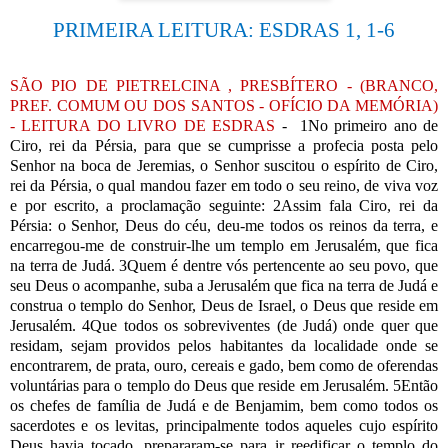
PRIMEIRA LEITURA: ESDRAS 1, 1-6
SÃO PIO DE PIETRELCINA , PRESBÍTERO - (BRANCO,
PREF. COMUM OU DOS SANTOS - OFÍCIO DA MEMÓRIA)
- LEITURA DO LIVRO DE ESDRAS
-
1No primeiro ano de
Ciro, rei da Pérsia, para que se cumprisse a profecia posta pelo
Senhor na boca de Jeremias, o Senhor suscitou o espírito de Ciro,
rei da Pérsia, o qual mandou fazer em todo o seu reino, de viva voz
e por escrito, a proclamação seguinte: 2Assim fala Ciro, rei da
Pérsia: o Senhor, Deus do céu, deu-me todos os reinos da terra, e
encarregou-me de construir-lhe um templo em Jerusalém, que fica
na terra de Judá. 3Quem é dentre vós pertencente ao seu povo, que
seu Deus o acompanhe, suba a Jerusalém que fica na terra de Judá e
construa o templo do Senhor, Deus de Israel, o Deus que reside em
Jerusalém. 4Que todos os sobreviventes (de Judá) onde quer que
residam, sejam providos pelos habitantes da localidade onde se
encontrarem, de prata, ouro, cereais e gado, bem como de oferendas
voluntárias para o templo do Deus que reside em Jerusalém. 5Então
os chefes de família de Judá e de Benjamim, bem como todos os
sacerdotes e os levitas, principalmente todos aqueles cujo espírito
Deus havia tocado, prepararam-se para ir reedificar o templo do