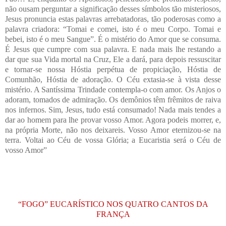
não ousam perguntar a significação desses símbolos tão misteriosos,
Jesus pronuncia estas palavras arrebatadoras, tão poderosas como a
palavra criadora: “Tomai e comei, isto é o meu Corpo. Tomai e
bebei, isto é o meu Sangue”. É o mistério do Amor que se consuma.
É Jesus que cumpre com sua palavra. E nada mais lhe restando a
dar que sua Vida mortal na Cruz, Ele a dará, para depois ressuscitar
e tornar-se nossa Hóstia perpétua de propiciação, Hóstia de
Comunhão, Hóstia de adoração. O Céu extasia-se à vista desse
mistério. A Santíssima Trindade contempla-o com amor. Os Anjos o
adoram, tomados de admiração. Os demônios têm frêmitos de raiva
nos infernos. Sim, Jesus, tudo está consumado! Nada mais tendes a
dar ao homem para lhe provar vosso Amor. Agora podeis morrer, e,
na própria Morte, não nos deixareis. Vosso Amor eternizou-se na
terra. Voltai ao Céu de vossa Glória; a Eucaristia será o Céu de
vosso Amor”
“FOGO” EUCARÍSTICO NOS QUATRO CANTOS DA
FRANÇA