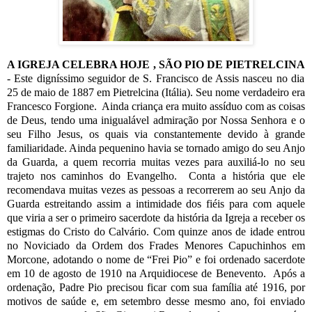
A IGREJA CELEBRA HOJE , SÃO PIO DE PIETRELCINA
- Este digníssimo seguidor de S. Francisco de Assis nasceu no dia
25 de maio de 1887 em Pietrelcina (Itália). Seu nome verdadeiro era
Francesco Forgione.
Ainda criança era muito assíduo com as coisas
de Deus, tendo uma inigualável admiração por Nossa Senhora e o
seu Filho Jesus, os quais via constantemente devido à grande
familiaridade. Ainda pequenino havia se tornado amigo do seu Anjo
da Guarda, a quem recorria muitas vezes para auxiliá-lo no seu
trajeto nos caminhos do Evangelho.
Conta a história que ele
recomendava muitas vezes as pessoas a recorrerem ao seu Anjo da
Guarda estreitando assim a intimidade dos fiéis para com aquele
que viria a ser o primeiro sacerdote da história da Igreja a receber os
estigmas do Cristo do Calvário. Com quinze anos de idade entrou
no Noviciado da Ordem dos Frades Menores Capuchinhos em
Morcone, adotando o nome de “Frei Pio” e foi ordenado sacerdote
em 10 de agosto de 1910 na Arquidiocese de Benevento.
Após a
ordenação, Padre Pio precisou ficar com sua família até 1916, por
motivos de saúde e, em setembro desse mesmo ano, foi enviado