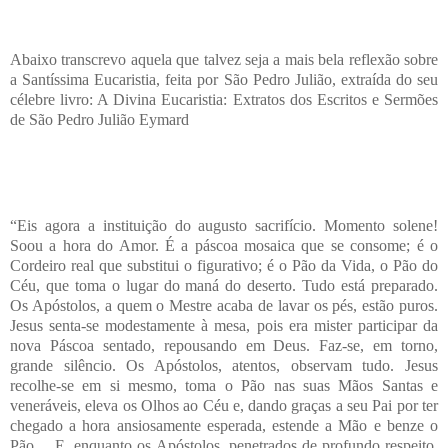
Abaixo transcrevo aquela que talvez seja a mais bela reflexão sobre
a Santíssima Eucaristia, feita por São Pedro Julião, extraída do seu
célebre livro: A Divina Eucaristia: Extratos dos Escritos e Sermões
de São Pedro Julião Eymard
“Eis agora a instituição do augusto sacrifício. Momento solene!
Soou a hora do Amor. É a páscoa mosaica que se consome; é o
Cordeiro real que substitui o figurativo; é o Pão da Vida, o Pão do
Céu, que toma o lugar do maná do deserto. Tudo está preparado.
Os Apóstolos, a quem o Mestre acaba de lavar os pés, estão puros.
Jesus senta-se modestamente à mesa, pois era mister participar da
nova Páscoa sentado, repousando em Deus. Faz-se, em torno,
grande silêncio. Os Apóstolos, atentos, observam tudo. Jesus
recolhe-se em si mesmo, toma o Pão nas suas Mãos Santas e
veneráveis, eleva os Olhos ao Céu e, dando graças a seu Pai por ter
chegado a hora ansiosamente esperada, estende a Mão e benze o
Pão… E, enquanto os Apóstolos, penetrados de profundo respeito,