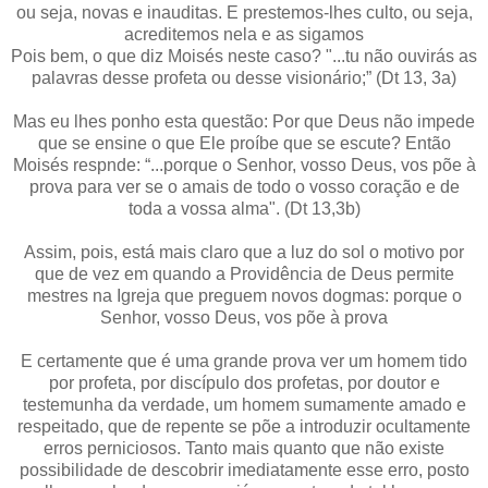
ou seja, novas e inauditas. E prestemos-lhes culto, ou seja,
acreditemos nela e as sigamos
Pois bem, o que diz Moisés neste caso? "...tu não ouvirás as
palavras desse profeta ou desse visionário;” (Dt 13, 3a)
Mas eu lhes ponho esta questão: Por que Deus não impede
que se ensine o que Ele proíbe que se escute? Então
Moisés respnde: “...porque o Senhor, vosso Deus, vos põe à
prova para ver se o amais de todo o vosso coração e de
toda a vossa alma". (Dt 13,3b)
Assim, pois, está mais claro que a luz do sol o motivo por
que de vez em quando a Providência de Deus permite
mestres na Igreja que preguem novos dogmas: porque o
Senhor, vosso Deus, vos põe à prova
E certamente que é uma grande prova ver um homem tido
por profeta, por discípulo dos profetas, por doutor e
testemunha da verdade, um homem sumamente amado e
respeitado, que de repente se põe a introduzir ocultamente
erros perniciosos. Tanto mais quanto que não existe
possibilidade de descobrir imediatamente esse erro, posto