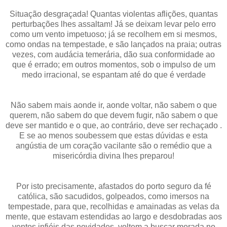
Situação desgraçada! Quantas violentas aflições, quantas
perturbações lhes assaltam! Já se deixam levar pelo erro
como um vento impetuoso; já se recolhem em si mesmos,
como ondas na tempestade, e são lançados na praia; outras
vezes, com audácia temerária, dão sua conformidade ao
que é errado; em outros momentos, sob o impulso de um
medo irracional, se espantam até do que é verdade
Não sabem mais aonde ir, aonde voltar, não sabem o que
querem, não sabem do que devem fugir, não sabem o que
deve ser mantido e o que, ao contrário, deve ser rechaçado .
E se ao menos soubessem que estas dúvidas e esta
angústia de um coração vacilante são o remédio que a
misericórdia divina lhes preparou!
Por isto precisamente, afastados do porto seguro da fé
católica, são sacudidos, golpeados, como imersos na
tempestade, para que, recolhidas e amainadas as velas da
mente, que estavam estendidas ao largo e desdobradas aos
ventos infiéis das novidades, voltem a buscar morada no