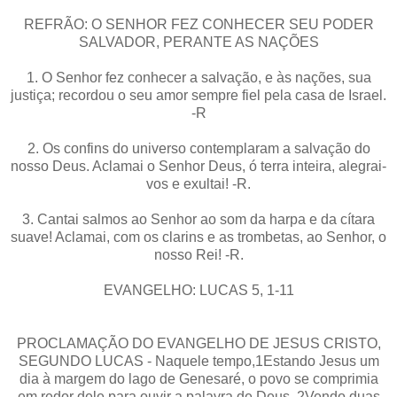
REFRÃO: O SENHOR FEZ CONHECER SEU PODER
SALVADOR, PERANTE AS NAÇÕES
1. O Senhor fez conhecer a salvação, e às nações, sua
justiça; recordou o seu amor sempre fiel pela casa de Israel.
-R
2. Os confins do universo contemplaram a salvação do
nosso Deus. Aclamai o Senhor Deus, ó terra inteira, alegrai-
vos e exultai! -R.
3. Cantai salmos ao Senhor ao som da harpa e da cítara
suave! Aclamai, com os clarins e as trombetas, ao Senhor, o
nosso Rei! -R.
EVANGELHO: LUCAS 5, 1-11
PROCLAMAÇÃO DO EVANGELHO DE JESUS CRISTO,
SEGUNDO LUCAS - Naquele tempo,1Estando Jesus um
dia à margem do lago de Genesaré, o povo se comprimia
em redor dele para ouvir a palavra de Deus. 2Vendo duas