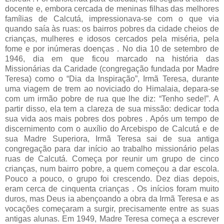
docente e, embora cercada de meninas filhas das melhores
famílias de Calcutá, impressionava-se com o que via
quando saía às ruas: os bairros pobres da cidade cheios de
crianças, mulheres e idosos cercados pela miséria, pela
fome e por inúmeras doenças . No dia 10 de setembro de
1946, dia em que ficou marcado na história das
Missionárias da Caridade (congregação fundada por Madre
Teresa) como o “Dia da Inspiração”, Irmã Teresa, durante
uma viagem de trem ao noviciado do Himalaia, depara-se
com um irmão pobre de rua que lhe diz: “Tenho sede!”. A
partir disso, ela tem a clareza de sua missão: dedicar toda
sua vida aos mais pobres dos pobres . Após um tempo de
discernimento com o auxílio do Arcebispo de Calcutá e de
sua Madre Superiora, Irmã Teresa sai de sua antiga
congregação para dar início ao trabalho missionário pelas
ruas de Calcutá. Começa por reunir um grupo de cinco
crianças, num bairro pobre, a quem começou a dar escola.
Pouco a pouco, o grupo foi crescendo. Dez dias depois,
eram cerca de cinquenta crianças . Os inícios foram muito
duros, mas Deus ia abençoando a obra da Irmã Teresa e as
vocações começaram a surgir, precisamente entre as suas
antigas alunas. Em 1949, Madre Teresa começa a escrever