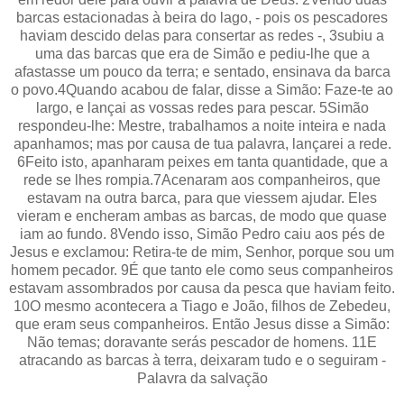
barcas estacionadas à beira do lago, - pois os pescadores
haviam descido delas para consertar as redes -, 3subiu a
uma das barcas que era de Simão e pediu-lhe que a
afastasse um pouco da terra; e sentado, ensinava da barca
o povo.4Quando acabou de falar, disse a Simão: Faze-te ao
largo, e lançai as vossas redes para pescar. 5Simão
respondeu-lhe: Mestre, trabalhamos a noite inteira e nada
apanhamos; mas por causa de tua palavra, lançarei a rede.
6Feito isto, apanharam peixes em tanta quantidade, que a
rede se lhes rompia.7Acenaram aos companheiros, que
estavam na outra barca, para que viessem ajudar. Eles
vieram e encheram ambas as barcas, de modo que quase
iam ao fundo. 8Vendo isso, Simão Pedro caiu aos pés de
Jesus e exclamou: Retira-te de mim, Senhor, porque sou um
homem pecador. 9É que tanto ele como seus companheiros
estavam assombrados por causa da pesca que haviam feito.
10O mesmo acontecera a Tiago e João, filhos de Zebedeu,
que eram seus companheiros. Então Jesus disse a Simão:
Não temas; doravante serás pescador de homens. 11E
atracando as barcas à terra, deixaram tudo e o seguiram -
Palavra da salvação