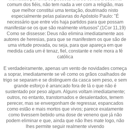
comum dos fiéis, não tem nada a ver com a religião, mas
que melhor constitui uma tentação, doutrinado nisto
especialmente pelas palavras do Apóstolo Paulo: "É
necessário que entre vós haja partidos para que possam
manifestar-se os que são realmente virtuosos”.(1Cor 11,19)
Como se dissesse: Deus não elimina imediatamente aos
autores de heresias, para que se manifestem os que são de
uma virtude provada, ou seja, para que apareça em que
medida cada um é tenaz, fiel, constante e nele mora a fé
católica
E verdadeiramente, apenas um vento de novidades começa
a soprar, imediatamente se vê como os grãos coalhados de
trigo se separam e se distinguem da casca sem peso, e sem
grande esforço é arrancado fora de lá o que não é
sustentado por peso algum. Alguns voltam imediatamente;
outros, no entanto, transtornados e desalentados, temem
perecer, mas se envergonham de regressar, espancados
como estão e mais mortos que vivos; parece exatamente
como tivessem bebido uma dose de veneno que já não
podem eliminar e que, ainda que não lhes mate logo, não
lhes permite seguir realmente vivendo