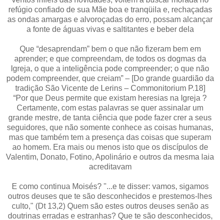
refúgio confiado de sua Mãe boa e tranqüila e, rechaçadas
as ondas amargas e alvoroçadas do erro, possam alcançar
a fonte de águas vivas e saltitantes e beber dela
Que “desaprendam” bem o que não fizeram bem em
aprender; e que compreendam, de todos os dogmas da
Igreja, o que a inteligência pode compreender; o que não
podem compreender, que creiam” – [Do grande guardião da
tradição São Vicente de Lerins – Commonitorium P.18]
“Por que Deus permite que existam heresias na Igreja ?
Certamente, com estas palavras se quer assinalar um
grande mestre, de tanta ciência que pode fazer crer a seus
seguidores, que não somente conhece as coisas humanas,
mas que também tem a presença das coisas que superam
ao homem. Era mais ou menos isto que os discípulos de
Valentim, Donato, Fotino, Apolinário e outros da mesma laia
acreditavam
E como continua Moisés? "...e te disser: vamos, sigamos
outros deuses que te são desconhecidos e prestemos-lhes
culto," (Dt 13,2) Quem são estes outros deuses senão as
doutrinas erradas e estranhas? Que te são desconhecidos,