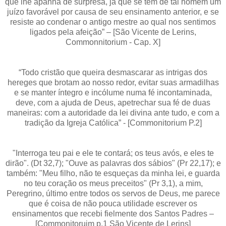
que lhe apanha de surpresa, já que se tem de tal homem um
juízo favorável por causa de seu ensinamento anterior, e se
resiste ao condenar o antigo mestre ao qual nos sentimos
ligados pela afeição” – [São Vicente de Lerins,
Commonnitorium - Cap. X]
“Todo cristão que queira desmascarar as intrigas dos
hereges que brotam ao nosso redor, evitar suas armadilhas
e se manter íntegro e incólume numa fé incontaminada,
deve, com a ajuda de Deus, apetrechar sua fé de duas
maneiras: com a autoridade da lei divina ante tudo, e com a
tradição da Igreja Católica” - [Commonitorium P.2]
"Interroga teu pai e ele te contará; os teus avós, e eles te
dirão". (Dt 32,7); "Ouve as palavras dos sábios" (Pr 22,17); e
também: "Meu filho, não te esqueças da minha lei, e guarda
no teu coração os meus preceitos" (Pr 3,1), a mim,
Peregrino, último entre todos os servos de Deus, me parece
que é coisa de não pouca utilidade escrever os
ensinamentos que recebi fielmente dos Santos Padres –
[Commonitoruim p.1 São Vicente de Lerins]