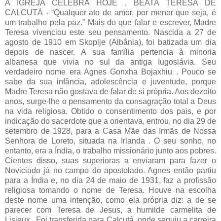
A IGREJA CELEBRA HOJE , BEATA TERESA DE
CALCUTÁ - “Qualquer ato de amor, por menor que seja, é
um trabalho pela paz.” Mais do que falar e escrever, Madre
Teresa vivenciou este seu pensamento. Nascida a 27 de
agosto de 1910 em Skoplje (Albânia), foi batizada um dia
depois de nascer. A sua família pertencia à minoria
albanesa que vivia no sul da antiga Iugoslávia. Seu
verdadeiro nome era Agnes Gonxha Bojaxhiu . Pouco se
sabe da sua infância, adolescência e juventude, porque
Madre Teresa não gostava de falar de si própria. Aos dezoito
anos, surge-lhe o pensamento da consagração total a Deus
na vida religiosa. Obtido o consentimento dos pais, e por
indicação do sacerdote que a orientava, entrou, no dia 29 de
setembro de 1928, para a Casa Mãe das Irmãs de Nossa
Senhora de Loreto, situada na Irlanda . O seu sonho, no
entanto, era a Índia, o trabalho missionário junto aos pobres.
Cientes disso, suas superioras a enviaram para fazer o
Noviciado já no campo do apostolado. Agnes então partiu
para a Índia e, no dia 24 de maio de 1931, faz a profissão
religiosa tomando o nome de Teresa. Houve na escolha
deste nome uma intenção, como ela própria diz: a de se
parecer com Teresa de Jesus, a humilde carmelita de
Lisieux . Foi transferida para Calcutá, onde seguiu a carreira