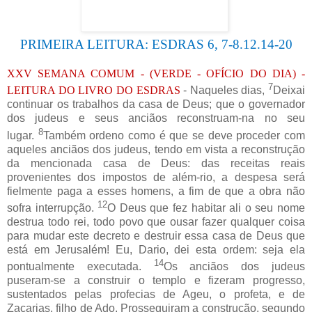
PRIMEIRA LEITURA: ESDRAS 6, 7-8.12.14-20
XXV SEMANA COMUM - (VERDE - OFÍCIO DO DIA)
-
7
LEITURA DO LIVRO DO ESDRAS
- Naqueles dias,
Deixai
continuar os trabalhos da casa de Deus; que o governador
dos judeus e seus anciãos reconstruam-na no seu
8
lugar.
Também ordeno como é que se deve proceder com
aqueles anciãos dos judeus, tendo em vista a reconstrução
da mencionada casa de Deus: das receitas reais
provenientes dos impostos de além-rio, a despesa será
fielmente paga a esses homens, a fim de que a obra não
12
sofra interrupção.
O Deus que fez habitar ali o seu nome
destrua todo rei, todo povo que ousar fazer qualquer coisa
para mudar este decreto e destruir essa casa de Deus que
está em Jerusalém! Eu, Dario, dei esta ordem: seja ela
14
pontualmente executada.
Os anciãos dos judeus
puseram-se a construir o templo e fizeram progresso,
sustentados pelas profecias de Ageu, o profeta, e de
Zacarias, filho de Ado. Prosseguiram a construção, segundo