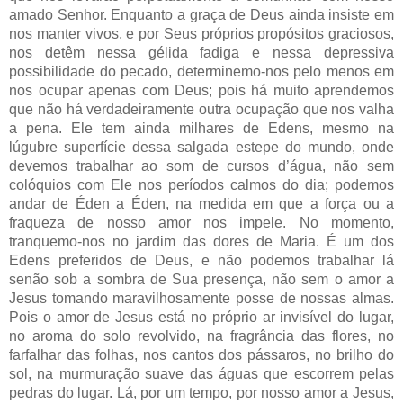
amado Senhor. Enquanto a graça de Deus ainda insiste em
nos manter vivos, e por Seus próprios propósitos graciosos,
nos detêm nessa gélida fadiga e nessa depressiva
possibilidade do pecado, determinemo-nos pelo menos em
nos ocupar apenas com Deus; pois há muito aprendemos
que não há verdadeiramente outra ocupação que nos valha
a pena. Ele tem ainda milhares de Edens, mesmo na
lúgubre superfície dessa salgada estepe do mundo, onde
devemos trabalhar ao som de cursos d’água, não sem
colóquios com Ele nos períodos calmos do dia; podemos
andar de Éden a Éden, na medida em que a força ou a
fraqueza de nosso amor nos impele. No momento,
tranquemo-nos no jardim das dores de Maria. É um dos
Edens preferidos de Deus, e não podemos trabalhar lá
senão sob a sombra de Sua presença, não sem o amor a
Jesus tomando maravilhosamente posse de nossas almas.
Pois o amor de Jesus está no próprio ar invisível do lugar,
no aroma do solo revolvido, na fragrância das flores, no
farfalhar das folhas, nos cantos dos pássaros, no brilho do
sol, na murmuração suave das águas que escorrem pelas
pedras do lugar. Lá, por um tempo, por nosso amor a Jesus,