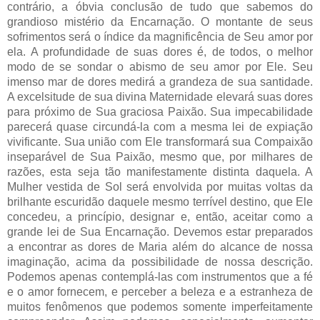
contrário, a óbvia conclusão de tudo que sabemos do
grandioso mistério da Encarnação. O montante de seus
sofrimentos será o índice da magnificência de Seu amor por
ela. A profundidade de suas dores é, de todos, o melhor
modo de se sondar o abismo de seu amor por Ele. Seu
imenso mar de dores medirá a grandeza de sua santidade.
A excelsitude de sua divina Maternidade elevará suas dores
para próximo de Sua graciosa Paixão. Sua impecabilidade
parecerá quase circundá-la com a mesma lei de expiação
vivificante. Sua união com Ele transformará sua Compaixão
inseparável de Sua Paixão, mesmo que, por milhares de
razões, esta seja tão manifestamente distinta daquela. A
Mulher vestida de Sol será envolvida por muitas voltas da
brilhante escuridão daquele mesmo terrível destino, que Ele
concedeu, a princípio, designar e, então, aceitar como a
grande lei de Sua Encarnação. Devemos estar preparados
a encontrar as dores de Maria além do alcance de nossa
imaginação, acima da possibilidade de nossa descrição.
Podemos apenas contemplá-las com instrumentos que a fé
e o amor fornecem, e perceber a beleza e a estranheza de
muitos fenômenos que podemos somente imperfeitamente