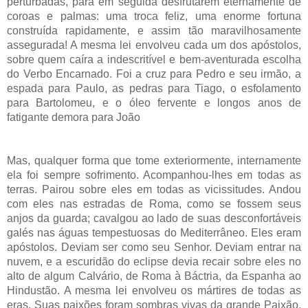
perturbadas, para em seguida desfrutarem eternamente de
coroas e palmas: uma troca feliz, uma enorme fortuna
construída rapidamente, e assim tão maravilhosamente
assegurada! A mesma lei envolveu cada um dos apóstolos,
sobre quem caíra a indescritível e bem-aventurada escolha
do Verbo Encarnado. Foi a cruz para Pedro e seu irmão, a
espada para Paulo, as pedras para Tiago, o esfolamento
para Bartolomeu, e o óleo fervente e longos anos de
fatigante demora para João
Mas, qualquer forma que tome exteriormente, internamente
ela foi sempre sofrimento. Acompanhou-lhes em todas as
terras. Pairou sobre eles em todas as vicissitudes. Andou
com eles nas estradas de Roma, como se fossem seus
anjos da guarda; cavalgou ao lado de suas desconfortáveis
galés nas águas tempestuosas do Mediterrâneo. Eles eram
apóstolos. Deviam ser como seu Senhor. Deviam entrar na
nuvem, e a escuridão do eclipse devia recair sobre eles no
alto de algum Calvário, de Roma à Báctria, da Espanha ao
Hindustão. A mesma lei envolveu os mártires de todas as
eras. Suas paixões foram sombras vivas da grande Paixão,