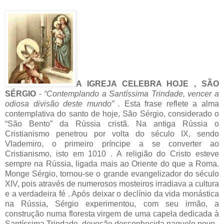
A IGREJA CELEBRA HOJE , SÃO
SÉRGIO
-
“Contemplando a Santíssima Trindade, vencer a
odiosa divisão deste mundo” .
Esta frase reflete a alma
contemplativa do santo de hoje, São Sérgio, considerado o
“São Bento” da Rússia cristã. Na antiga Rússia o
Cristianismo penetrou por volta do século IX, sendo
Vlademiro, o primeiro príncipe a se converter ao
Cristianismo, isto em 1010 . A religião do Cristo esteve
sempre na Rússia, ligada mais ao Oriente do que a Roma.
Monge Sérgio, tornou-se o grande evangelizador do século
XIV, pois através de numerosos mosteiros irradiava a cultura
e a verdadeira fé . Após deixar o declínio da vida monástica
na Rússia, Sérgio experimentou, com seu irmão, a
construção numa floresta virgem de uma capela dedicada à
Santíssima Trindade, devoção desconhecida naquele povo .