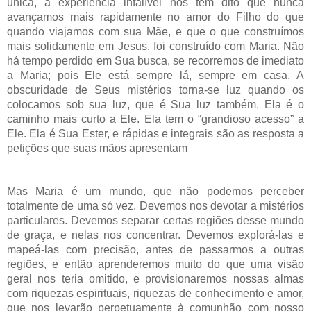
única, a experiência infalível nos tem dito que nunca
avançamos mais rapidamente no amor do Filho do que
quando viajamos com sua Mãe, e que o que construímos
mais solidamente em Jesus, foi construído com Maria. Não
há tempo perdido em Sua busca, se recorremos de imediato
a Maria; pois Ele está sempre lá, sempre em casa. A
obscuridade de Seus mistérios torna-se luz quando os
colocamos sob sua luz, que é Sua luz também. Ela é o
caminho mais curto a Ele. Ela tem o “grandioso acesso” a
Ele. Ela é Sua Ester, e rápidas e integrais são as resposta a
petições que suas mãos apresentam
Mas Maria é um mundo, que não podemos perceber
totalmente de uma só vez. Devemos nos devotar a mistérios
particulares. Devemos separar certas regiões desse mundo
de graça, e nelas nos concentrar. Devemos explorá-las e
mapeá-las com precisão, antes de passarmos a outras
regiões, e então aprenderemos muito do que uma visão
geral nos teria omitido, e provisionaremos nossas almas
com riquezas espirituais, riquezas de conhecimento e amor,
que nos levarão perpetuamente à comunhão com nosso