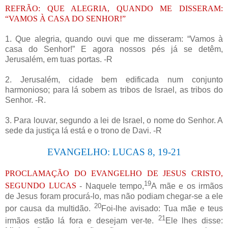
REFRÃO: QUE ALEGRIA, QUANDO ME DISSERAM:
“VAMOS À CASA DO SENHOR!”
1.
Que alegria, quando ouvi que me disseram: “Vamos à
casa do Senhor!” E agora nossos pés já se detêm,
Jerusalém, em tuas portas. -R
2. Jerusalém, cidade bem edificada num conjunto
harmonioso; para lá sobem as tribos de Israel, as tribos do
Senhor. -R.
3. Para louvar, segundo a lei de Israel, o nome do Senhor. A
sede da justiça lá está e o trono de Davi. -R
EVANGELHO: LUCAS 8, 19-21
PROCLAMAÇÃO DO EVANGELHO DE JESUS CRISTO,
19
SEGUNDO LUCAS
- Naquele tempo,
A mãe e os irmãos
de Jesus foram procurá-lo, mas não podiam chegar-se a ele
20
por causa da multidão.
Foi-lhe avisado: Tua mãe e teus
21
irmãos estão lá fora e desejam ver-te.
Ele lhes disse: