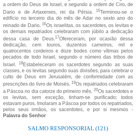
a ordem do Deus de Israel, e segundo a ordem de Ciro, de
15
Dario e de Artaxerxes, rei da Pérsia.
Terminou-se o
edifício no terceiro dia do mês de Adar no sexto ano do
16
reinado de Dario.
Os israelitas, os sacerdotes, os levitas e
os demais repatriados celebraram com júbilo a dedicação
17
dessa casa de Deus.
Ofereceram, por ocasião dessa
dedicação, cem touros, duzentos carneiros, mil e
quatrocentos cordeiros e doze bodes como vítimas pelos
pecados de todo Israel, segundo o número das tribos de
18
Israel.
Estabeleceram os sacerdotes segundo as suas
classes, e os levitas segundo suas divisões, para celebrar o
culto de Deus em Jerusalém, de conformidade com as
19
prescrições do livro de Moisés.
Os repatriados celebraram
20
a Páscoa no dia catorze do primeiro mês.
Os sacerdotes e
os levitas, sem exceção, tinham-se purificado; todos
estavam puros. Imolaram a Páscoa por todos os repatriados,
pelos seus irmãos, os sacerdotes, e por si mesmos -
Palavra do Senhor
SALMO RESPONSORIAL (121)