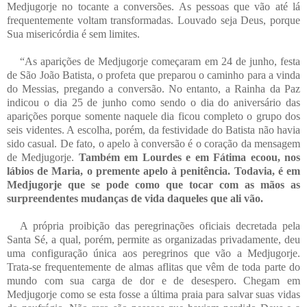
Medjugorje no tocante a conversões. As pessoas que vão até lá
frequentemente voltam transformadas. Louvado seja Deus, porque
Sua misericórdia é sem limites.
“As aparições de Medjugorje começaram em 24 de junho, festa
de São João Batista, o profeta que preparou o caminho para a vinda
do Messias, pregando a conversão. No entanto, a Rainha da Paz
indicou o dia 25 de junho como sendo o dia do aniversário das
aparições porque somente naquele dia ficou completo o grupo dos
seis videntes. A escolha, porém, da festividade do Batista não havia
sido casual. De fato, o apelo à conversão é o coração da mensagem
de Medjugorje.
Também em Lourdes e em Fátima ecoou, nos
lábios de Maria, o premente apelo à penitência. Todavia, é em
Medjugorje que se pode como que tocar com as mãos as
surpreendentes mudanças de vida daqueles que ali vão.
A própria proibição das peregrinações oficiais decretada pela
Santa Sé, a qual, porém, permite as organizadas privadamente, deu
uma configuração única aos peregrinos que vão a Medjugorje.
Trata-se frequentemente de almas aflitas que vêm de toda parte do
mundo com sua carga de dor e de desespero. Chegam em
Medjugorje como se esta fosse a última praia para salvar suas vidas