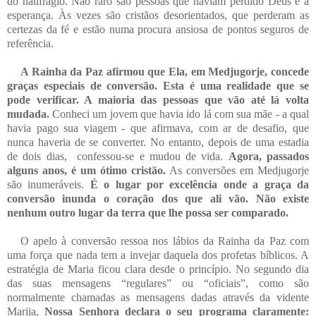
do naufrágio. Não raro são pessoas que haviam perdido Deus e a
esperança. Às vezes são cristãos desorientados, que perderam as
certezas da fé e estão numa procura ansiosa de pontos seguros de
referência.
A Rainha da Paz afirmou que Ela, em Medjugorje, concede
graças especiais de conversão. Esta é uma realidade que se
pode verificar. A maioria das pessoas que vão até lá volta
mudada.
Conheci um jovem que havia ido lá com sua mãe - a qual
havia pago sua viagem - que afirmava, com ar de desafio, que
nunca haveria de se converter. No entanto, depois de uma estadia
de dois dias, confessou-se e mudou de vida.
Agora, passados
alguns anos, é um ótimo cristão.
As conversões em Medjugorje
são inumeráveis.
É o lugar por excelência onde a graça da
conversão inunda o coração dos que ali vão. Não existe
nenhum outro lugar da terra que lhe possa ser comparado.
O apelo à conversão ressoa nos lábios da Rainha da Paz com
uma força que nada tem a invejar daquela dos profetas bíblicos. A
estratégia de Maria ficou clara desde o princípio. No segundo dia
das suas mensagens “regulares” ou “oficiais”, como são
normalmente chamadas as mensagens dadas através da vidente
Marija,
Nossa Senhora declara o seu programa claramente: