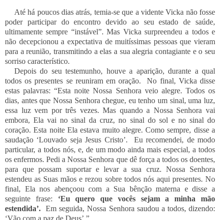
Até há poucos dias atrás, temia-se que a vidente Vicka não fosse
poder participar do encontro devido ao seu estado de saúde,
ultimamente sempre “instável”. Mas Vicka surpreendeu a todos e
não decepcionou a expectativa de muitíssimas pessoas que vieram
para a reunião, transmitindo a elas a sua alegria contagiante e o seu
sorriso característico.
Depois do seu testemunho, houve a aparição, durante a qual
todos os presentes se reuniram em oração. No final, Vicka disse
estas palavras: “Esta noite Nossa Senhora veio alegre. Todos os
dias, antes que Nossa Senhora chegue, eu tenho um sinal, uma luz,
essa luz vem por três vezes. Mas quando a Nossa Senhora vai
embora, Ela vai no sinal da cruz, no sinal do sol e no sinal do
coração. Esta noite Ela estava muito alegre. Como sempre, disse a
saudação ‘Louvado seja Jesus Cristo’. Eu recomendei, de modo
particular, a todos nós, e, de um modo ainda mais especial, a todos
os enfermos. Pedi a Nossa Senhora que dê força a todos os doentes,
para que possam suportar e levar a sua cruz. Nossa Senhora
estendeu as Suas mãos e rezou sobre todos nós aqui presentes. No
final, Ela nos abençoou com a Sua bênção materna e disse a
seguinte frase:
‘Eu quero que vocês sejam a minha mão
estendida’.
Em seguida, Nossa Senhora saudou a todos, dizendo:
‘Vão com a paz de Deus’.”