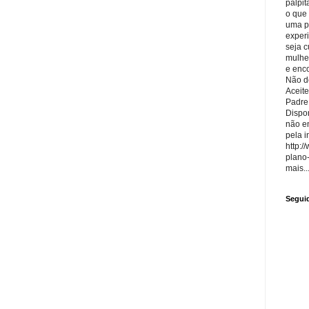
palpit
o que
uma p
exper
seja 
mulhe
e enco
Não de
Aceite
Padre
Dispon
não e
pela i
http:/
plano
mais..
Segui