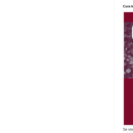
Cura I
Se vo