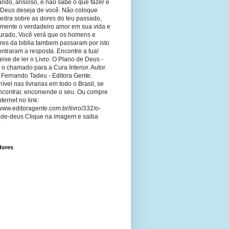
ando, ansioso, e não sabe o que fazer e
 Deus deseja de você. Não coloque
edra sobre as dores do teu passado,
imente o verdadeiro amor em sua vida e
curado, Você verá que os homens e
res da biblia tambem passaram por isto
ntraram a resposta. Encontre a tua!
ixe de ler o Livro: O Plano de Deus -
 o chamado para a Cura Interior. Autor
 Fernando Tadeu - Editora Gente.
ível nas livrarias em todo o Brasil, se
ncontrar, encomende o seu. Ou compre
nternet no link:
/www.editoragente.com.br/livro/332/o-
-de-deus Clique na imagem e saiba
.
dores