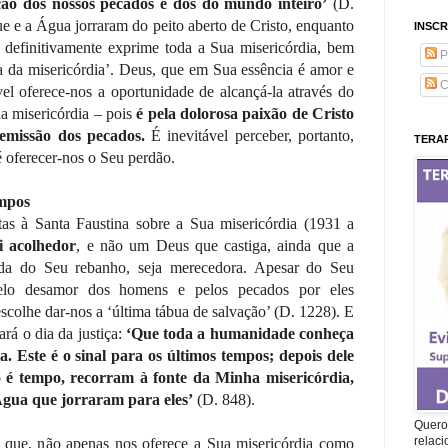
ção dos nossos pecados e dos do mundo inteiro’
(D.
e a Água jorraram do peito aberto de Cristo, enquanto
INSCR
, definitivamente exprime toda a Sua misericórdia, bem
P
ra da misericórdia’. Deus, que em Sua essência é amor e
C
vel oferece-nos a oportunidade de alcançá-la através do
a misericórdia – pois
é pela dolorosa paixão de Cristo
emissão dos pecados.
É inevitável perceber, portanto,
TERAP
 oferecer-nos o Seu perdão.
empos
tas à Santa Faustina sobre a Sua misericórdia (1931 a
i acolhedor
, e não um Deus que castiga, ainda que a
ada do Seu rebanho, seja merecedora. Apesar do Seu
elo desamor dos homens e pelos pecados por eles
scolhe dar-nos a ‘última tábua de salvação’ (D. 1228). E
ará o dia da justiça:
‘Que toda a humanidade conheça
. Este é o sinal para os últimos tempos; depois dele
o é tempo, recorram à fonte da Minha misericórdia,
Água que jorraram para eles’
(D. 848).
Quero 
relac
que, não apenas nos oferece a Sua misericórdia como