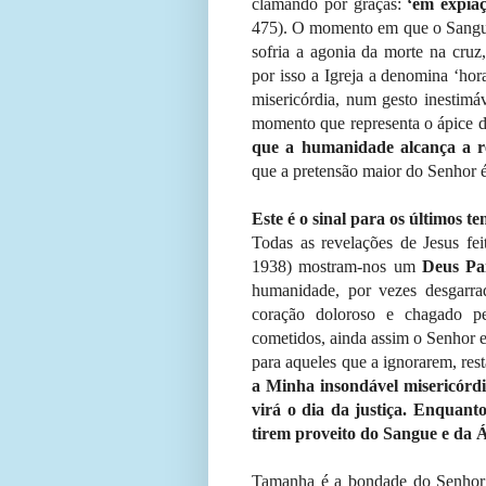
clamando por graças:
‘em expia
475). O momento em que o Sangue 
sofria a agonia da morte na cruz
por isso a Igreja a denomina ‘ho
misericórdia, num gesto inestimá
momento que representa o ápice d
que a humanidade alcança a r
que a pretensão maior do Senhor é
Este é o sinal para os últimos t
Todas as revelações de Jesus fei
1938) mostram-nos um
Deus Pa
humanidade, por vezes desgarr
coração doloroso e chagado p
cometidos, ainda assim o Senhor e
para aqueles que a ignorarem, rest
a Minha insondável misericórdia
virá o dia da justiça. Enquant
tirem proveito do Sangue e da 
Tamanha é a bondade do Senhor 