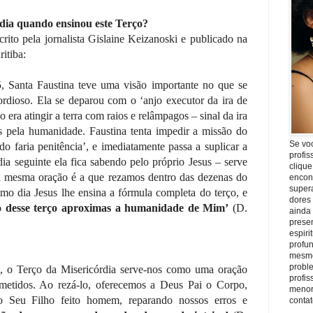
dia quando ensinou este Terço?
rito pela jornalista Gislaine Keizanoski e publicado na
itiba:
 Santa Faustina teve uma visão importante no que se
ordioso. Ela se deparou com o ‘anjo executor da ira de
o era atingir a terra com raios e relâmpagos – sinal da ira
 pela humanidade. Faustina tenta impedir a missão do
Se vo
o faria penitência’, e imediatamente passa a suplicar a
profis
 seguinte ela fica sabendo pelo próprio Jesus – serve
clique
a mesma oração é a que rezamos dentro das dezenas do
encon
super
mo dia Jesus lhe ensina a fórmula completa do terço, e
dores
ão desse terço aproximas a humanidade de Mim’
(D.
ainda
prese
espiri
profu
mesmo
proble
, o Terço da Misericórdia serve-nos como uma oração
profi
etidos. Ao rezá-lo, oferecemos a Deus Pai o Corpo,
menor
Seu Filho feito homem, reparando nossos erros e
conta