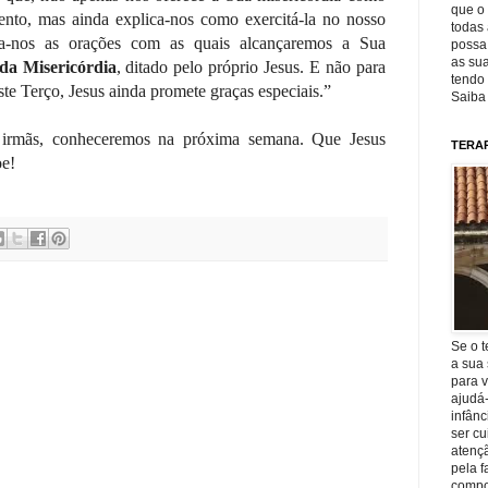
que o 
nto, mas ainda explica-nos como exercitá-la no nosso
todas 
na-nos as orações com as quais alcançaremos a Sua
possa 
as sua
da Misericórdia
, ditado pelo próprio Jesus. E não para
tendo 
ste Terço, Jesus ainda promete graças especiais.”
Saiba
e irmãs, conheceremos na próxima semana. Que Jesus
TERA
oe!
Se o t
a sua 
para v
ajudá
infânc
ser c
atençã
pela f
compo