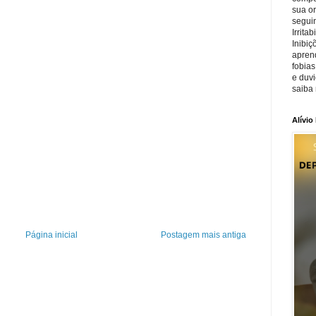
sua o
seguin
Irrita
Inibiç
apren
fobias
e duv
saiba 
Alívio
Página inicial
Postagem mais antiga