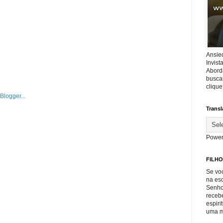
Ansie
Invis
Abord
buscar
cliqu
Transl
Power
FILHO
Se voc
na es
Senho
recebe
espiri
uma m