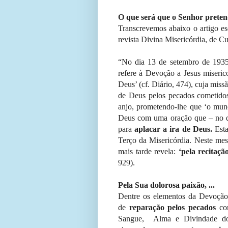
O que será que o Senhor preten
Transcrevemos abaixo o artigo esc
revista Divina Misericórdia, de Cur
“No dia 13 de setembro de 1935,
refere à Devoção a Jesus miseric
Deus’ (cf. Diário, 474), cuja missã
de Deus pelos pecados cometidos
anjo, prometendo-lhe que ‘o mund
Deus com uma oração que – no dia
para
aplacar a ira de Deus.
Est
Terço da Misericórdia. Neste mes
mais tarde revela:
‘pela recitaç
929).
Pela Sua dolorosa paixão, ...
Dentre os elementos da Devoção
de
reparação pelos pecados
com
Sangue, Alma e Divindade do 