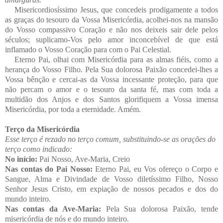
Misericordiosíssimo Jesus, que concedeis prodigamente a todos
as graças do tesouro da Vossa Misericórdia, acolhei-nos na mansão
do Vosso compassivo Coração e não nos deixeis sair dele pelos
séculos; suplicamo-Vos pelo amor inconcebível de que está
inflamado o Vosso Coração para com o Pai Celestial.
Eterno Pai, olhai com Misericórdia para as almas fiéis, como a
herança do Vosso Filho. Pela Sua dolorosa Paixão concedei-lhes a
Vossa bênção e cercai-as da Vossa incessante proteção, para que
não percam o amor e o tesouro da santa fé, mas com toda a
multidão dos Anjos e dos Santos glorifiquem a Vossa imensa
Misericórdia, por toda a eternidade. Amém.
Terço da Misericórdia
Esse terço é rezado no terço comum, substituindo-se as orações do
terço como indicado:
No início:
Pai Nosso, Ave-Maria, Creio
Nas contas do Pai Nosso:
Eterno Pai, eu Vos ofereço o Corpo e
Sangue, Alma e Divindade de Vosso diletíssimo Filho, Nosso
Senhor Jesus Cristo, em expiação de nossos pecados e dos do
mundo inteiro.
Nas contas da Ave-Maria:
Pela Sua dolorosa Paixão, tende
misericórdia de nós e do mundo inteiro.