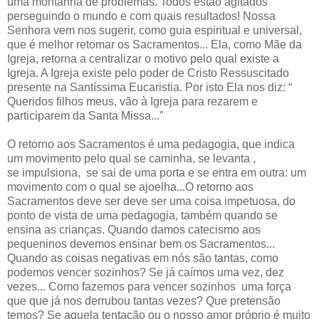
uma montanha de problemas. Todos estão agitados
perseguindo o mundo e com quais resultados! Nossa
Senhora vem nos sugerir, como guia espiritual e universal,
que é melhor retomar os Sacramentos... Ela, como Mãe da
Igreja, retorna a centralizar o motivo pelo qual existe a
Igreja. A Igreja existe pelo poder de Cristo Ressuscitado
presente na Santíssima Eucaristia. Por isto Ela nos diz: “
Queridos filhos meus, vão à Igreja para rezarem e
participarem da Santa Missa...”
O retorno aos Sacramentos é uma pedagogia, que indica
um movimento pelo qual se caminha, se levanta ,
se impulsiona, se sai de uma porta e se entra em outra: um
movimento com o qual se ajoelha...O retorno aos
Sacramentos deve ser deve ser uma coisa impetuosa, do
ponto de vista de uma pedagogia, também quando se
ensina as crianças. Quando damos catecismo aos
pequeninos devemos ensinar bem os Sacramentos...
Quando as coisas negativas em nós são tantas, como
podemos vencer sozinhos? Se já caímos uma vez, dez
vezes... Como fazemos para vencer sozinhos uma força
que que já nos derrubou tantas vezes? Que pretensão
temos? Se aquela tentação ou o nosso amor próprio é muito