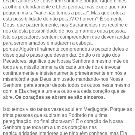
Os pecadores se convertem somente porque Alguém lhes
acolhe profundamente e Lhes perdoa, mas exige que não
pequem mais: “vai e não tornes a pecar”. Mas que coloca
esta possibilidade de não pecar? O homem? É somente
Deus, que pacientemente, nos Sacramentos nos recolhe e
nos dá esta possibilidade de nos tornarmos outra pessoa.
Isto os pecadores sentem: compreendem que devem andar
para serem amados e mudarem a cabeça,
porque Alguém finalmente compreendeu o pecado deles e
disse qual o passo que devem dar. Então o refugio dos
Pecadores, significa que Nossa Senhora é mesmo mãe de
todos e a missão primeira de cada um de nós é invocar
continuamente e insistentemente primeiramente em nós a
misericórdia que Deus tem usado mandando-nos Nossa
Senhora, para abraçar depois todos os outros neste mesmo
dom. e Ela chega a um e a outro e a cada coração que se
abre.
Os corações se abrem se são sinceros.
Isto temos visto tantas vezes aqui em Medjugorje. Porque as
trinta pessoas que subiram ao Podbrdo na ultima
peregrinação, no final choravam? É o coração de Nossa
Senhora que toca um a um os corações nas
particularidades interiores que ninguém conhece, mas Ela