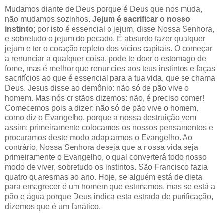
Mudamos diante de Deus porque é Deus que nos muda,
não mudamos sozinhos.
Jejum é sacrificar o nosso
instinto;
por isto é essencial o jejum, disse Nossa Senhora,
e sobretudo o jejum do pecado. É absurdo fazer qualquer
jejum e ter o coração repleto dos vícios capitais. O começar
a renunciar a qualquer coisa, pode te doer o estomago de
fome, mas é melhor que renuncies aos teus instintos e faças
sacrifícios ao que é essencial para a tua vida, que se chama
Deus. Jesus disse ao demônio: não só de pão vive o
homem. Mas nós cristãos dizemos: não, é preciso comer!
Comecemos pois a dizer: não só de pão vive o homem,
como diz o Evangelho, porque a nossa destruição vem
assim: primeiramente colocamos os nossos pensamentos e
procuramos deste modo adaptarmos o Evangelho. Ao
contrário, Nossa Senhora deseja que a nossa vida seja
primeiramente o Evangelho, o qual converterá todo nosso
modo de viver, sobretudo os instintos. São Francisco fazia
quatro quaresmas ao ano. Hoje, se alguém está de dieta
para emagrecer é um homem que estimamos, mas se está a
pão e água porque Deus indica esta estrada de purificação,
dizemos que é um fanático.