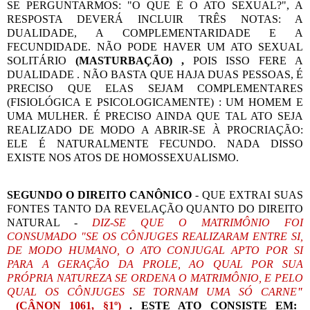
SE PERGUNTARMOS: "O QUE É O ATO SEXUAL?", A
RESPOSTA DEVERÁ INCLUIR TRÊS NOTAS: A
DUALIDADE, A COMPLEMENTARIDADE E A
FECUNDIDADE. NÃO PODE HAVER UM ATO SEXUAL
SOLITÁRIO
(MASTURBAÇÃO) ,
POIS ISSO FERE A
DUALIDADE . NÃO BASTA QUE HAJA DUAS PESSOAS, É
PRECISO QUE ELAS SEJAM COMPLEMENTARES
(FISIOLÓGICA E PSICOLOGICAMENTE) : UM HOMEM E
UMA MULHER. É PRECISO AINDA QUE TAL ATO SEJA
REALIZADO DE MODO A ABRIR-SE À PROCRIAÇÃO:
ELE É NATURALMENTE FECUNDO. NADA DISSO
EXISTE NOS ATOS DE HOMOSSEXUALISMO.
SEGUNDO O DIREITO CANÔNICO
- QUE EXTRAI SUAS
FONTES TANTO DA REVELAÇÃO QUANTO DO DIREITO
NATURAL -
DIZ-SE QUE O MATRIMÔNIO FOI
CONSUMADO "SE OS CÔNJUGES REALIZARAM ENTRE SI,
DE MODO HUMANO, O ATO CONJUGAL APTO POR SI
PARA A GERAÇÃO DA PROLE, AO QUAL POR SUA
PRÓPRIA NATUREZA SE ORDENA O MATRIMÔNIO, E PELO
QUAL OS CÔNJUGES SE TORNAM UMA SÓ CARNE
"
(CÂNON 1061, §1º)
.
ESTE ATO CONSISTE EM: