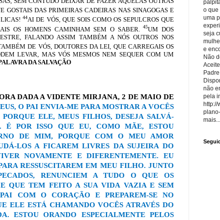
ISAS, SEM CONTUDO DEIXAR DE FAZER AQUELAS OUTRAS
palpit
QUE GOSTAIS DAS PRIMEIRAS CADEIRAS NAS SINAGOGAS E
o que
uma p
44
BLICAS!
AI DE VÓS, QUE SOIS COMO OS SEPULCROS QUE
exper
45
UAIS OS HOMENS CAMINHAM SEM O SABER.
UM DOS
seja 
MESTRE, FALANDO ASSIM TAMBÉM A NÓS OUTROS NOS
mulhe
TAMBÉM DE VÓS, DOUTORES DA LEI, QUE CARREGAIS OS
e enco
ODEM LEVAR, MAS VÓS MESMOS NEM SEQUER COM UM
Não de
PALAVRA DA SALVAÇÃO
Aceite
Padre
Dispon
não e
pela i
RA DADA A VIDENTE MIRJANA, 2 DE MAIO DE
http:/
EUS, O PAI ENVIA-ME PARA MOSTRAR A VOCÊS
plano
PORQUE ELE, MEUS FILHOS, DESEJA SALVÁ-
mais..
. É POR ISSO QUE EU, COMO MÃE, ESTOU
RNO DE MIM, PORQUE COM O MEU AMOR
Segui
UDÁ-LOS A FICAREM LIVRES DA SUJEIRA DO
IVER NOVAMENTE E DIFERENTEMENTE. EU
ARA RESSUSCITAREM EM MEU FILHO. JUNTO
PECADOS, RENUNCIEM A TUDO O QUE OS
E QUE TEM FEITO A SUA VIDA VAZIA E SEM
 PAI COM O CORAÇÃO E PREPAREM-SE NO
UE ELE ESTÁ CHAMANDO VOCÊS ATRAVÉS DO
ADA. ESTOU ORANDO ESPECIALMENTE PELOS