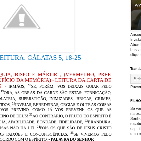
Ansie
Invis
Abord
buscar
cliqu
LEITURA:
GÁLATAS 5, 18-25
Transl
UIA, BISPO E MÁRTIR
,
(VERMELHO, PREF.
OFÍCIO
DA MEMÓRIA)
- LEITURA DA CARTA DE
18
AS
- IRMÃOS,
SE, PORÉM, VOS DEIXAIS GUIAR PELO
Power
19
.
ORA, AS OBRAS DA CARNE SÃO ESTAS: FORNICAÇÃO,
OLATRIA, SUPERSTIÇÃO, INIMIZADES, BRIGAS, CIÚMES,
FILHO
21
TIDOS,
INVEJAS, BEBEDEIRAS, ORGIAS E OUTRAS COISAS
Se voc
 VOS PREVINO, COMO JÁ VOS PREVENI: OS QUE AS
na es
22
EINO DE DEUS!
AO CONTRÁRIO, O FRUTO DO ESPÍRITO É
Senho
23
CIA, AFABILIDADE, BONDADE, FIDELIDADE,
BRANDURA,
recebe
24
ISAS NÃO HÁ LEI.
POIS OS QUE SÃO DE JESUS CRISTO
espiri
25
uma m
S PAIXÕES E CONCUPISCÊNCIAS.
SE VIVEMOS PELO
CORDO COM O ESPÍRITO. -
PALAVRA DO SENHOR