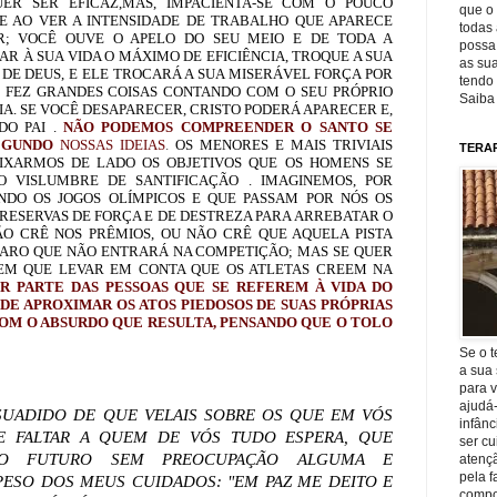
UER SER EFICAZ,MAS, IMPACIENTA-SE COM O POUCO
que o 
E AO VER A INTENSIDADE DE TRABALHO QUE APARECE
todas 
R; VOCÊ OUVE O APELO DO SEU MEIO E DE TODA A
possa 
AR À SUA VIDA O MÁXIMO DE EFICIÊNCIA, TROQUE A SUA
as sua
 DE DEUS, E ELE TROCARÁ A SUA MISERÁVEL FORÇA POR
tendo 
US FEZ GRANDES COISAS CONTANDO COM O SEU PRÓPRIO
Saiba
CIA. SE VOCÊ DESAPARECER, CRISTO PODERÁ APARECER E,
O PAI .
NÃO PODEMOS COMPREENDER O SANTO SE
SEGUNDO
NOSSAS IDEIAS
.
OS MENORES E MAIS TRIVIAIS
TERA
IXARMOS DE LADO OS OBJETIVOS QUE OS HOMENS SE
O VISLUMBRE DE SANTIFICAÇÃO .
IMAGINEMOS, POR
NDO OS JOGOS OLÍMPICOS E QUE PASSAM POR NÓS OS
RESERVAS DE FORÇA E DE DESTREZA PARA ARREBATAR O
ÃO CRÊ NOS PRÊMIOS, OU NÃO CRÊ QUE AQUELA PISTA
ARO QUE NÃO ENTRARÁ NA COMPETIÇÃO; MAS SE QUER
EM QUE LEVAR EM CONTA QUE OS ATLETAS CREEM NA
R PARTE DAS PESSOAS QUE SE REFEREM À VIDA DO
DE APROXIMAR OS ATOS PIEDOSOS DE SUAS PRÓPRIAS
COM O ABSURDO QUE RESULTA, PENSANDO QUE O TOLO
Se o t
a sua 
para v
ajudá
SUADIDO DE
QUE VELAIS SOBRE OS QUE EM VÓS
infânc
 FALTAR A QUEM DE VÓS TUDO ESPERA, QUE
ser c
A O FUTURO SEM PREOCUPAÇÃO ALGUMA E
atençã
pela f
ESO DOS MEUS CUIDADOS: "EM PAZ ME DEITO E
compo