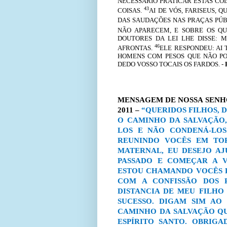
NECESSÁRIO PRATICAR ESTAS CO
43
COISAS.
AI DE VÓS, FARISEUS, 
DAS SAUDAÇÕES NAS PRAÇAS PÚ
NÃO APARECEM, E SOBRE OS Q
DOUTORES DA LEI LHE DISSE: 
46
AFRONTAS.
ELE RESPONDEU: AI 
HOMENS COM PESOS QUE NÃO P
DEDO VOSSO TOCAIS OS FARDOS. -
MENSAGEM DE NOSSA SENHO
2011 –
“QUERIDOS FILHOS, D
O CAMINHO DA SALVAÇÃO, 
LOS E NÃO CONDENÁ-LOS
REUNINDO VOCÊS EM TO
MATERNAL, EU DESEJO AJ
PASSADO E COMEÇAR A V
ESTOU CHAMANDO VOCÊS P
COM A CONFISSÃO DOS 
DISTANCIA DE MEU FILHO 
SUCESSO. DIGAM SIM AO
CAMINHO DA SALVAÇÃO Q
ESPÍRITO SANTO. OBRIG