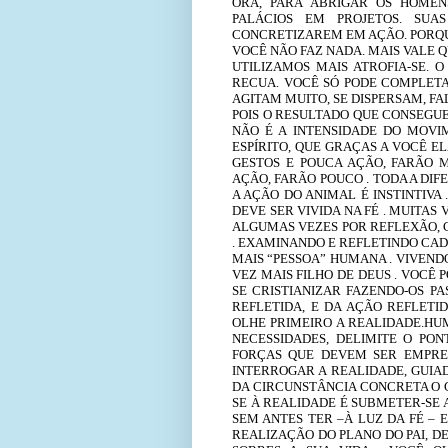
ORA, PARA ABRIGAR OS HOMEN
PALÁCIOS EM PROJETOS. SU
CONCRETIZAREM EM AÇÃO. PORQU
VOCÊ NÃO FAZ NADA. MAIS VALE 
UTILIZAMOS MAIS ATROFIA-SE.
RECUA. VOCÊ SÓ PODE COMPLETAR
AGITAM MUITO, SE DISPERSAM, F
POIS O RESULTADO QUE CONSEGUE
NÃO É A INTENSIDADE DO MOVI
ESPÍRITO, QUE GRAÇAS A VOCÊ E
GESTOS E POUCA AÇÃO, FARÃO M
AÇÃO, FARÃO POUCO . TODA A DI
A AÇÃO DO ANIMAL É INSTINTIVA
DEVE SER VIVIDA NA FÉ . MUITA
ALGUMAS VEZES POR REFLEXÃO,
. EXAMINANDO E REFLETINDO CAD
MAIS “PESSOA” HUMANA . VIVEND
VEZ MAIS FILHO DE DEUS . VOCÊ 
SE CRISTIANIZAR FAZENDO-OS P
REFLETIDA, E DA AÇÃO REFLETID
OLHE PRIMEIRO A REALIDADE.HU
NECESSIDADES, DELIMITE O PON
FORÇAS QUE DEVEM SER EMPREGA
INTERROGAR A REALIDADE, GUIAD
DA CIRCUNSTÂNCIA CONCRETA O C
SE À REALIDADE É SUBMETER-SE 
SEM ANTES TER –À LUZ DA FÉ – 
REALIZAÇÃO DO PLANO DO PAI, D