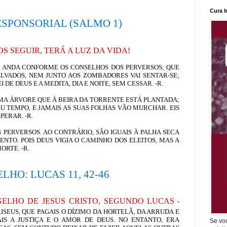
Cura I
SPONSORIAL (SALMO 1)
S SEGUIR, TERÁ A LUZ DA VIDA!
O ANDA CONFORME OS CONSELHOS DOS PERVERSOS; QUE
VADOS, NEM JUNTO AOS ZOMBADORES VAI SENTAR-SE;
DE DEUS E A MEDITA, DIA E NOITE, SEM CESSAR.
-R.
UMA ÁRVORE QUE À BEIRA DA TORRENTE ESTÁ PLANTADA;
EU TEMPO, E JAMAIS AS SUAS FOLHAS VÃO MURCHAR. EIS
SPERAR.
-R.
 PERVERSOS. AO CONTRÁRIO, SÃO IGUAIS À PALHA SECA
ENTO. POIS DEUS VIGIA O CAMINHO DOS ELEITOS, MAS A
MORTE.
-R.
ELHO:
LUCAS 11, 42-46
LHO DE JESUS CRISTO, SEGUNDO LUCAS
-
RISEUS, QUE PAGAIS O DÍZIMO DA HORTELÃ, DA ARRUDA E
IS A JUSTIÇA E O AMOR DE DEUS. NO ENTANTO, ERA
Se vo