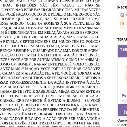
S, MAIS VALE UMA CHOUPANA CONSTRUÍDA DO QUE
AS BOAS INTENÇÕES NÃO TÊM VALOR SE NÃO SE
INSCR
E VOCÊ NÃO PODE FAZER GRANDE COISA, MUITAS VEZES
QUE VOCÊ FAÇA O POUCO QUE PODE... O MEMBRO QUE NÃO
P
 O HOMEM QUE NÃO AGE, NÃO SÓ NÃO PROGRIDE COMO
-SE AGINDO . OLHE OS HOMENS À SUA VOLTA. ELES SE
C
ALAM, REAGEM, DEBATEM-SE E FINALMENTE DESANIMAM,
M É INSIGNIFICANTE EM RELAÇÃO AOS SEUS ESFORÇOS .
MENTO QUE DÁ EVIDÊNCIA À AÇÃO, MAS A MARCA DO
TERAP
LA REVELA . CERTOS HOMENS EM POUCO TEMPO, POUCOS
UITO; OUTROS EM MAIS TEMPO, MAIS GESTOS E MAIS
FERENÇA RESIDE NA QUALIDADE DA ALMA DOS QUE AGEM .
 . A AÇÃO DO HOMEM É REFLETIDA . A AÇÃO DO CRISTÃO
S VEZES VOCÊ AGE POR AUTOMATISMO, COMO UM ANIMAL;
 COMO UM HOMEM; RARAMENTE PELA FÉ COMO CRISTÃO
A VEZ MAIS SUA AÇÃO, VOCÊ PODE SE TORNAR CADA VEZ
O CADA VEZ MAIS A AÇÃO PELA FÉ, VOCÊ SE TORNA CADA
PODE AJUDAR OS OUTROS A SE PERSONALIZAR, E DEPOIS A
ASSAR PROGRESSIVAMENTE DA AÇÃO INSTINTIVA À AÇÃO
A À AÇÃO NA FÉ . SE VOCÊ QUISER AGIR SERIAMENTE,
MANAMENTE ISTO É SABEDORIA. MEÇA EXATAMENTE AS
TO PRECISO ONDE VOCÊ DEVE INSERIR-SE. DEDUZA AS
DAS... CRISTÃMENTE É EVITAR A ILUSÃO . SE VOCÊ
O PELA FÉ, É DEUS QUEM LHE RESPONDERÁ E, ATRAVÉS
ONVIDARÁ À AÇÃO. NA PERSPECTIVA DA FÉ, SUBMETER-
A DEUS . VOCÊ NÃO PODE AGIR CORRETA E CRISTÃMENTE
EXAMINADO E JULGADO. A AÇÃO DEVE SER PARA VOCÊ A
Quero 
EPOIS DE HAVÊ-LO DECIFRADO DEPOIS DE UM OLHAR FIEL
relac