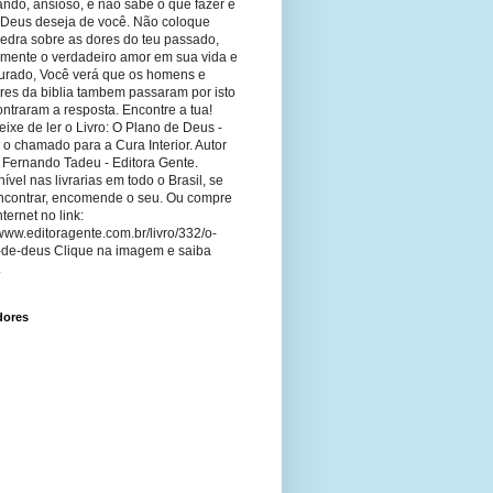
ando, ansioso, e não sabe o que fazer e
 Deus deseja de você. Não coloque
edra sobre as dores do teu passado,
imente o verdadeiro amor em sua vida e
curado, Você verá que os homens e
res da biblia tambem passaram por isto
ntraram a resposta. Encontre a tua!
ixe de ler o Livro: O Plano de Deus -
 o chamado para a Cura Interior. Autor
 Fernando Tadeu - Editora Gente.
ível nas livrarias em todo o Brasil, se
ncontrar, encomende o seu. Ou compre
nternet no link:
/www.editoragente.com.br/livro/332/o-
-de-deus Clique na imagem e saiba
.
dores