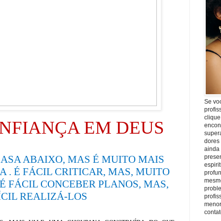
Se vo
profis
clique
ONFIANÇA EM DEUS
encon
super
dores
ainda
prese
CASA ABAIXO, MAS É MUITO MAIS
espiri
A . É FÁCIL CRITICAR, MAS, MUITO
profu
mesmo
. É FÁCIL CONCEBER PLANOS, MAS,
proble
ÍCIL REALIZÁ-LOS
profi
menor
conta