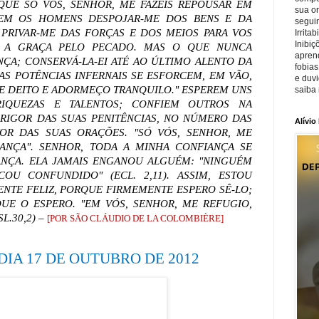
UE SÓ VÓS, SENHOR, ME FAZEIS REPOUSAR EM
sua o
ODEM OS HOMENS DESPOJAR-ME DOS BENS E DA
seguin
PRIVAR-ME DAS FORÇAS E DOS MEIOS PARA VOS
Irrita
Inibiç
R A GRAÇA PELO PECADO. MAS O QUE NUNCA
apren
NÇA; CONSERVÁ-LA-EI ATÉ AO ÚLTIMO ALENTO DA
fobias
AS POTÊNCIAS INFERNAIS SE ESFORCEM, EM VÃO,
e duv
ME DEITO E ADORMEÇO TRANQUILO." ESPEREM UNS
saiba 
RIQUEZAS E TALENTOS; CONFIEM OUTROS NA
 RIGOR DAS SUAS PENITÊNCIAS, NO NÚMERO DAS
Alívio
OR DAS SUAS ORAÇÕES.
"SÓ VÓS, SENHOR, ME
ANÇA".
SENHOR, TODA A MINHA CONFIANÇA SE
NÇA. ELA JAMAIS ENGANOU ALGUÉM: "NINGUÉM
OU CONFUNDIDO" (ECL. 2,11). ASSIM, ESTOU
NTE FELIZ, PORQUE FIRMEMENTE ESPERO SÊ-LO;
UE O ESPERO. "EM VÓS, SENHOR, ME REFUGIO,
L.30,2) –
[
POR SÃO CLÁUDIO DE LA COLOMBIÈRE]
DIA 17 DE OUTUBRO DE 2012