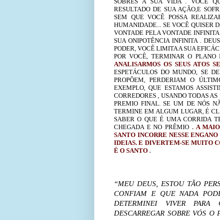
SOBRES A SUA VIDA . VOCÊ Q
RESULTADO DE SUA AÇÃO,E SOFR
SEM QUE VOCÊ POSSA REALIZA
HUMANIDADE... SE VOCÊ QUISER D
VONTADE PELA VONTADE INFINITA
SUA ONIPOTÊNCIA INFINITA . DE
PODER, VOCÊ LIMITA A SUA EFICÁ
POR VOCÊ, TERMINAR O PLANO D
ANALISARMOS OS SEUS ATOS 
ESPETÁCULOS DO MUNDO, SE DE
PROPÕEM, PERDERIAM O ÚLTIM
EXEMPLO, QUE ESTAMOS ASSISTI
CORREDORES , USANDO TODAS AS 
PREMIO FINAL. SE UM DE NÓS N
TERMINE EM ALGUM LUGAR, É CL
SABER O QUE É UMA CORRIDA T
CHEGADA E NO PRÊMIO
.
A MAIO
SANTO INCORRE NESSE ENGANO 
IDEIAS. E DIVERTEM-SE MUITO 
É O SANTO
.
“MEU DEUS, ESTOU TÃO PER
CONFIAM E QUE NADA PODE
DETERMINEI VIVER PAR
DESCARREGAR SOBRE VÓS O P