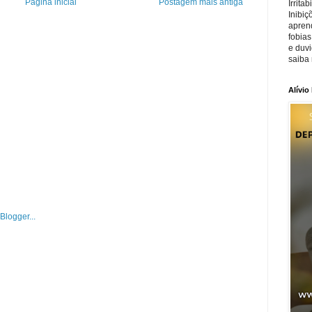
Página inicial
Postagem mais antiga
Irrita
Inibiç
apren
fobias
e duv
saiba 
Alívio