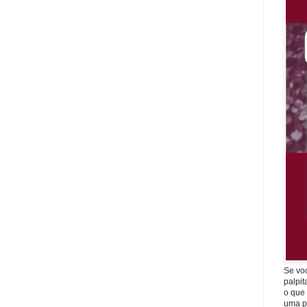
Se vo
palpit
o que
uma p