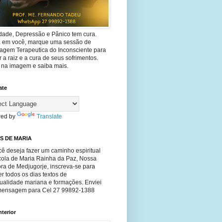
dade, Depressão e Pânico tem cura.
ta em você, marque uma sessão de
agem Terapeutica do Inconsciente para
 a raiz e a cura de seus sofrimentos.
e na imagem e saiba mais.
ate
ed by
Translate
S DE MARIA
ê deseja fazer um caminho espiritual
cola de Maria Rainha da Paz, Nossa
ra de Medjugorje, inscreva-se para
r todos os dias textos de
tualidade mariana e formações. Enviei
ensagem para Cel 27 99892-1388
nterior