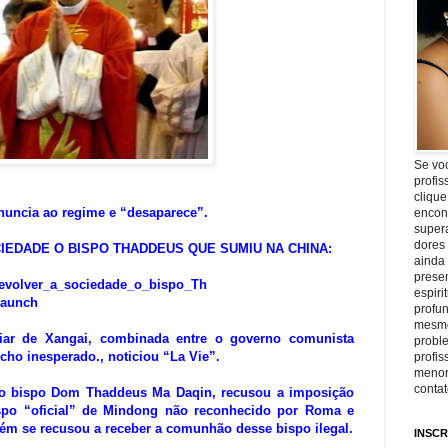
Se vo
profis
clique
nuncia ao regime e “desaparece”.
encon
super
dores
IEDADE O BISPO THADDEUS QUE SUMIU NA CHINA:
ainda
prese
evolver_a_sociedade_o_bispo_Th
espiri
launch
profu
mesmo
iar de Xangai, combinada entre o governo comunista
proble
cho inesperado., noticiou “La Vie”.
profi
menor
conta
vo bispo Dom Thaddeus Ma Daqin, recusou a imposição
po “oficial” de Mindong não reconhecido por Roma e
mbém se recusou a receber a comunhão desse bispo ilegal.
INSCR