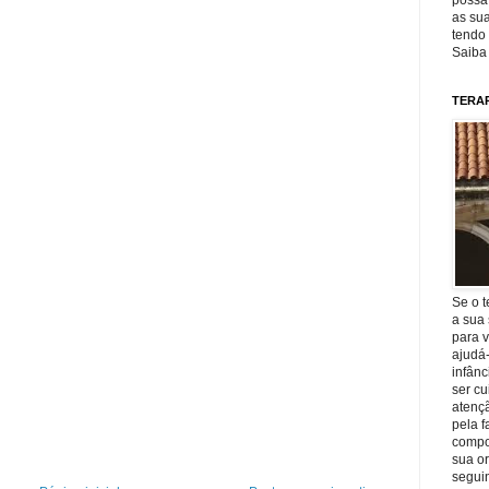
possa 
as sua
tendo 
Saiba
TERA
Se o t
a sua 
para v
ajudá
infânc
ser c
atençã
pela f
compo
sua o
seguin