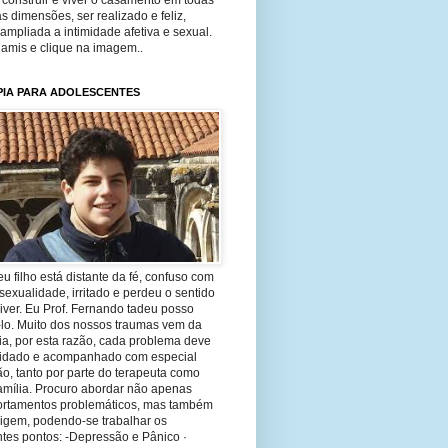
construir e viver o casamento em todas
s dimensões, ser realizado e feliz,
ampliada a intimidade afetiva e sexual.
 amis e clique na imagem..
PIA PARA ADOLESCENTES
eu filho está distante da fé, confuso com
sexualidade, irritado e perdeu o sentido
iver. Eu Prof. Fernando tadeu posso
-lo. Muito dos nossos traumas vem da
ia, por esta razão, cada problema deve
uidado e acompanhado com especial
o, tanto por parte do terapeuta como
amília. Procuro abordar não apenas
rtamentos problemáticos, mas também
rigem, podendo-se trabalhar os
tes pontos: -Depressão e Pânico ·