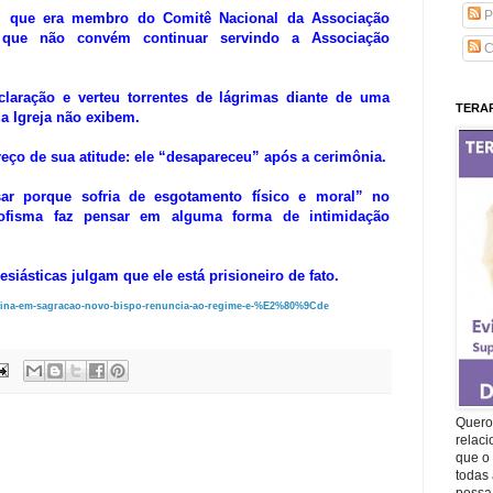
P
 que era membro do Comitê Nacional da Associação
to que não convém continuar servindo a Associação
C
laração e verteu torrentes de lágrimas diante de uma
TERAP
a Igreja não exibem.
reço de sua atitude: ele “desapareceu” após a cerimônia.
ar porque sofria de esgotamento físico e moral” no
ofisma faz pensar em alguma forma de intimidação
iásticas julgam que ele está prisioneiro de fato.
ina-em-sagracao-novo-bispo-re
nuncia-ao-regime-e-%E2%80%9Cde
Quero 
relac
que o 
todas 