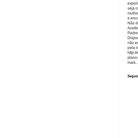
exper
seja 
mulhe
e enco
Não de
Aceite
Padre
Dispon
não e
pela i
http:/
plano
mais..
Segui