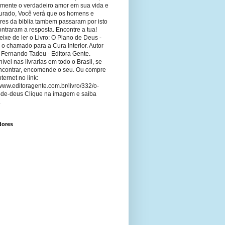
imente o verdadeiro amor em sua vida e
curado, Você verá que os homens e
res da biblia tambem passaram por isto
ntraram a resposta. Encontre a tua!
ixe de ler o Livro: O Plano de Deus -
 o chamado para a Cura Interior. Autor
 Fernando Tadeu - Editora Gente.
ível nas livrarias em todo o Brasil, se
ncontrar, encomende o seu. Ou compre
nternet no link:
/www.editoragente.com.br/livro/332/o-
-de-deus Clique na imagem e saiba
.
dores