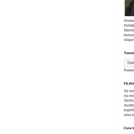
Ansie
Invis
Abord
buscar
cliqu
Transl
Power
FILHO
Se voc
na es
Senho
recebe
espiri
uma m
Cura I