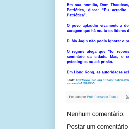
Em sua homilia, Dom Thaddeus,
Patriótica, disse: “Eu acredi
Patriótica”.
O povo aplaudiu vivamente a dec
coragem que há muito os líderes d
D. Ma Jaqin não podia ignorar o p
O regime alega que “foi repous
seminário da cidade. Mas, o s
psicológica ou até prisão.
Em Hong Kong, as autoridades ecles
Fonte:
http://www.ipco.org.br/home/
noticias/
ch
saparece%E2%80%9D
Postado por
Prof. Fernando Tadeu
Nenhum comentário:
Postar um comentário