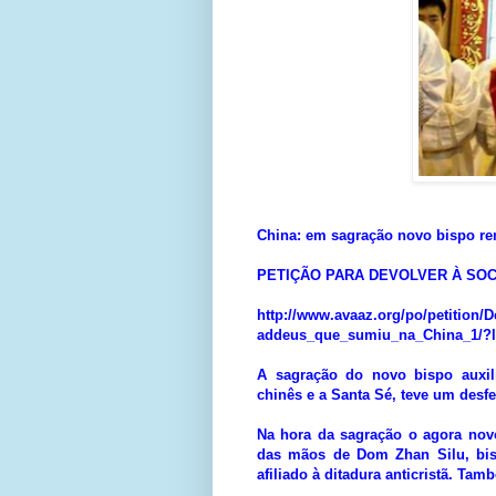
China: em sagração novo bispo re
PETIÇÃO PARA DEVOLVER À SOC
http://www.avaaz.org/po/
petition/
D
addeus_que_sumiu_na_China_1/
?
A sagração do novo bispo auxil
chinês e a Santa Sé, teve um desfe
Na hora da sagração o agora no
das mãos de Dom Zhan Silu, bis
afiliado à ditadura anticristã. Ta