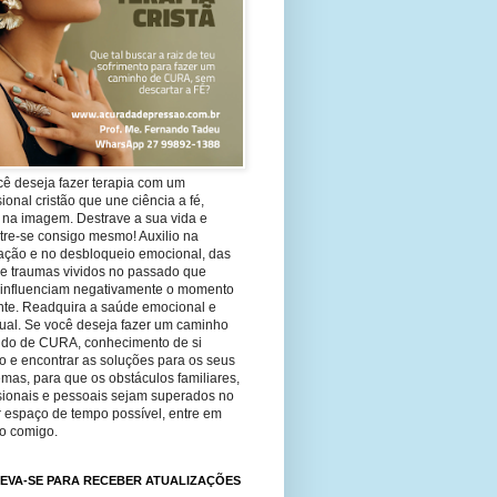
cê deseja fazer terapia com um
sional cristão que une ciência a fé,
 na imagem. Destrave a sua vida e
tre-se consigo mesmo! Auxilio na
ação e no desbloqueio emocional, das
 e traumas vividos no passado que
 influenciam negativamente o momento
nte. Readquira a saúde emocional e
tual. Se você deseja fazer um caminho
ndo de CURA, conhecimento de si
 e encontrar as soluções para os seus
mas, para que os obstáculos familiares,
ssionais e pessoais sejam superados no
 espaço de tempo possível, entre em
to comigo.
EVA-SE PARA RECEBER ATUALIZAÇÕES