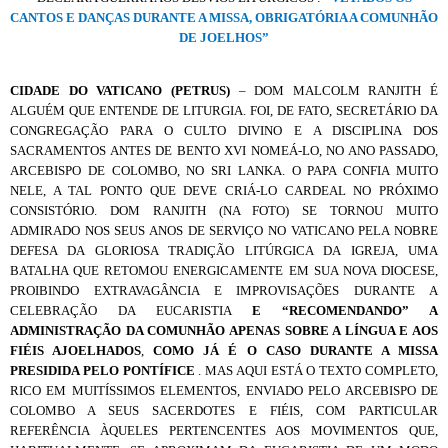
CANTOS E DANÇAS DURANTE A MISSA, OBRIGATÓRIA A COMUNHÃO
DE JOELHOS”
CIDADE DO VATICANO (PETRUS)
– DOM MALCOLM RANJITH É
ALGUÉM QUE ENTENDE DE LITURGIA. FOI, DE FATO, SECRETÁRIO DA
CONGREGAÇÃO PARA O CULTO DIVINO E A DISCIPLINA DOS
SACRAMENTOS ANTES DE BENTO XVI NOMEÁ-LO, NO ANO PASSADO,
ARCEBISPO DE COLOMBO, NO SRI LANKA. O PAPA CONFIA MUITO
NELE, A TAL PONTO QUE DEVE CRIÁ-LO CARDEAL NO PRÓXIMO
CONSISTÓRIO. DOM RANJITH (NA FOTO) SE TORNOU MUITO
ADMIRADO NOS SEUS ANOS DE SERVIÇO NO VATICANO PELA NOBRE
DEFESA DA GLORIOSA TRADIÇÃO LITÚRGICA DA IGREJA, UMA
BATALHA QUE RETOMOU ENERGICAMENTE EM SUA NOVA DIOCESE,
PROIBINDO EXTRAVAGÂNCIA E IMPROVISAÇÕES DURANTE A
CELEBRAÇÃO DA EUCARISTIA
E “RECOMENDANDO” A
ADMINISTRAÇÃO DA COMUNHÃO APENAS SOBRE A LÍNGUA E AOS
FIÉIS AJOELHADOS
,
COMO JÁ É O CASO DURANTE A MISSA
PRESIDIDA PELO PONTÍFICE
. MAS AQUI ESTÁ O TEXTO COMPLETO,
RICO EM MUITÍSSIMOS ELEMENTOS, ENVIADO PELO ARCEBISPO DE
COLOMBO A SEUS SACERDOTES E FIÉIS, COM PARTICULAR
REFERÊNCIA ÀQUELES PERTENCENTES AOS MOVIMENTOS QUE,