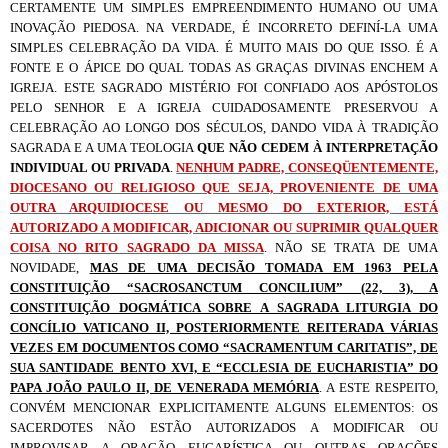
CERTAMENTE UM SIMPLES EMPREENDIMENTO HUMANO OU UMA
INOVAÇÃO PIEDOSA. NA VERDADE, É INCORRETO DEFINÍ-LA UMA
SIMPLES CELEBRAÇÃO DA VIDA. É MUITO MAIS DO QUE ISSO. É A
FONTE E O ÁPICE DO QUAL TODAS AS GRAÇAS DIVINAS ENCHEM A
IGREJA. ESTE SAGRADO MISTÉRIO FOI CONFIADO AOS APÓSTOLOS
PELO SENHOR E A IGREJA CUIDADOSAMENTE PRESERVOU A
CELEBRAÇÃO AO LONGO DOS SÉCULOS, DANDO VIDA À TRADIÇÃO
SAGRADA E A UMA TEOLOGIA
QUE NÃO CEDEM À INTERPRETAÇÃO
INDIVIDUAL OU PRIVADA
.
NENHUM PADRE, CONSEQÜENTEMENTE,
DIOCESANO OU RELIGIOSO QUE SEJA, PROVENIENTE DE UMA
OUTRA ARQUIDIOCESE OU MESMO DO EXTERIOR, ESTÁ
AUTORIZADO A MODIFICAR, ADICIONAR OU SUPRIMIR QUALQUER
COISA NO RITO SAGRADO DA MISSA
. NÃO SE TRATA DE UMA
NOVIDADE,
MAS DE UMA DECISÃO TOMADA EM 1963 PELA
CONSTITUIÇÃO “SACROSANCTUM CONCILIUM” (22, 3), A
CONSTITUIÇÃO DOGMÁTICA SOBRE A SAGRADA LITURGIA DO
CONCÍLIO VATICANO II, POSTERIORMENTE REITERADA VÁRIAS
VEZES EM DOCUMENTOS COMO “SACRAMENTUM CARITATIS”, DE
SUA SANTIDADE BENTO XVI, E “ECCLESIA DE EUCHARISTIA” DO
PAPA JOÃO PAULO II, DE VENERADA MEMÓRIA
. A ESTE RESPEITO,
CONVÉM MENCIONAR EXPLICITAMENTE ALGUNS ELEMENTOS: OS
SACERDOTES NÃO ESTÃO AUTORIZADOS A MODIFICAR OU
IMPROVISAR A ORAÇÃO EUCARÍSTICA OU OUTRAS ORAÇÕES