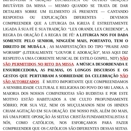
IMUTÁVEIS DA MISSA — MESMO QUANDO SE TRATA DE DAR
DETALHES SOBRE UM ELEMENTO JÁ PRESENTE — CANTANDO
RESPOSTAS OU EXPLICAÇÕES DIFERENTES . DEVEMOS
COMPREENDER QUE A LITURGIA DA IGREJA É ESTREITAMENTE
LIGADA À SUA FÉ E SUA TRADIÇÃO: “LEX ORANDI, LEX CREDENDI”, A
REGRA DA ORAÇÃO É A REGRA DE FÉ!
A LITURGIA NOS FOI DADA
SOMENTE PELO SENHOR, NINGUÉM MAIS, PORTANTO, TEM O
DIREITO DE MUDÁ-LA
; AS MANIFESTAÇÕES DO TIPO “PRAISE AND
WORSHIP” (LITERALMENTE “LOUVOR E ADORAÇÃO”, MAS AQUI DIZ
RESPEITO A UMA CORRENTE MUSICAL DE ESTILO GOSPEL, NDT)
NÃO
SÃO PERMITIDOS NO RITO DA MISSA
.
A MÚSICA DESORDENADA E
ENSURDECEDORA, AS PALMAS, OS LONGOS DISCURSOS E OS
GESTOS QUE PERTURBAM A SOBRIEDADE DA CELEBRAÇÃO
NÃO
SÃO AUTORIZADOS
. É MUITO IMPORTANTE QUE COMPREENDAMOS
A SENSIBILIDADE CULTURAL E RELIGIOSA DO POVO DO SRI LANKA. A
MAIORIA DOS NOSSOS COMPATRIOTAS SÃO BUDISTAS E POR ESTE
MOTIVO ESTÃO HABITUADOS A UM CULTO PROFUNDAMENTE
SÓBRIO; POR SUA VEZ, NEM OS MUÇULMANOS NEM OS HINDUS
CRIAM AGITAÇÃO EM SUA ORAÇÃO. EM NOSSO PAÍS, ALÉM DO MAIS,
HÁ UMA FORTE OPOSIÇÃO ÀS SEITAS CRISTÃS FUNDAMENTALISTAS E
NÓS, COMO CATÓLICOS, NOS ESFORÇAMOS PARA FAZER
COMPREENDER QUE OS CATÓLICOS SÃO DIFERENTES DESSAS SEITAS.