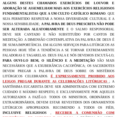
ALGUNS DESTES CHAMADOS EXERCÍCIOS DE LOUVOR E
ADORAÇÃO SE ASSEMELHAM MAIS AOS EXERCÍCIOS RELIGIOSOS
FUNDAMENTALISTAS QUE A UM CULTO CATÓLICO ROMANO
. QUE
SEJA PERMITIDO RESPEITAR A NOSSA DIVERSIDADE CULTURAL E A
NOSSA SENSIBILIDADE;
A PALAVRA DE DEUS PRESCRITA NÃO PODE
SER ALTERADA ALEATORIAMENTE
E O SALMO RESPONSORIAL
DEVE SER CANTADO E NÃO SUBSTITUÍDO POR CANTOS DE
MEDITAÇÃO. A DIMENSÃO CONTEMPLATIVA DA PALAVRA DE DEUS É
DE SUMA IMPORTÂNCIA. EM ALGUNS SERVIÇOS PARA-LITÚRGICOS AS
PESSOAS HOJE TÊM A TENDÊNCIA A SE TORNAR EXTREMAMENTE
FALADORAS E TAGARELAS. DEUS FALA E NÓS DEVEMOS ESCUTÁ-LO;
PARA OUVI-LO BEM, O SILÊNCIO E A MEDITAÇÃO
SÃO MAIS
NECESSÁRIOS QUE A EXUBERÂNCIA CACOFÔNICA; OS SACERDOTES
DEVEM PREGAR A PALAVRA DE DEUS SOBRE OS MISTÉRIOS
LITÚRGICOS CELEBRADOS.
É EXPRESSAMENTE PROIBIDO AOS
LEIGOS PREGAR DURANTE AS CELEBRAÇÕES LITÚRGICAS
; A
SANTÍSSIMA EUCARISTIA DEVE SER ADMINISTRADA COM EXTREMO
CUIDADO E MÁXIMO RESPEITO, E EXCLUSIVAMENTE POR AQUELES
AUTORIZADOS A FAZÊ-LO. TODOS OS MINISTROS, ORDINÁRIOS E
EXTRAORDINÁRIOS, DEVEM ESTAR REVESTIDOS DOS ORNAMENTOS
LITÚRGICOS APROPRIADOS. RECOMENDO A TODOS OS FIÉIS,
INCLUSIVE RELIGIOSOS
,
RECEBER A COMUNHÃO COM