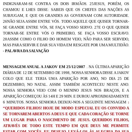
INDIGNARAM-SE CONTRA OS DOIS IRMÃOS. 25JESUS, PORÉM, OS
CHAMOU E LHES DISSE: SABEIS QUE OS CHEFES DAS NAÇÕES AS
SUBJUGAM, E QUE OS GRANDES AS GOVERNAM COM AUTORIDADE.
26NÃO SEJA ASSIM ENTRE VÓS. TODO AQUELE QUE QUISER TORNAR-
SE GRANDE ENTRE VÓS, SE FAÇA VOSSO SERVO. 27E O QUE QUISER
TORNAR-SE ENTRE VÓS O PRIMEIRO, SE FAÇA VOSSO ESCRAVO.
28ASSIM COMO O FILHO DO HOMEM VEIO, NÃO PARA SER SERVIDO,
MAS PARA SERVIR E DAR SUA VIDA EM RESGATE POR UMA MULTIDÃO.
-
PALAVRA DA SALVAÇÃO
MENSAGEM ANUAL A JAKOV EM 25/12/2007
. NA ÚLTIMA APARIÇÃO
DIÁRIA DE 12 DE SETEMBRO DE 1998, NOSSA SENHORA DISSE A JAKOV
COLO QUE ELE TERIA UMA APARIÇÃO POR ANO, NO DIA 25 DE
DEZEMBRO, NO NATAL. ASSIM TAMBÉM ACONTECEU NESTE ANO.
NOSSA SENHORA VEIO COM O MENINO JESUS NOS BRAÇOS, E A
APARIÇÃO COMEÇOU ÀS 14H E 29 MIN. E DUROU APROXIMADAMENTE
6 MINUTOS. NOSSA SENHORA DEIXOU-NOS A SEGUINTE MENSAGEM
:
“QUERIDOS FILHOS! HOJE DE MODO ESPECIAL EU OS CONVIDO A
SE TORNAREM ABERTOS A DEUS E QUE CADA CORAÇÃO SE TORNE
UM LUGAR PARA O NASCIMENTO DE JESUS. QUERIDOS FILHOS,
ATRAVÉS DE TODO ESTE TEMPO EM QUE DEUS ME PERMITE
ESTAR COM VOCÊS, EU DESEJO LEVÁ-LOS ÀS ALEGRIA DA SUA