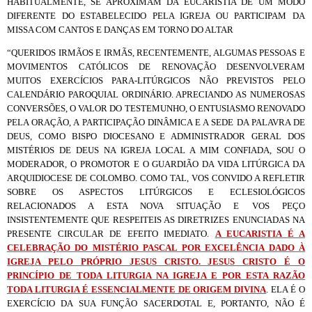
HABITUALMENTE, SE APROXIMAM DA EUCARISTIA DE UM MODO
DIFERENTE DO ESTABELECIDO PELA IGREJA OU PARTICIPAM DA
MISSA COM CANTOS E DANÇAS EM TORNO DO ALTAR
“QUERIDOS IRMÃOS E IRMÃS, RECENTEMENTE, ALGUMAS PESSOAS E
MOVIMENTOS CATÓLICOS DE RENOVAÇÃO DESENVOLVERAM
MUITOS EXERCÍCIOS PARA-LITÚRGICOS NÃO PREVISTOS PELO
CALENDÁRIO PAROQUIAL ORDINÁRIO. APRECIANDO AS NUMEROSAS
CONVERSÕES, O VALOR DO TESTEMUNHO, O ENTUSIASMO RENOVADO
PELA ORAÇÃO, A PARTICIPAÇÃO DINÂMICA E A SEDE DA PALAVRA DE
DEUS, COMO BISPO DIOCESANO E ADMINISTRADOR GERAL DOS
MISTÉRIOS DE DEUS NA IGREJA LOCAL A MIM CONFIADA, SOU O
MODERADOR, O PROMOTOR E O GUARDIÃO DA VIDA LITÚRGICA DA
ARQUIDIOCESE DE COLOMBO. COMO TAL, VOS CONVIDO A REFLETIR
SOBRE OS ASPECTOS LITÚRGICOS E ECLESIOLÓGICOS
RELACIONADOS A ESTA NOVA SITUAÇÃO E VOS PEÇO
INSISTENTEMENTE QUE RESPEITEIS AS DIRETRIZES ENUNCIADAS NA
PRESENTE CIRCULAR DE EFEITO IMEDIATO.
A EUCARISTIA É A
CELEBRAÇÃO DO MISTÉRIO PASCAL POR EXCELÊNCIA DADO À
IGREJA PELO PRÓPRIO JESUS CRISTO. JESUS CRISTO É O
PRINCÍPIO DE TODA LITURGIA NA IGREJA E POR ESTA RAZÃO
TODA LITURGIA É ESSENCIALMENTE DE ORIGEM DIVINA
. ELA É O
EXERCÍCIO DA SUA FUNÇÃO SACERDOTAL E, PORTANTO, NÃO É