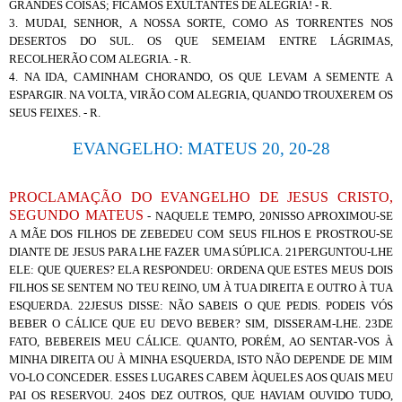
GRANDES COISAS; FICAMOS EXULTANTES DE ALEGRIA! - R.
3. MUDAI, SENHOR, A NOSSA SORTE, COMO AS TORRENTES NOS
DESERTOS DO SUL. OS QUE SEMEIAM ENTRE LÁGRIMAS,
RECOLHERÃO COM ALEGRIA. - R.
4. NA IDA, CAMINHAM CHORANDO, OS QUE LEVAM A SEMENTE A
ESPARGIR. NA VOLTA, VIRÃO COM ALEGRIA, QUANDO TROUXEREM OS
SEUS FEIXES. - R.
EVANGELHO: MATEUS 20, 20-28
PROCLAMAÇÃO DO EVANGELHO DE JESUS CRISTO,
SEGUNDO MATEUS
- NAQUELE TEMPO, 20NISSO APROXIMOU-SE
A MÃE DOS FILHOS DE ZEBEDEU COM SEUS FILHOS E PROSTROU-SE
DIANTE DE JESUS PARA LHE FAZER UMA SÚPLICA. 21PERGUNTOU-LHE
ELE: QUE QUERES? ELA RESPONDEU: ORDENA QUE ESTES MEUS DOIS
FILHOS SE SENTEM NO TEU REINO, UM À TUA DIREITA E OUTRO À TUA
ESQUERDA. 22JESUS DISSE: NÃO SABEIS O QUE PEDIS. PODEIS VÓS
BEBER O CÁLICE QUE EU DEVO BEBER? SIM, DISSERAM-LHE. 23DE
FATO, BEBEREIS MEU CÁLICE. QUANTO, PORÉM, AO SENTAR-VOS À
MINHA DIREITA OU À MINHA ESQUERDA, ISTO NÃO DEPENDE DE MIM
VO-LO CONCEDER. ESSES LUGARES CABEM ÀQUELES AOS QUAIS MEU
PAI OS RESERVOU. 24OS DEZ OUTROS, QUE HAVIAM OUVIDO TUDO,