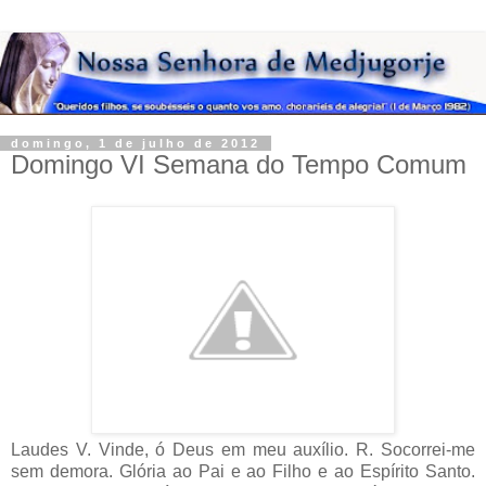
domingo, 1 de julho de 2012
Domingo VI Semana do Tempo Comum
Laudes V. Vinde, ó Deus em meu auxílio. R. Socorrei-me sem demora. Glória ao Pai e ao Filho e ao Espírito Santo. Como era no princípio, agora e sempre. Amém. Aleluia. . Hino Eis que da noite já foge a sombra e a luz da aurora refulge, ardente. Nós, reunidos, a Deus oremos e invoquemos o Onipotente. Deus, compassivo, nos salve a todos e nos afaste de todo o mal. O Pai bondoso, por sua graça, nos dê o reino celestial. Assim nos ouça o Deus Uno e Trino, Pai, Filho e Espírito Consolador. Por toda a terra vibram acordes dum canto novo em seu louvor. Salmodia Ant. 1 Bendito o que vem em nome do Senhor! Aleluia. Salmo 117(118) ouvir: Canto de alegria e salvação Ele é a pedra que vós, os construtores, desprezastes, e que se tornou a pedra angular (At 4,11). –1 Dai graças ao Senhor, porque ele é bom! * 'Eterna é a sua misericórdia!' –2 A casa de Israel agora o diga: * 'Eterna é a sua misericórdia!' –3 A casa de Aarão agora o diga: * 'Eterna é a sua misericórdia!' –4 Os que temem o Senhor agora o digam: * 'Eterna é a sua misericórdia!' –5 Na minha angústia eu clamei pelo Senhor, * e o Senhor me atendeu e libertou! –6 O Senhor está comigo, nada temo; * o que pode contra mim um ser humano? –7 O Senhor está comigo, é o meu auxílio, * hei de ver meus inimigos humilhados. –8 'É melhor buscar refúgio no Senhor, * do que pôr no ser humano a esperança; –9 é melhor buscar refúgio no Senhor, * do que contar com os poderosos deste mundo!' –10 Povos pagãos me rodearam todos eles, * mas em nome do Senhor os derrotei; –11 de todo lado todos eles me cercaram, * mas em nome do Senhor os derrotei; – =12 como um enxame de abelhas me atacaram, † como um fogo de espinhos me queimaram, * mas em nome do Senhor os derrotei. –13 Empurraram-me, tentando derrubar-me, * mas veio o Senhor em meu socorro. –14 O Senhor é minha força e o meu canto, * e tornou-se para mim o Salvador. –15 'Clamores de alegria e de vitória* ressoem pelas tendas dos fiéis. =16 A mão direita do Senhor fez maravilhas, † a mão direita do Senhor me levantou, * a mão direita do Senhor fez maravilhas!' –17 Não morrerei, mas, ao contrário, viverei * para cantar as grandes obras do Senhor! –18 O Senhor severamente me provou, * mas não me abandonou às mãos da morte. –19 Abri-me vós, abri-me as portas da justiça; * quero entrar para dar graças ao Senhor! –20 'Sim, esta é a porta do Senhor, * por ela só os justos entrarão!' –21 Dou-vos graças, ó Senhor, porque me ouvistes * e vos tornastes para mim o Salvador! –22 'A pedra que os pedreiros rejeitaram, * tornou-se agora a pedra angular. –23 Pelo Senhor é que foi feito tudo isso: * Que maravilhas ele fez a nossos olhos! –24 Este é o dia que o Senhor fez para nós, * alegremo-nos e nele exultemos! –25 Ó Senhor, dai-nos a vossa salvação, * ó Senhor, dai-nos também prosperidade!' –26 Bendito seja, em nome do Senhor, * aquele que em seus átrios vai entrando! – Desta casa do Senhor vos bendizemos. * 27 Que o Senhor e nosso Deus nos ilumine! – Empunhai ramos nas mãos, formai cortejo, * aproximai-vos do altar, até bem perto! –28 Vós sois meu Deus, eu vos bendigo e agradeço! * Vós sois meu Deus, eu vos exalto com louvores! –29 Dai graças ao Senhor, porque ele é bom! * 'Eterna é a sua misericórdia!' – Glória ao Pai e ao Filho e ao Espírito Santo. * Como era no princípio, agora e sempre. Amém. Aleluia. Ant. Bendito o que vem em nome do Senhor! Aleluia. Ant. 2 Cantemos um hino ao Senhor, aleluia. Cântico Dn 3,52-57 Louvor das criaturas ao Senhor O Criador é bendito para sempre (Rm 1,25). –52 Sede bendito, Senhor Deus de nossos pais. * A vós louvor, honra e glória eternamente! – Sede bendito, nome santo e glorioso. * A vós louvor, honra e glória eternamente! –53 No templo santo onde refulge a vossa glória. * A vós louvor, honra e glória eternamente! –54 E em vosso trono de poder vitorioso. * A vós louvor, honra e glória eternamente! –55 Sede bendito, que sondais as profundezas. * A vós louvor, honra e glória eternamente! – E superior aos querubins vos assentais. * A vós louvor, honra e glória eternamente! –56 Sede bendito no celeste firmamento. * A vós louvor, honra e glória eternamente! –57 Obras todas do Senhor, glorificai-o. * A Ele louvor, honra e glória eternamente! – Glória ao Pai e ao Filho e ao Espírito Santo. * Como era no princípio, agora e sempre. Amém. Aleluia. Ant. Cantemos um hino ao Senhor, aleluia. Ant. 3 Louvai o Senhor Deus por seus feitos grandiosos. Aleluia. Salmo 150 ouvir: Louvai o Senhor Salmodiai com o espírito e salmodiai com a mente, isto é: glorificai a Deus com a alma e com o corpo (Hesíquio). –1 Louvai o Senhor Deus no santuário, * louvai-o no alto céu de seu poder! –2 Louvai-o por seus feitos grandiosos, * louvai-o em sua grandeza majestosa! –3 Louvai-o com o toque da trombeta, * louvai-o com a harpa e com a cítara! –4 Louvai-o com a dança e o tambor, * louvai-o com as cordas e as flautas! –5 Louvai-o com os címbalos sonoros, * louvai-o com os címbalos de júbilo! – Louve a Deus tudo o que vive e que respira, * tudo cante os louvores do Senhor! – Glória ao Pai e ao Filho e ao Espírito Santo. * Como era no princípio, agora e sempre. Amém. Aleluia. Ant. Louvai o Senhor Deus por seus feitos grandiosos. Aleluia. Leitura breve Ez 36,25-27 Derramarei sobre vós uma água pura, e sereis purificados. Eu vos purificarei de todas as impurezas e de todos os ídolos. Eu vos darei um coração novo e porei um espírito novo dentro de vós. Arrancarei do vosso corpo o coração de pedra e vos darei um coração de carne; porei o meu espírito dentro de vós e farei com que sigais a minha lei e cuideis de observar os meus mandamentos. Responsório breve R. Nós vos louvamos, dando graças, ó Senhor, * Dando graças, invocamos vosso nome. R. Nós vos louvamos. V. E publicamos os prodígios que fizestes. * Dando graças. Glória ao Pai. R. Nós vos louvamos. CÂNTICO EVANGÉLICO(BENEDICTUS) Lc 1,68-79 Ant. Quando um homem forte e armado monta guarda à sua casa, todos seus bens ficam seguros. O Messias e seu Precursor –68 Bendito seja o Senhor Deus de Israel, * porque a seu povo visitou e libertou; –69 e fez surgir um poderoso Salvador * na casa de Davi, seu servidor, –70 como falara pela boca de seus santos, * os profetas desde os tempos mais antigos, –71 para salvar-nos do poder dos inimigos * e da mão de todos quantos nos odeiam. –72 Assim mostrou misericórdia a nossos pais, * recordando a sua santa Aliança –73 e o juramento a Abraão, o nosso pai, * de conceder-nos 74 que, libertos do inimigo, = a ele nós sirvamos sem temor † 75 em santidade e em justiça diante dele, * enquanto perdurarem nossos dias. =76 Serás profeta do Altíssimo, ó menino, † pois irás andando à frente do Senhor * para aplainar e preparar os seus caminhos, –77 anunciando ao seu povo a salvação, * que está na remissão de seus pecados; –78 pela bondade e compaixão de nosso Deus, * que sobre nós fará brilhar o Sol nascente, –79 para iluminar a quantos jazem entre as trevas * = e na sombra da morte estão sentados e para dirigir os nossos passos, * guiando-os no caminho da paz. – Glória ao Pai e ao Filho e ao Espírito Santo. * Como era no princípio, agora e sempre. Amém. Ant. Quando um homem forte e armado monta guarda à sua casa, todos seus bens ficam seguros. Preces Demos graças a nosso Salvador, que veio a este mundo para ser Deus-conosco; e o aclamemos, dizendo: R. Cristo, rei da glória, sede nossa luz e alegria! Senhor Jesus Cristo, luz que vem do alto e primícias da ressurreição futura, – dai-nos a graça de vos seguirmos, para que, livres das sombras da morte, caminhemos sempre na luz da vida. R. Mostrai-nos vossa bondade, refletida em todas as criaturas, – para contemplarmos em todas elas a vossa glória.R. Não permitais, Senhor, que hoje sejamos vencidos pelo mal, – mas tornai-nos vencedores do mal pelo bem.R. Vós, que no Jordão fostes batizado por João Batista e ungido pelo Espírito Santo, – santificai todas as nossas ações deste dia com a graça do mesmo Espírito.R. (intenções livres) Pai nosso. Oração Ó Deus, que prometestes permanecer nos corações sinceros e retos, dai-nos, por vossa graça, viver de tal modo, que possais habitar em nós. Por nosso Senhor Jesus Cristo, vosso Filho, na unidade do Espírito Santo. Conclusão da Hora O Senhor nos abençoe, nos livre de todo o mal e nos conduza à vida eterna. Amém. Hora Média introdução ouvir: V. Vinde, ó Deus em meu auxílio. R. Socorrei-me sem demora. Glória ao Pai e ao Filho e ao Espírito Santo. Como era no princípio, agora e sempre. Amém. Aleluia. Hino Cumprindo o ciclo tríplice das horas, louvemos ao Senhor de coração, cantando em nossos salmos a grandeza de Deus, que é Uno e Trino em perfeição. A exemplo de São Pedro, nosso mestre, guardando do Deus vivo e verdadeiro, em almas redimidas, o mistério, sinal de salvação ao mundo inteiro, também salmodiamos no espírito, unidos aos apóstolos do Senhor, e assim serão firmados nossos passos na força de Jesus, o Salvador. Louvor ao Pai, autor de toda a vida, e ao Filho, Verbo Eterno, Sumo Bem, unidos pelo amor do Santo Espírito, Deus vivo pelos séculos. Amém. Salmodia -- para salmodia complementar clique aqui-- Ant. 1 Pelos prados e campinas verdejantes, o Senhor me conduz a descansar. Aleluia. Salmo 22(23) ouvir: O Bom Pastor O Cordeiro será o seu pastor e os conduzirá às fontes da água da vida (Ap 7,17). –1 O Senhor é o pastor que me conduz; * não me falta coisa alguma. –2 Pelos prados e campinas verdejantes * ele me leva a descansar. – Para as águas repousantes me encaminha, * 3 e restaura as minhas forças. – Ele me guia no caminho mais seguro, * pela honra do seu nome. –4 Mesmo que eu passe pelo vale tenebroso, * nenhum mal eu temerei; – estais comigo com bastão e com cajado; * eles me d