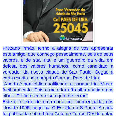
Prezado irmão, tenho a alegria de vos apresentar
este amigo, que conheço pessoalmente, seis de seus
valores, e de sua luta, é um guerreiro da vida, em
defesa dos valores humanos, como candidato a
vereador da nossa cidade de Sao Paulo. Segue a
carta escrita pelo próprio Coronel Paes de Lira:
“Aborto é homicídio qualificado, a sangue frio. Mas é
fácil praticá-lo. Pois o matador não olha a vítima nos
olhos. E não escuta o seu grito de terror.”
Este é o texto de uma carta por mim enviada, nos
idos de 1996, ao jornal O Estado de S Paulo. A carta
foi publicada sob o título Grito de Terror. Desde então