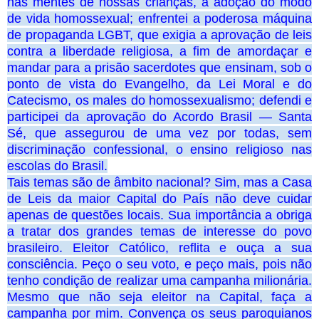
nas mentes de nossas crianças, a adoção do modo
de vida homossexual; enfrentei a poderosa máquina
de propaganda LGBT, que exigia a aprovação de leis
contra a liberdade religiosa, a fim de amordaçar e
mandar para a prisão sacerdotes que ensinam, sob o
ponto de vista do Evangelho, da Lei Moral e do
Catecismo, os males do homossexualismo; defendi e
participei da aprovação do Acordo Brasil ― Santa
Sé, que assegurou de uma vez por todas, sem
discriminação confessional, o ensino religioso nas
escolas do Brasil.
Tais temas são de âmbito nacional? Sim, mas a Casa
de Leis da maior Capital do País não deve cuidar
apenas de questões locais. Sua importância a obriga
a tratar dos grandes temas de interesse do povo
brasileiro. Eleitor Católico, reflita e ouça a sua
consciência. Peço o seu voto, e peço mais, pois não
tenho condição de realizar uma campanha milionária.
Mesmo que não seja eleitor na Capital, faça a
campanha por mim. Convença os seus paroquianos