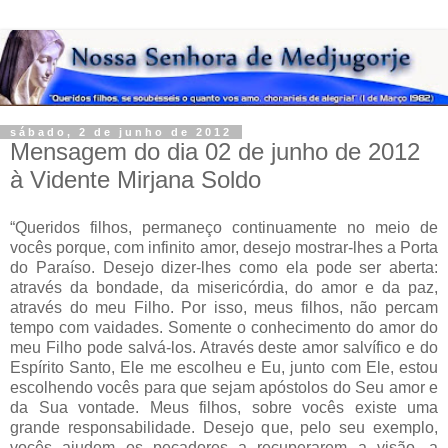
sábado, 2 de junho de 2012
Mensagem do dia 02 de junho de 2012
à Vidente Mirjana Soldo
“Queridos filhos, permaneço continuamente no meio de
vocês porque, com infinito amor, desejo mostrar-lhes a Porta
do Paraíso. Desejo dizer-lhes como ela pode ser aberta:
através da bondade, da misericórdia, do amor e da paz,
através do meu Filho. Por isso, meus filhos, não percam
tempo com vaidades. Somente o conhecimento do amor do
meu Filho pode salvá-los. Através deste amor salvífico e do
Espírito Santo, Ele me escolheu e Eu, junto com Ele, estou
escolhendo vocês para que sejam apóstolos do Seu amor e
da Sua vontade. Meus filhos, sobre vocês existe uma
grande responsabilidade. Desejo que, pelo seu exemplo,
vocês ajudem os pecadores a recuperarem a visão, a