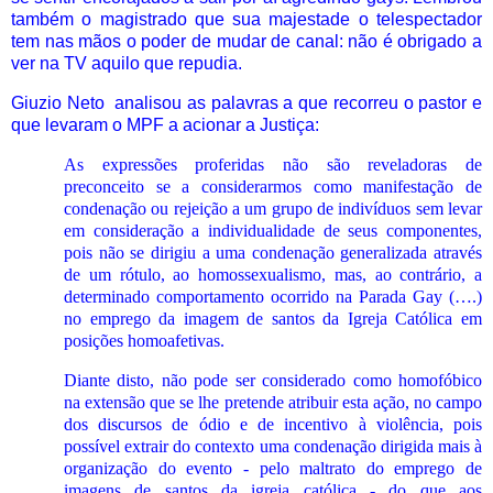
também o magistrado que sua majestade o telespectador
tem nas mãos o poder de mudar de canal: não é obrigado a
ver na TV aquilo que repudia.
Giuzio Neto analisou as palavras a que recorreu o pastor e
que levaram o MPF a acionar a Justiça:
As expressões proferidas não são reveladoras de
preconceito se a considerarmos como manifestação de
condenação ou rejeição a um grupo de indivíduos sem levar
em consideração a individualidade de seus componentes,
pois não se dirigiu a uma condenação generalizada através
de um rótulo, ao homossexualismo, mas, ao contrário, a
determinado comportamento ocorrido na Parada Gay (….)
no emprego da imagem de santos da Igreja Católica em
posições homoafetivas.
Diante disto, não pode ser considerado como homofóbico
na extensão que se lhe pretende atribuir esta ação, no campo
dos discursos de ódio e de incentivo à violência, pois
possível extrair do contexto uma condenação dirigida mais à
organização do evento - pelo maltrato do emprego de
imagens de santos da igreja católica - do que aos