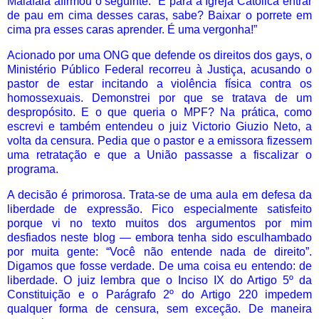
Malafaia afirmou o seguinte: “É para a Igreja Católica entrar
de pau em cima desses caras, sabe? Baixar o porrete em
cima pra esses caras aprender. É uma vergonha!”
Acionado por uma ONG que defende os direitos dos gays, o
Ministério Público Federal recorreu à Justiça, acusando o
pastor de estar incitando a violência física contra os
homossexuais. Demonstrei por que se tratava de um
despropósito. E o que queria o MPF? Na prática, como
escrevi e também entendeu o juiz Victorio Giuzio Neto, a
volta da censura. Pedia que o pastor e a emissora fizessem
uma retratação e que a União passasse a fiscalizar o
programa.
A decisão é primorosa. Trata-se de uma aula em defesa da
liberdade de expressão. Fico especialmente satisfeito
porque vi no texto muitos dos argumentos por mim
desfiados neste blog — embora tenha sido esculhambado
por muita gente: “Você não entende nada de direito”.
Digamos que fosse verdade. De uma coisa eu entendo: de
liberdade. O juiz lembra que o Inciso IX do Artigo 5º da
Constituição e o Parágrafo 2º do Artigo 220 impedem
qualquer forma de censura, sem exceção. De maneira