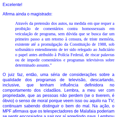
Excelente!
Afirma ainda o magistrado:
Através da pretensão dos autos, na medida em que requer a
proibição de comentários contra homossexuais em
veiculação de programa, sem dúvida que se busca dar um
primeiro passo a um retorno à censura, de triste memória,
existente até a promulgação da Constituição de 1988, sob
sofismático entendimento de ter sido relegado ao Judiciário
o papel antes atribuído à Polícia Federal, de riscar palavras
ou de impedir comentários e programas televisivos sobre
determinado assunto.”
O juiz faz, então, uma séria de considerações sobre a
qualidade dos programas de televisão, descartando,
inclusive, que tenham influência definidora no
comportamento dos cidadãos. Lembra, a meu ver com
propriedade, que as pessoas não perdem (se o tiverem, é
óbvio) o senso de moral porque veem isso ou aquilo na TV;
continuam sabendo distinguir o bem do mal. Na ação, o
MPF afirmava que os telespectadores de Malafaia poderiam
se sentir encorajados a sair por aí agredindo gays. Lembrou