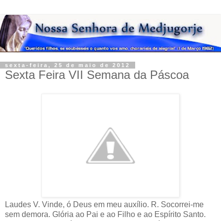
sexta-feira, 25 de maio de 2012
Sexta Feira VII Semana da Páscoa
Laudes V. Vinde, ó Deus em meu auxílio. R. Socorrei-me sem demora. Glória ao Pai e ao Filho e ao Espírito Santo. Como era no princípio, agora e sempre. Amém. Aleluia. Hino Esperado com ânsia por todos, hoje o dia sagrado brilhou em que Cristo, esperança do mundo, Deus e Homem, ao céu se elevou. Triunfou sobre o príncipe do mundo, vencedor num combate gigante, e apresenta a Deus Pai,no seu rosto, toda a glória da carne triunfante. Dos fiéis ele é a esperança, numa nuvem de luz elevado, e de novo abre aos homens o céu que seus pais lhes haviam fechado. Ó imensa alegria de todos, quando o Filho que a Virgem gerou, logo após o flagelo e a cruz, à direita do Pai se assentou. Demos graças a tal defensor que nos salva, que vida nos deu, e consigo no céu faz sentar-se nosso corpo no trono de Deus. Com aqueles que habitam o céu partilhamos tão grande alegria. Cristo a eles se deu para sempre, mas conosco estará cada dia. Cristo, agora elevado às alturas, nossa mente convosco elevai, e, do alto, enviai-nos depressa vosso Espírito, o Espírito do Pai. Salmodia Ant. 1 Do meu pecado todo inteiro, ó Senhor purificai-me! Aleluia. Salmo 50(51) Tende piedade, ó meu Deus! Renovai o vosso espírito e a vossa mentalidade. Revesti o homem novo (Ef 4,23-24). –3 Tende piedade, ó meu Deus, misericórdia! * Na imensidão de vosso amor, purificai-me! –4 Lavai-me todo inteiro do pecado, * e apagai completamente a minha culpa! –5 Eu reconheço toda a minha iniqüidade, * o meu pecado está sempre à minha frente. –6 Foi contra vós, só contra vós, que eu pequei, * e pratiquei o que é mau aos vossos olhos! – Mostrais assim quanto sois justo na sentença, * e quanto é reto o julgamento que fazeis. –7 Vede, Senhor, que eu nasci na iniqüidade * e pecador já minha mãe me concebeu. –8 Mas vós amais os corações que são sinceros, * na intimidade me ensinais sabedoria. –9 Aspergi-me e serei puro do pecado, * e mais branco do que a neve ficarei. –10 Fazei-me ouvir cantos de festa e de alegria, * e exultarão estes meus ossos que esmagastes. –11 Desviai o vosso olhar dos meus pecados * e apagai todas as minhas transgressões! –12 Criai em mim um coração que seja puro, * dai-me de novo um espírito decidido. –13 Ó Senhor, não me afasteis de vossa face, * nem retireis de mim o vosso Santo Espírito! –14 Dai-me de novo a alegria de ser salvo * e confirmai-me com espírito generoso! –15 Ensinarei vosso caminho aos pecadores, * e para vós se voltarão os transviados. –16 Da morte como pena, libertai-me, * e minha língua exaltará vossa justiça! –17 Abri meus lábios, ó Senhor, para cantar, * e minha boca anunciará vosso louvor! – –18 Pois não são de vosso agrado os sacrifícios, * e, se oferto um holocausto, o rejeitais. –19 Meu sacrifício é minha alma penitente, * não desprezeis um coração arrependido! –20 Sede benigno com Sião, por vossa graça, * reconstruí Jerusalém e os seus muros! –21 E aceitareis o verdadeiro sacrifício, * os holocaustos e oblações em vosso altar! – Glória ao Pai e ao Filho e ao Espírito Santo. * Como era no princípio, agora e sempre. Amém. Ant. Do meu pecado todo inteiro, ó Senhor purificai-me! Aleluia. Ant. 2 Jesus tomou nossos pecados sobre si em sua cruz. Aleluia. Cântico Jr 14,17-21 Lamentação em tempo de fome e de guerra O Reino de Deus está próximo. Convertei-vos e crede no Evangelho! (Mc 1,15). –17 Os meus olhos, noite e dia, * chorem lágrimas sem fim; = pois sofreu um golpe horrível, † foi ferida gravemente * a virgem filha do meu povo! –18 Se eu saio para os campos, * eis os mortos à espada; – se eu entro na cidade, * eis as vítimas da fome! = Até o profeta e o sacerdote † perambulam pela terra * sem saber o que se passa. –19 Rejeitastes, por acaso, * a Judá inteiramente? – Por acaso a vossa alma * desgostou-se de Sião? – Por que feristes vosso povo * de um mal que não tem cura? – Esperávamos a paz, * e não chegou nada de bom; – e o tempo de reerguer-nos, * mas só vemos o terror! =20 Conhecemos nossas culpas † e as de nossos ancestrais, * pois pecamos contra vós! – Por amor de vosso nome, * ó Senhor, não nos deixeis! –21 Não deixeis que se profane * vosso trono glorioso! – Recordai-vos, ó Senhor! * Não rompais vossa Aliança! – Glória ao Pai e ao Filho e ao Espírito Santo. * Como era no princípio, agora e sempre. Amém. Ant. Jesus tomou nossos pecados sobre si em sua cruz. Aleluia. Ant. 3 Ide a ele cantando jubilosos, aleluia. Salmo 99(100) A alegria dos que entram no templo O Senhor ordena aos que foram salvos que cantem o hino de vitória (Sto. Atanásio). =2 Aclamai o Senhor, ó terra inteira, † servi ao Senhor com alegria, * ide a ele cantando jubilosos! =3 Sabei que o Senhor, só ele, é Deus, † Ele mesmo nos fez, e somos seus, * nós somos seu povo e seu rebanho. – =4 Entrai por suas portas dando graças, † e em seus átrios com hinos de louvor; * dai-lhe graças, seu nome bendizei! =5 Sim, é bom o Senhor e nosso Deus, † sua bondade perdura para sempre, * seu amor é fiel eternamente! – Glória ao Pai e ao Filho e ao Espírito Santo. * Como era no princípio, agora e sempre. Amém. Ant. Ide a ele cantando jubilosos, aleluia. Leitura breve At 5,30-32 O Deus de nossos pais ressuscitou Jesus, a quem vós matastes, pregando-o numa cruz. Deus, por seu poder, o exaltou, tornando-o Guia Supremo e Salvador, para dar ao povo de Israel a conversão e o perdão dos seus pecados. E disso somos testemunhas, nós e o Espírito Santo, que Deus concedeu àqueles que lhe obedecem. Responsório breve R. O Senhor ressurgiu do sepulcro.* Aleluia, aleluia. R. O Senhor. V. Foi suspenso por nós numa cruz.* Aleluia, aleluia. Glória ao Pai. R. O Senhor. CÂNTICO EVANGÉLICO(BENEDICTUS) Lc 1,68-79 Ant. Cristo Jesus, que estava morto e depois ressuscitou, agora vive eternamente à direita de Deus Pai, onde é nosso Intercessor. Aleluia. O Messias e seu Precursor –68 Bendito seja o Senhor Deus de Israel, * que a seu povo visitou e libertou; –69 e fez surgir um poderoso Salvador * na casa de Davi, seu servidor, –70 como falara pela boca de seus santos, * os profetas desde os tempos mais antigos, –71 para salvar-nos do poder dos inimigos * e da mão de todos quantos nos odeiam. –72 Assim mostrou misericórdia a nossos pais, * recordando a sua santa Aliança –73 e o juramento a Abraão, o nosso pai, * de conceder-nos 74 que, libertos do inimigo, = a ele nós sirvamos sem temor † 75 em santidade e em justiça diante dele, * enquanto perdurarem nossos dias. =76 Serás profeta do Altíssimo, ó menino, † pois irás andando à frente do Senhor * para aplainar e preparar os seus caminhos, –77 anunciando ao seu povo a salvação, * que está na remissão de seus pecados; –78 pelo amor do coração de nosso Deus, * Sol nascente que nos veio visitar –79 lá do alto como luz resplandecente * a iluminar a quantos jazem entre as trevas = e na sombra da morte estão sentados † e para dirigir os nossos passos, * guiando-nos no caminho da paz. – Glória ao Pai e ao Filho e ao Espírito Santo. * Como era no princípio, agora e sempre. Amém. Ant. Cristo Jesus, que estava morto e depois ressuscitou, agora vive eternamente à direita de Deus Pai, onde é nosso Intercessor. Aleluia. Preces Honra e glória eterna sejam dadas a Deus Pai, que nos concede a esperança e a força do Espírito Santo. Rezemos com fé: R. Senhor, salvai-nos! Pai todo-poderoso, enviai o vosso Espírito para intercedei por nós, - porque não sabemos orar como convém. R. Enviai a luz resplandecente do vosso Espírito, - para que ilumine e purifique os nossos corações. R. Não abandoneis, Senhor, a obra de vossas mãos, - mas defendei-nos de nossas iniqüidades. Ensinai-nos a tratar com respeito e compreensão os que vacilam na fé, - para que possamos ajudá-los com toda paciência e caridade. R. (intenções livres) Pai nosso. Oração Ó Deus, pela glorificação do Cristo e pela iluminação do Espírito Santo, abristes para nós as portas da vida eterna. Fazei que, participando de tão grandes bens, nos tornemos mais dedicados a vosso serviço e cresçamos constantemente na fé. Por nosso Senhor Jesus Cristo, vosso Filho, na unidade do Espírito Santo. Conclusão da Hora O Senhor nos abençoe, nos livre de todo o mal e nos conduza à vida eterna. Amém. Hora Média V. Vinde, ó Deus em meu auxílio. R. Socorrei-me sem demora. Glória ao Pai e ao Filho e ao Espírito Santo. Como era no princípio, agora e sempre. Amém. Aleluia Hino Esta hora brilhou e, esplendente, afastou toda nuvem da cruz. Despojando das trevas o mundo, restitui às nações nova luz. Nesta hora Jesus ressuscita do sepulcro os que haviam morrido e, a morte vencendo, eles saem com um novo espírito infundido. Temos fé nessa aurora dos tempos, das cadeias da morte libertos, e nas graças da vida, que jorram como fonte a correr nos desertos. Glória a vós, que vencestes a morte, e no céu com o Pai, Sumo Bem, refulgindo na glória do Espírito reinais hoje e nos séculos. Amém. Salmodia -- salmodia complementar -- Ant. Aleluia, aleluia, aleluia. Salmo 21(22) Aflição do justo e sua libertação Jesus deu um forte grito: Meu Deus, meu Deus, por que me abandonaste? (Mt 27,46). I –2 Meu Deus, meu Deus, por que me abandonastes? * E ficais longe de meu grito e minha prece? –3 Ó meu Deus, clamo de dia e não me ouvis, * clamo de noite e para mim não há resposta! –4 Vós, no entanto, sois o santo em vosso Templo, * que habitais entre os louvores de Israel. –5 Foi em vós que esperaram nossos pais; * esperaram e vós mesmo os libertastes. –6 Seu clamor subiu a vós e foram salvos; * em vós confiaram e não foram enganados. –7 Quanto a mim, eu sou um verme e não um homem; * sou o opróbrio e o desprezo das nações. –8 Riem de mim todos aqueles que me vêem, * torcem os lábios e sacodem a cabeça: –9 'Ao Senhor se confiou, ele o liberte * e agora o salve, se é verdade que ele o ama!' –10 Desde a minha concepção me conduzistes, * e no seio maternal me agasalhastes. –11 Desde quando vim à luz vos fui entregue; * desde o ventre de minha mãe sois o meu Deus! –12 Não fiqueis longe de mim, porque padeço; * ficai perto, pois não há quem me socorra! – Glória ao Pai e a