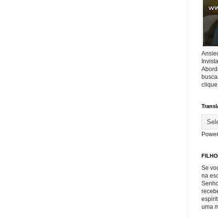
Ansie
Invis
Abord
buscar
cliqu
Transl
Power
FILHO
Se voc
na es
Senho
recebe
espiri
uma m