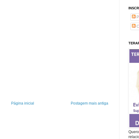
INSCR
P
C
TERAP
Página inicial
Postagem mais antiga
Quero 
relac