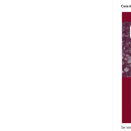
Cura I
Se vo