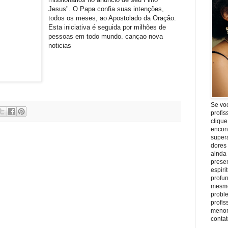
Jesus". O Papa confia suas intenções,
todos os meses, ao Apostolado da Oração.
Esta iniciativa é seguida por milhões de
pessoas em todo mundo. cançao nova
noticias
Se vo
profis
clique
encon
super
dores
ainda
prese
espiri
profu
mesmo
proble
profi
menor
conta