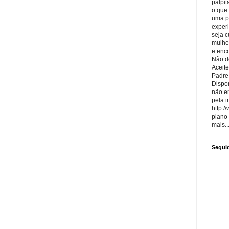
palpit
o que
uma p
exper
seja 
mulhe
e enco
Não de
Aceite
Padre
Dispon
não e
pela i
http:/
plano
mais..
Segui