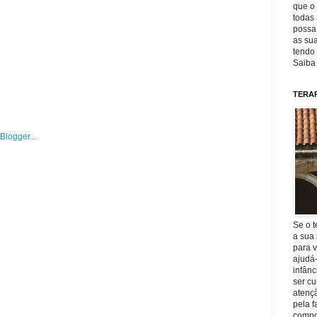
que o 
todas 
possa 
as sua
tendo 
Saiba
TERA
Se o t
a sua 
para v
ajudá
infânc
ser c
atençã
pela f
compo