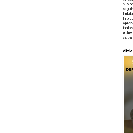
sua o
seguin
Irrita
Inibiç
apren
fobias
e duv
saiba 
Alívio