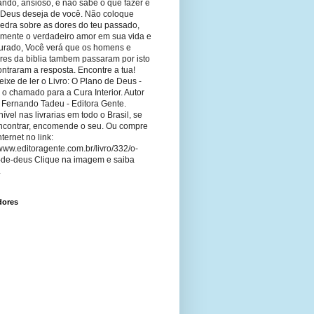
ando, ansioso, e não sabe o que fazer e
 Deus deseja de você. Não coloque
edra sobre as dores do teu passado,
imente o verdadeiro amor em sua vida e
curado, Você verá que os homens e
res da biblia tambem passaram por isto
ntraram a resposta. Encontre a tua!
ixe de ler o Livro: O Plano de Deus -
 o chamado para a Cura Interior. Autor
 Fernando Tadeu - Editora Gente.
ível nas livrarias em todo o Brasil, se
ncontrar, encomende o seu. Ou compre
nternet no link:
/www.editoragente.com.br/livro/332/o-
-de-deus Clique na imagem e saiba
.
dores