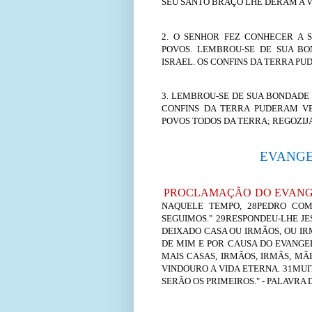
SEU SANTO BRAÇO LHE DERAM A VIT
2. O SENHOR FEZ CONHECER A S
POVOS. LEMBROU-SE DE SUA BO
ISRAEL. OS CONFINS DA TERRA PU
3. LEMBROU-SE DE SUA BONDADE 
CONFINS DA TERRA PUDERAM VE
POVOS TODOS DA TERRA; REGOZIJAI
EVANGE
PROCLAMAÇÃO DO EVANGE
NAQUELE TEMPO, 28PEDRO COM
SEGUIMOS." 29RESPONDEU-LHE J
DEIXADO CASA OU IRMÃOS, OU IRM
DE MIM E POR CAUSA DO EVANGE
MAIS CASAS, IRMÃOS, IRMÃS, MÃ
VINDOURO A VIDA ETERNA. 31MUI
SERÃO OS PRIMEIROS." - PALAVRA