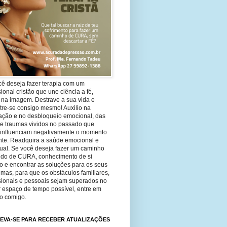
cê deseja fazer terapia com um
sional cristão que une ciência a fé,
 na imagem. Destrave a sua vida e
tre-se consigo mesmo! Auxilio na
ação e no desbloqueio emocional, das
 e traumas vividos no passado que
 influenciam negativamente o momento
nte. Readquira a saúde emocional e
tual. Se você deseja fazer um caminho
ndo de CURA, conhecimento de si
 e encontrar as soluções para os seus
mas, para que os obstáculos familiares,
ssionais e pessoais sejam superados no
 espaço de tempo possível, entre em
to comigo.
EVA-SE PARA RECEBER ATUALIZAÇÕES