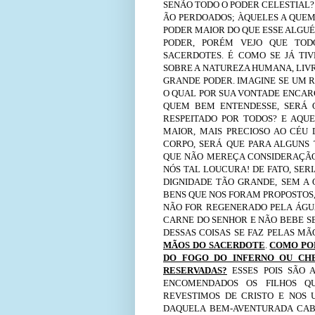
SENÃO TODO O PODER CELESTIAL?
ÃO PERDOADOS; ÀQUELES A QUEM O
PODER MAIOR DO QUE ESSE ALGUÉ
PODER, PORÉM VEJO QUE TOD
SACERDOTES. É COMO SE JÁ TI
SOBRE A NATUREZA HUMANA, LIVR
GRANDE PODER. IMAGINE SE UM R
O QUAL POR SUA VONTADE ENCARC
QUEM BEM ENTENDESSE, SERÁ 
RESPEITADO POR TODOS? E AQU
MAIOR, MAIS PRECIOSO AO CÉU 
CORPO, SERÁ QUE PARA ALGUNS 
QUE NÃO MEREÇA CONSIDERAÇÃO 
NÓS TAL LOUCURA! DE FATO, SE
DIGNIDADE TÃO GRANDE, SEM A
BENS QUE NOS FORAM PROPOSTOS,
NÃO FOR REGENERADO PELA ÁGUA 
CARNE DO SENHOR E NÃO BEBE S
DESSAS COISAS SE FAZ PELAS M
MÃOS DO SACERDOTE
.
COMO POD
DO FOGO DO INFERNO OU CHE
RESERVADAS?
ESSES POIS SÃO 
ENCOMENDADOS OS FILHOS QU
REVESTIMOS DE CRISTO E NOS
DAQUELA BEM-AVENTURADA CAB