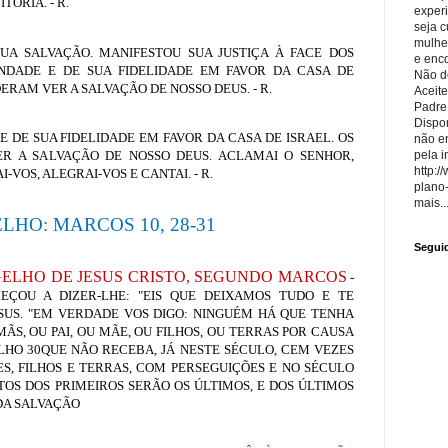
ÓRIA. - R.
exper
seja 
mulhe
UA SALVAÇÃO. MANIFESTOU SUA JUSTIÇA À FACE DOS
e enco
NDADE E DE SUA FIDELIDADE EM FAVOR DA CASA DE
Não de
DERAM VER A SALVAÇÃO DE NOSSO DEUS. - R.
Aceite
Padre
Dispon
E DE SUA FIDELIDADE EM FAVOR DA CASA DE ISRAEL. OS
não e
R A SALVAÇÃO DE NOSSO DEUS. ACLAMAI O SENHOR,
pela i
http:/
-VOS, ALEGRAI-VOS E CANTAI. - R.
plano
mais..
LHO: MARCOS 10, 28-31
Segui
LHO DE JESUS CRISTO, SEGUNDO MARCOS
-
EÇOU A DIZER-LHE: "EIS QUE DEIXAMOS TUDO E TE
ESUS. "EM VERDADE VOS DIGO: NINGUÉM HÁ QUE TENHA
ÃS, OU PAI, OU MÃE, OU FILHOS, OU TERRAS POR CAUSA
LHO 30QUE NÃO RECEBA, JÁ NESTE SÉCULO, CEM VEZES
ES, FILHOS E TERRAS, COM PERSEGUIÇÕES E NO SÉCULO
TOS DOS PRIMEIROS SERÃO OS ÚLTIMOS, E DOS ÚLTIMOS
 DA SALVAÇÃO