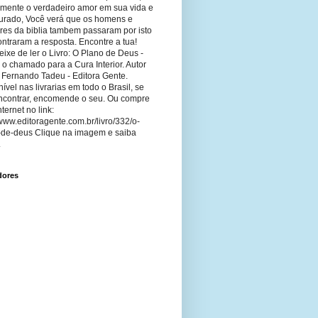
imente o verdadeiro amor em sua vida e
curado, Você verá que os homens e
res da biblia tambem passaram por isto
ntraram a resposta. Encontre a tua!
ixe de ler o Livro: O Plano de Deus -
 o chamado para a Cura Interior. Autor
 Fernando Tadeu - Editora Gente.
ível nas livrarias em todo o Brasil, se
ncontrar, encomende o seu. Ou compre
nternet no link:
/www.editoragente.com.br/livro/332/o-
-de-deus Clique na imagem e saiba
.
dores