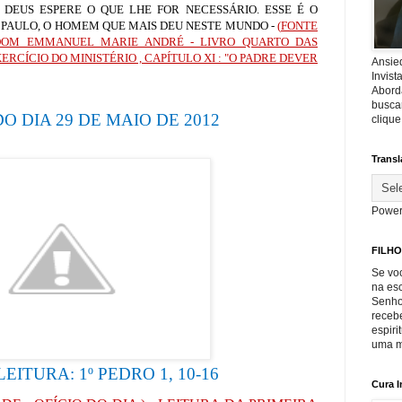
DEUS ESPERE O QUE LHE FOR NECESSÁRIO. ESSE É O
 PAULO, O HOMEM QUE MAIS DEU NESTE MUNDO -
(
FONTE
DOM EMMANUEL MARIE ANDRÉ - LIVRO QUARTO DAS
RCÍCIO DO MINISTÉRIO , CAPÍTULO XI : "O PADRE DEVER
Ansie
Invis
Abord
buscar
O DIA 29 DE MAIO DE 2012
cliqu
Transl
Power
FILHO
Se voc
na es
Senho
recebe
espiri
uma m
EITURA: 1º PEDRO 1, 10-16
Cura I