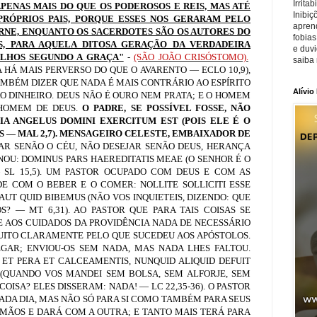
Irrita
PENAS MAIS DO QUE OS PODEROSOS E REIS, MAS ATÉ
Inibiç
RÓPRIOS PAIS, PORQUE ESSES NOS GERARAM PELO
apren
RNE, ENQUANTO OS SACERDOTES SÃO OS AUTORES DO
fobias
S, PARA AQUELA DITOSA GERAÇÃO DA VERDADEIRA
e duv
ILHOS SEGUNDO A GRAÇA"
-
(SÃO JOÃO CRISÓSTOMO).
saiba 
A HÁ MAIS PERVERSO DO QUE O AVARENTO — ECLO 10,9),
TAMBÉM DIZER QUE NADA É MAIS CONTRÁRIO AO ESPÍRITO
Alívio
O DINHEIRO. DEUS NÃO É OURO NEM PRATA; E O HOMEM
 HOMEM DE DEUS.
O PADRE, SE POSSÍVEL FOSSE, NÃO
IA ANGELUS DOMINI EXERCITUM EST (POIS ELE É O
 — MAL 2,7). MENSAGEIRO CELESTE, EMBAIXADOR DE
RAR SENÃO O CÉU, NÃO DESEJAR SENÃO DEUS, HERANÇA
OU: DOMINUS PARS HAEREDITATIS MEAE (O SENHOR É O
SL 15,5). UM PASTOR OCUPADO COM DEUS E COM AS
E COM O BEBER E O COMER: NOLLITE SOLLICITI ESSE
UT QUID BIBEMUS (NÃO VOS INQUIETEIS, DIZENDO: QUE
 — MT 6,31). AO PASTOR QUE PARA TAIS COISAS SE
E AOS CUIDADOS DA PROVIDÊNCIA NADA DE NECESSÁRIO
MUITO CLARAMENTE PELO QUE SUCEDEU AOS APÓSTOLOS.
GAR; ENVIOU-OS SEM NADA, MAS NADA LHES FALTOU.
 ET PERA ET CALCEAMENTIS, NUNQUID ALIQUID DEFUIT
L! (QUANDO VOS MANDEI SEM BOLSA, SEM ALFORJE, SEM
OISA? ELES DISSERAM: NADA! — LC 22,35-36). O PASTOR
ADA DIA, MAS NÃO SÓ PARA SI COMO TAMBÉM PARA SEUS
MÃOS E DARÁ COM A OUTRA; E TANTO MAIS TERÁ PARA