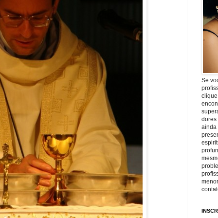
Se vo
profis
clique
encon
super
dores
ainda
prese
espiri
profu
mesmo
proble
profi
menor
conta
INSCR