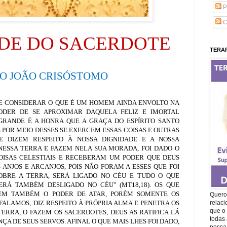
P
C
ADE DO SACERDOTE
TERAP
ÃO JOÃO CRISÓSTOMO
E CONSIDERAR O QUE É UM HOMEM AINDA ENVOLTO NA
ODER DE SE APROXIMAR DAQUELA FELIZ E IMORTAL
GRANDE É A HONRA QUE A GRAÇA DO ESPÍRITO SANTO
 POR MEIO DESSES SE EXERCEM ESSAS COISAS E OUTRAS
E DIZEM RESPEITO À NOSSA DIGNIDADE E A NOSSA
NESSA TERRA E FAZEM NELA SUA MORADA, FOI DADO O
OISAS CELESTIAIS E RECEBERAM UM PODER QUE DEUS
NJOS E ARCANJOS, POIS NÃO FORAM A ESSES QUE FOI
SOBRE A TERRA, SERÁ LIGADO NO CÉU E TUDO O QUE
ERÁ TAMBÉM DESLIGADO NO CÉU" (MT18,18). OS QUE
EM TAMBÉM O PODER DE ATAR, PORÉM SOMENTE OS
Quero 
FALAMOS, DIZ RESPEITO À PRÓPRIA ALMA E PENETRA OS
relac
que o 
 TERRA, O FAZEM OS SACERDOTES, DEUS AS RATIFICA LÁ
todas 
A DE SEUS SERVOS. AFINAL O QUE MAIS LHES FOI DADO,