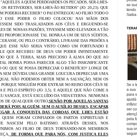
possa 
 "AQUELES A QUEM PERDOARDES OS PECADOS, SER-LHES-
as sua
S RETIVERDES, SER-LHES-ÃO RETIDOS" (JO. 20,23). QUE
tendo 
M PODERIA RECEBER? O PAI ENTREGOU AO FILHO TODO O
Saiba
O ESSE PODER O FILHO COLOCOU NAS MÃOS DOS
VESSEM SIDO TRASLADADOS AOS CÉUS E ERGUENDO-SE
TERA
ES DE NOSSAS PAIXÕES, TIVESSEM SIDO ELEVADOS A TÃO
EI PROPORCIONASSE TAL HONRA A UM DE SEUS SÚDITOS,
ERASSE, OU PELO CONTRÁRIO, LIVRASSE DAS PRISÕES A
QUE ESSE NÃO SERIA VISTO COMO UM FORTUNADO E
ELE QUE RECEBEU DE DEUS UM PODER INFINITAMENTE
DO QUE À TERRA, MAIS PRECIOSO À ALMA DO QUE AO
TAL HONRA POSSA PARECER ALGO TÃO INSIGNIFICANTE
OU QUE SE POSSA DEPRECIAR O BENEFÍCIO? LONGE DE
RIA SEM DÚVIDA UMA GRANDE LOUCURA DEPRECIAR UMA
 QUAL NÃO PODEMOS OBTER NEM A SALVAÇÃO, NEM OS
 PORQUE NINGUÉM PODE ENTRAR NO REINO DOS CÉUS SE
Se o t
a sua 
E PELO ESPÍRITO (JO. 3,5). E AQUELE QUE NÃO COME A
para v
EU SANGUE, ESTÁ EXCLUÍDO DA VIDA ETERNA. NENHUMA
ajudá
ÃOS DE QUALQUER OUTRO,
SENÃO POR AQUELAS SANTAS
infânc
ERÁ POIS ALGUÉM, SEM O AUXÍLIO DESSES, ESCAPAR
ser c
GAR À CONQUISTA DAS COROAS QUE LHES ESTÃO
atençã
A QUEM FORAM CONFIADOS OS PARTOS ESPIRITUAIS E
pela f
E NASCEM PELO BATISMO. ATRAVÉS DESSES, NOS
compo
 UNIMOS AO FILHO DE DEUS TORNANDO-NOS MEMBROS
sua o
seguin
EÇA,
DE FORMA QUE PARA NÓS, COM JUSTIÇA ELES