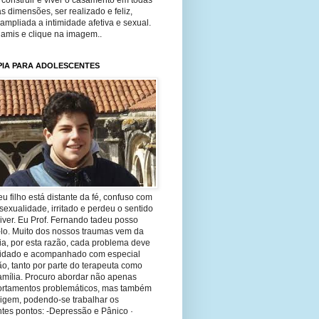
construir e viver o casamento em todas
s dimensões, ser realizado e feliz,
ampliada a intimidade afetiva e sexual.
 amis e clique na imagem..
PIA PARA ADOLESCENTES
eu filho está distante da fé, confuso com
sexualidade, irritado e perdeu o sentido
iver. Eu Prof. Fernando tadeu posso
-lo. Muito dos nossos traumas vem da
ia, por esta razão, cada problema deve
uidado e acompanhado com especial
o, tanto por parte do terapeuta como
amília. Procuro abordar não apenas
rtamentos problemáticos, mas também
rigem, podendo-se trabalhar os
tes pontos: -Depressão e Pânico ·