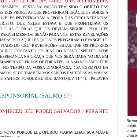
E - OFÍCIO DO DIA ) - LEITURA DA PRIMEIRA
RÍSSIMOS, 10ESTA SALVAÇÃO TEM SIDO O OBJETO DAS
ES DOS PROFETAS QUE PROFERIRAM ORÁCULOS SOBRE A
 11ELES INVESTIGARAM A ÉPOCA E AS CIRCUNSTÂNCIAS
CRISTO, QUE NELES ESTAVA E QUE PROFETIZAVA OS
 E AS GLÓRIAS QUE OS DEVIAM SEGUIR. 12FOI-LHES
ARA SI MESMOS, SENÃO PARA VÓS, ESTAS REVELAÇÕES
IADAS POR AQUELES QUE VOS PREGARAM O EVANGELHO
NVIADO DO CÉU. REVELAÇÕES ESTAS, QUE OS PRÓPRIOS
CINGI, PORTANTO, OS RINS DO VOSSO ESPÍRITO, SEDE
 ESPERANÇA NA GRAÇA QUE VOS SERÁ DADA NO DIA EM
 MANEIRA DE FILHOS OBEDIENTES, JÁ NÃO VOS AMOLDEIS
S, NO TEMPO DA VOSSA IGNORÂNCIA. 15A EXEMPLO DA
AMOU, SEDE TAMBÉM VÓS SANTOS EM TODAS AS VOSSAS
E SANTOS, PORQUE EU SOU SANTO (LV 11,44). - PALAVRA
SPONSORIAL (SALMO 97)
CONHECER SEU PODER SALVADOR / PERANTE
Se vo
palpit
o que
CO NOVO, PORQUE ELE OPEROU MARAVILHAS. SUA MÃO E
uma p