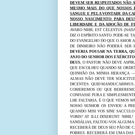
DEVEM SER RESPEITADOS NÃO A
MESMO MAIS DO QUE NOSSOS P
SANGUE E PELA VONTADE DA CA
NOSSO NASCIMENTO PARA DEU
LIBERDADE E DA ADOÇÃO DE F
AVARO NIHIL EST CELESTUS (NAD
DIZ O ESPÍRITO SANTO. PODE-SE 
DO EVANGELHO DO QUE O AMOR A
DE DINHEIRO NÃO PODERÁ SER
DEVERIA POUSAR NA TERRA, QU
ANJO DO SENHOR DOS EXÉRCITOS
DEUS
, O PASTOR NÃO DEVE ASPI
QUE ESCOLHEU QUANDO SE ORDEN
QUINHÃO DA MINHA HERANÇA — 
ALMAS NÃO DEVE TER SOLICITUD
DICENTES: QUID MANDUCABIMUS A
COMEREMOS OU QUE BEBEREMOS?
CONFIASSE PURA E SIMPLESMENT
LHE FALTARIA. É O QUE VEMOS 
NOSSO SENHOR OS ENVIOU A PRE
QUANDO MISI VOS SINE SACCULO
VOBIS? AT ILLI DIXERUNT: NIHI
SANDÁLIAS, FALTOU-VOS ALGUMA C
RECEBERÁ DE DEUS SEU PÃO DE C
POBRES. RECEBERÁ EM UMA DAS 