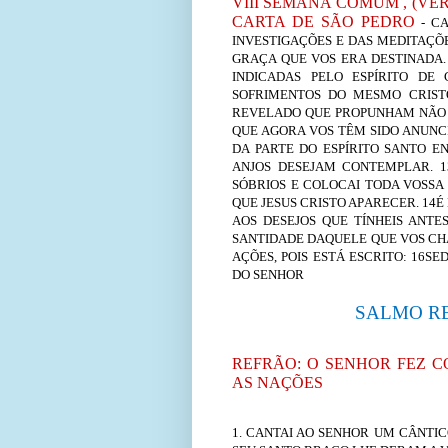
VIII SEMANA COMUM , (VERD
CARTA DE SÃO PEDRO
- CA
INVESTIGAÇÕES E DAS MEDITAÇÕ
GRAÇA QUE VOS ERA DESTINADA.
INDICADAS PELO ESPÍRITO DE 
SOFRIMENTOS DO MESMO CRISTO
REVELADO QUE PROPUNHAM NÃO P
QUE AGORA VOS TÊM SIDO ANUNC
DA PARTE DO ESPÍRITO SANTO E
ANJOS DESEJAM CONTEMPLAR. 13
SÓBRIOS E COLOCAI TODA VOSSA
QUE JESUS CRISTO APARECER. 14É
AOS DESEJOS QUE TÍNHEIS ANTE
SANTIDADE DAQUELE QUE VOS CH
AÇÕES, POIS ESTÁ ESCRITO: 16SED
DO SENHOR
SALMO RE
REFRÃO: O SENHOR FEZ 
AS NAÇÕES
1. CANTAI AO SENHOR UM CÂNTI