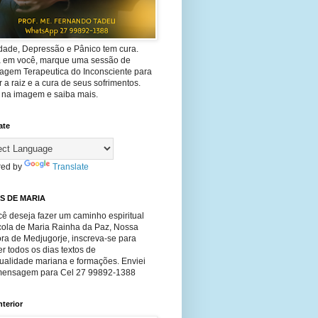
dade, Depressão e Pânico tem cura.
ta em você, marque uma sessão de
agem Terapeutica do Inconsciente para
 a raiz e a cura de seus sofrimentos.
e na imagem e saiba mais.
ate
ed by
Translate
S DE MARIA
ê deseja fazer um caminho espiritual
cola de Maria Rainha da Paz, Nossa
ra de Medjugorje, inscreva-se para
r todos os dias textos de
tualidade mariana e formações. Enviei
ensagem para Cel 27 99892-1388
nterior