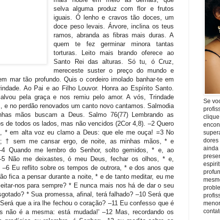
Se vo
profis
clique
encon
super
dores
ainda
prese
espiri
profu
mesmo
proble
profi
menor
conta