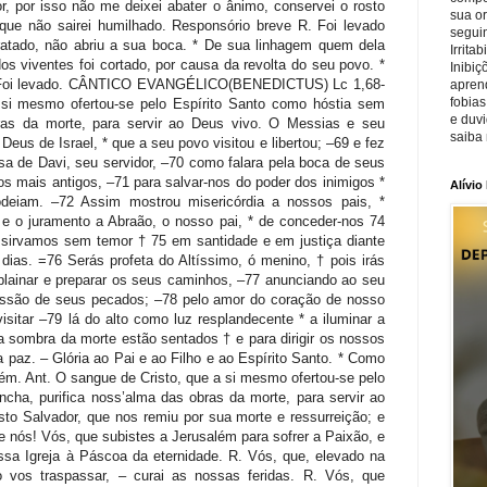
sua o
seguin
Irrita
Inibiç
apren
fobias
e duv
saiba 
Alívio