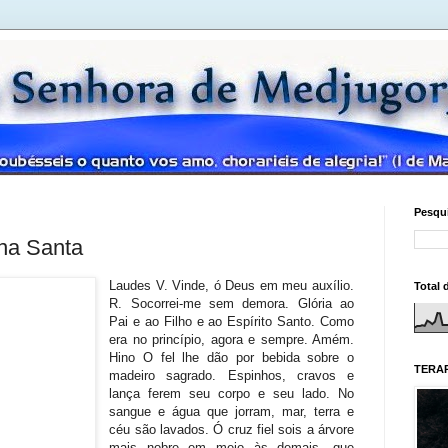
Pesqui
na Santa
Laudes V. Vinde, ó Deus em meu auxílio. R. Socorrei-me sem demora. Glória ao Pai e ao Filho e ao Espírito Santo. Como era no princípio, agora e sempre. Amém. Hino O fel lhe dão por bebida sobre o madeiro sagrado. Espinhos, cravos e lança ferem seu corpo e seu lado. No sangue e água que jorram, mar, terra e céu são lavados. Ó cruz fiel sois a árvore mais nobre em meio às demais, que selva alguma produz com flor e frutos iguais. Ó lenho e cravos tão doces, um doce peso levais. Árvore, inclina os teus ramos, abranda as fibras mais duras. A quem te fez germinar minora tantas torturas. Leito mais brando oferece ao Santo Rei das alturas. Só tu, ó Cruz, mereceste suster o preço do mundo e preparar para o náufrago um porto, em mar tão profundo. Quis o cordeiro imolado banhar-te em sangue fecundo. Glória e poder à Trindade. Ao Pai e ao Filho Louvor. Honra ao Espírito Santo. Eterna glória ao Senhor, que nos salvou pela graça e nos remiu pelo amor. A vós, Trindade clemente, com toda a terra adoramos, e no perdão renovados um canto novo cantamos. Salmodia Ant. 1 No meu dia de aflição, minhas mãos buscam a Deus. Salmo 76(77) Lembrando as maravilhas do Senhor Somos afligidos de todos os lados, mas não vencidos (2Cor 4,8). –2 Quero clamar ao Senhor Deus em alta voz, * em alta voz eu clamo a Deus: que ele me ouça! =3 No meu dia de aflição busco o Senhor; † sem me cansar ergo, de noite, as minhas mãos, * e minh'alma não se deixa consolar. –4 Quando me lembro do Senhor, solto gemidos, * e, ao recordá-lo, minha alma desfalece. –5 Não me deixastes, ó meu Deus, fechar os olhos, * e, perturbado, já nem posso mais falar! –6 Eu reflito sobre os tempos de outrora, * e dos anos que passaram me recordo; –7 meu coração fica a pensar durante a noite, * e de tanto meditar, eu me pergunto: – –8 Será que Deus vai rejeitar-nos para sempre? * E nunca mais nos há de dar o seu favor? –9 Por acaso, seu amor foi esgotado? * Sua promessa, afinal, terá falhado? –10 Será que Deus se esqueceu de ter piedade? * Será que a ira lhe fechou o coração? –11 Eu confesso que é esta a minha dor: * 'A mão de Deus não é a mesma: está mudada!' –12 Mas, recordando os grandes feitos do passado, * vossos prodígios eu relembro, ó Senhor; –13 eu medito sobre as vossas maravilhas * e sobre as obras grandiosas que fizestes. –14 São santos, ó Senhor, vossos caminhos! * Haverá deus que se compare ao nosso Deus? –15 Sois o Deus que operastes maravilhas, * vosso poder manifestastes entre os povos. –16 Com vosso braço redimistes vosso povo, * os filhos de Jacó e de José. –17 Quando as águas, ó Senhor,vos avistaram, * elas tremeram e os abismos se agitaram =18 e as nuvens derramaram suas águas, † a tempestade fez ouvir a sua voz, * por todo lado se espalharam vossas flechas. =19 Ribombou a vossa voz entre trovões, † vossos raios toda a terra iluminaram, * a terra inteira estremeceu e se abalou. =20 Abriu-se em pleno mar vosso caminho † e a vossa estrada, pelas águas mais profundas; * mas ninguém viu os sinais dos vossos passos. –21 Como um rebanho conduzistes vosso povo * e o guiastes por Moisés e Aarão. – Glória ao Pai e ao Filho e ao Espírito Santo. * Como era no princípio, agora e sempre. Amém. Ant. No meu dia de aflição, minhas mãos buscam a Deus. Ant. 2 Se morrermos com Cristo, nós cremos que com Cristo também viveremos. Cântico 1Sm 2,1-10 Os humildes se alegram em Deus Derrubou do trono os poderosos e elevou os humildes. Encheu de bens os famintos (Lc 1,52- 53). –1 Exulta no Senhor meu coração, * e se eleva a minha fronte no meu Deus; – minha boca desafia os meus rivais * porque me alegro com a vossa salvação. –2 Não há santo como é santo o nosso Deus, * ninguém é forte à semelhança do Senhor! –3 Não faleis tantas palavras orgulhosas, * nem profiram arrogâncias vossos lábios! – Pois o Senhor é o nosso Deus que tudo sabe. * Ele conhece os pensamentos mais ocultos. –4 O arco dos fortes foi dobrado, foi quebrado, * mas os fracos se vestiram de vigor. –5 Os saciados se empregaram por um pão, * mas os pobres e os famintos se fartaram. – Muitas vezes deu à luz a que era estéril,* mas a mãe de muitos filhos definhou. –6 É o Senhor quem dá a morte e dá a vida, * faz descer à sepultura e faz voltar; –7 é o Senhor quem faz o pobre e faz o rico, * é o Senhor quem nos humilha e nos exalta. –8 O Senhor ergue do pó o homem fraco, * e do lixo ele retira o indigente, – para fazê-los assentar-se com os nobres * num lugar de muita honra e distinção. – – As colunas desta terra lhe pertencem, * e sobre elas assentou o universo. –9 Ele vela sobre os passos de seus santos, * mas os ímpios se extraviam pelas trevas. –10 Ninguém triunfa se apoiando em suas forças; * os inimigos do Senhor serão vencidos; – sobre eles faz troar o seu trovão, * o Senhor julga os confins de toda a terra. – O Senhor dará a seu Rei a realeza * e exaltará o seu Ungido com poder. – Glória ao Pai e ao Filho e ao Espírito Santo. * Como era no princípio, agora e sempre. Amém. Ant. Se morrermos com Cristo, nós cremos que com Cristo também viveremos. Ant. 3 Jesus Cristo tornou-se para nós sabedoria de Deus a mais sublime, santidade, justiça e redenção. Salmo 96(97) A glória do Senhor como juiz Este salmo expressa a salvação do mundo e a fé dos povos todos em Deus (Sto. Atanásio). –1 Deus é Rei! Exulte a terra de alegria, * † e as ilhas numerosas rejubilem! –2 Treva e nuvem o rodeiam no seu trono, * que se apóia na justiça e no direito. –3 Vai um fogo caminhando à sua frente * e devora ao redor seus inimigos. –4 Seus relâmpagos clareiam toda a terra; * toda a terra ao contemplá-los estremece. –5 As montanhas se derretem como cera * ante a face do Senhor de toda a terra; –6 e assim proclama o céu sua justiça, * todos os povos podem ver a sua glória. =7 'Os que adoram as estátuas se envergonhem † e os que põem a sua glória nos seus ídolos; * aos pés de Deus vêm se prostrar todos os deuses!' =8 Sião escuta transbordante de alegria, † e exultam as cidades de Judá, * porque são justos, ó Senhor, vossos juízos! =9 Porque vós sois o Altíssimo, Senhor, † muito acima do universo que criastes, * e de muito superais todos os deuses. =10 O Senhor ama os que detestam a maldade, † ele protege seus fiéis e suas vidas, * e da mão dos pecadores os liberta. –11 Uma luz já se levanta para os justos, * e a alegria, para os retos corações. –12 Homens justos, alegrai-vos no Senhor, * celebrai e bendizei seu santo nome! – Glória ao Pai e ao Filho e ao Espírito Santo. * Como era no princípio, agora e sempre. Amém. Ant. Jesus Cristo tornou-se para nós sabedoria de Deus a mais sublime, santidade, justiça e redenção. Leitura breve Is 50,5-7 O Senhor abriu-me os ouvidos; não lhe resisti nem voltei atrás. Ofereci as costas para me baterem e as faces para me arrancarem a barba: não desviei o rosto de bofetões e cusparadas. Mas o Senhor Deus é meu Auxiliador, por isso não me deixei abater o ânimo, conservei o rosto impassível como pedra, porque sei que não sairei humilhado. Responsório breve R. Foi levado como ovelha ao matadouro; e, maltratado, não abriu a sua boca. * De sua linhagem quem dela cogitou? R. Foi levado. R. Da terra dos viventes foi cortado, por causa da revolta do seu povo. * De sua linhagem. Glória ao Pai. R. Foi levado. CÂNTICO EVANGÉLICO(BENEDICTUS) Lc 1,68-79 Ant. O sangue de Cristo, que a si mesmo ofertou-se pelo Espírito Santo como hóstia sem mancha, purifica noss’alma das obras da morte, para servir ao Deus vivo. O Messias e seu Precursor –68 Bendito seja o Senhor Deus de Israel, * que a seu povo visitou e libertou; –69 e fez surgir um poderoso Salvador * na casa de Davi, seu servidor, –70 como falara pela boca de seus santos, * os profetas desde os tempos mais antigos, –71 para salvar-nos do poder dos inimigos * e da mão de todos quantos nos odeiam. –72 Assim mostrou misericórdia a nossos pais, * recordando a sua santa Aliança –73 e o juramento a Abraão, o nosso pai, * de conceder-nos 74 que, libertos do inimigo, = a ele nós sirvamos sem temor † 75 em santidade e em justiça diante dele, * enquanto perdurarem nossos dias. =76 Serás profeta do Altíssimo, ó menino, † pois irás andando à frente do Senhor * para aplainar e preparar os seus caminhos, –77 anunciando ao seu povo a salvação, * que está na remissão de seus pecados; –78 pelo amor do coração de nosso Deus, * Sol nascente que nos veio visitar –79 lá do alto como luz resplandecente * a iluminar a quantos jazem entre as trevas = e na sombra da morte estão sentados † e para dirigir os nossos passos, * guiando-nos no caminho da paz. – Glória ao Pai e ao Filho e ao Espírito Santo. * Como era no princípio, agora e sempre. Amém. Ant. O sangue de Cristo, que a si mesmo ofertou-se pelo Espírito Santo como hóstia sem mancha, purifica noss’alma das obras da morte, para servir ao Deus vivo. Preces Imploremos a Cristo Salvador, que nos remiu por sua morte e ressurreição; e digamos: R. Senhor, tende piedade de nós! Vós, que subistes a Jerusalém para sofrer a Paixão, e assim entrar na glória, – conduzi vossa Igreja à Páscoa da eternidade. R. Vós, que, elevado na cruz, deixastes a lança do soldado vos traspassar, – curai as nossas feridas. R. Vós, que transformastes o madeiro da cruz em árvore da vida, – concedei de seus frutos aos que renasceram pelo batismo. R. Vós, que, pregado na cruz, perdoastes o ladrão arrependido, – perdoai-nos também a nós pecadores. R. (intenções livres) Pai nosso... Oração Ó Deus, que fizestes vosso Filho padecer o suplício da cruz para arrancar-nos à escravidão do pecado, concedei aos vossos servos e servas, a graça da ressurreição. Por nosso Senhor Jesus Cristo, vosso Filho, na unidade do Espírito Santo. Conclusão da Hora O Senhor nos abençoe, nos livre de todo o mal e nos conduza à vida eterna. Amém. Hora Média V. Vinde, ó Deus em meu auxílio. R. Socorrei-me sem demora. Glória ao Pai e ao Filho e ao Espírito Santo. Como era no princípio, agora e sempre. Amém. Hino O número sagrado, três vezes três das horas, abrindo um novo espaço, nos chama à prece, agora. Ao n
Total 
TERAP