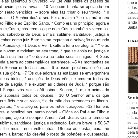
que o 
todas 
possa 
as sua
tendo 
Saiba
TERA
Se o t
a sua 
para v
ajudá
infânc
ser c
atençã
pela f
compo