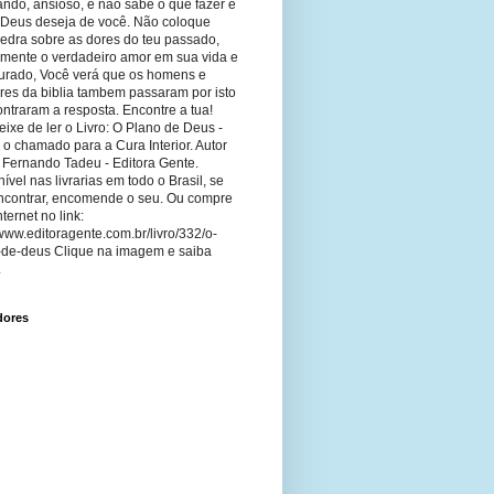
ando, ansioso, e não sabe o que fazer e
 Deus deseja de você. Não coloque
edra sobre as dores do teu passado,
imente o verdadeiro amor em sua vida e
curado, Você verá que os homens e
res da biblia tambem passaram por isto
ntraram a resposta. Encontre a tua!
ixe de ler o Livro: O Plano de Deus -
 o chamado para a Cura Interior. Autor
 Fernando Tadeu - Editora Gente.
ível nas livrarias em todo o Brasil, se
ncontrar, encomende o seu. Ou compre
nternet no link:
/www.editoragente.com.br/livro/332/o-
-de-deus Clique na imagem e saiba
.
dores