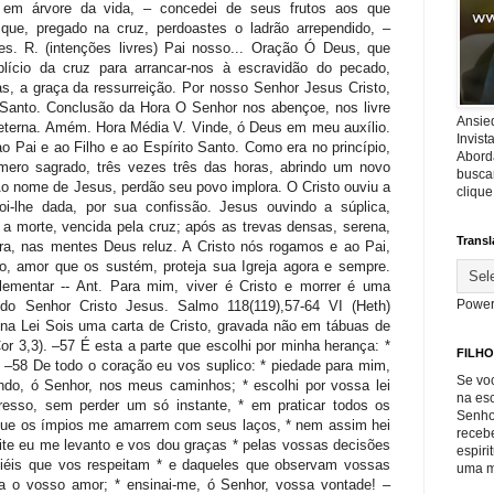
Ansie
Invis
Abord
buscar
cliqu
Transl
Power
FILHO
Se voc
na es
Senho
recebe
espiri
uma m