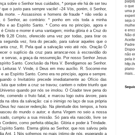
palpit
o que
uma p
exper
seja 
mulhe
e enco
Não de
Aceite
Padre
Dispon
não e
pela i
http:/
plano
mais..
Segui