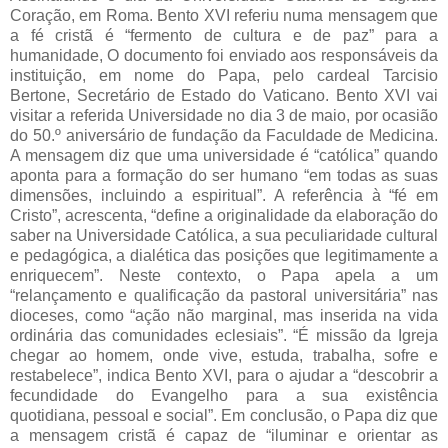
Coração, em Roma. Bento XVI referiu numa mensagem que
a fé cristã é “fermento de cultura e de paz” para a
humanidade, O documento foi enviado aos responsáveis da
instituição, em nome do Papa, pelo cardeal Tarcisio
Bertone, Secretário de Estado do Vaticano. Bento XVI vai
visitar a referida Universidade no dia 3 de maio, por ocasião
do 50.º aniversário de fundação da Faculdade de Medicina.
A mensagem diz que uma universidade é “católica” quando
aponta para a formação do ser humano “em todas as suas
dimensões, incluindo a espiritual”. A referência à “fé em
Cristo”, acrescenta, “define a originalidade da elaboração do
saber na Universidade Católica, a sua peculiaridade cultural
e pedagógica, a dialética das posições que legitimamente a
enriquecem”. Neste contexto, o Papa apela a um
“relançamento e qualificação da pastoral universitária” nas
dioceses, como “ação não marginal, mas inserida na vida
ordinária das comunidades eclesiais”. “É missão da Igreja
chegar ao homem, onde vive, estuda, trabalha, sofre e
restabelece”, indica Bento XVI, para o ajudar a “descobrir a
fecundidade do Evangelho para a sua existência
quotidiana, pessoal e social”. Em conclusão, o Papa diz que
a mensagem cristã é capaz de “iluminar e orientar as