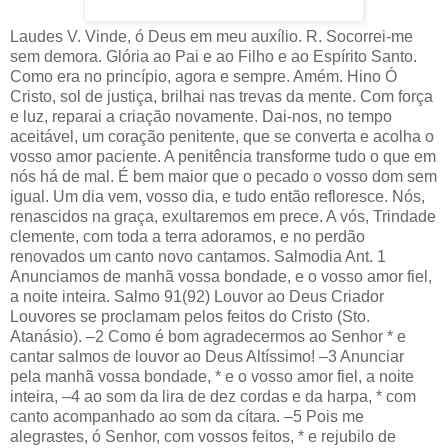
Laudes V. Vinde, ó Deus em meu auxílio. R. Socorrei-me sem demora. Glória ao Pai e ao Filho e ao Espírito Santo. Como era no princípio, agora e sempre. Amém. Hino Ó Cristo, sol de justiça, brilhai nas trevas da mente. Com força e luz, reparai a criação novamente. Dai-nos, no tempo aceitável, um coração penitente, que se converta e acolha o vosso amor paciente. A penitência transforme tudo o que em nós há de mal. É bem maior que o pecado o vosso dom sem igual. Um dia vem, vosso dia, e tudo então refloresce. Nós, renascidos na graça, exultaremos em prece. A vós, Trindade clemente, com toda a terra adoramos, e no perdão renovados um canto novo cantamos. Salmodia Ant. 1 Anunciamos de manhã vossa bondade, e o vosso amor fiel, a noite inteira. Salmo 91(92) Louvor ao Deus Criador Louvores se proclamam pelos feitos do Cristo (Sto. Atanásio). –2 Como é bom agradecermos ao Senhor * e cantar salmos de louvor ao Deus Altíssimo! –3 Anunciar pela manhã vossa bondade, * e o vosso amor fiel, a noite inteira, –4 ao som da lira de dez cordas e da harpa, * com canto acompanhado ao som da cítara. –5 Pois me alegrastes, ó Senhor, com vossos feitos, * e rejubilo de alegria em vossas obras. –6 Quão imensas, ó Senhor, são vossas obras, * quão profundos são os vossos pensamentos! –7 Só o homem insensato não entende, * só o estulto não percebe nada disso! –8 Mesmo que os ímpios floresçam como a erva, * ou prosperem igualmente os malfeitores, – são destinados a perder-se para sempre. * 9 Vós, porém, sois o Excelso eternamente! =10 Eis que os vossos inimigos, ó Senhor, † eis que os vossos inimigos vão perder-se, * e os malfeitores serão todos dispersados. –11 Vós me destes toda a força de um touro, * e sobre mim um óleo puro derramastes; –12 triunfante, posso olhar meus inimigos, * vitorioso, escuto a voz de seus gemidos. – –13 O justo crescerá como a palmeira, * florirá igual ao cedro que há no Líbano; –14 na casa do Senhor estão plantados, * nos átrios de meu Deus florescerão. –15 Mesmo no tempo da velhice darão frutos, * cheios de seiva e de folhas verdejantes; –16 e dirão: 'É justo mesmo o Senhor Deus: * meu Rochedo, não existe nele o mal!' – Glória ao Pai e ao Filho e ao Espírito Santo. * Como era no princípio, agora e sempre. Amém. Ant. Anunciamos de manhã vossa bondade, e o vosso amor fiel, a noite inteira. Ant. 2 Vinde todos e dai glória ao nosso Deus! Cântico Dt 32,1-12 Os benefícios de Deus ao povo Quantas vezes quis reunir teus filhos, como a galinha reúne os pintinhos debaixo das asas! (Mt 23,37). –1 Ó céus, vinde, escutai; eu vou falar, * ouça a terra as palavras de meus lábios! –2 Minha doutrina se derrame como chuva, * minha palavra se espalhe como orvalho, – como torrentes que transbordam sobre a relva * e aguaceiros a cair por sobre as plantas. –3 O nome do Senhor vou invocar; * vinde todos e dai glória ao nosso Deus! –4 Ele é a Rocha: suas obras são perfeitas, * seus caminhos todos eles são justiça; – é ele o Deus fiel, sem falsidade, * o Deus justo, sempre reto em seu agir. –5 Os filhos seus degenerados o ofenderam, * esta raça corrompida e depravada! –6 É assim que agradeceis ao Senhor Deus, * povo louco, povo estulto e insensato? – Não é ele o teu Pai que te gerou, * o Criador que te formou e te sustenta? –7 Recorda-te dos dias do passado * e relembra as antigas gerações; – pergunta, e teu pai te contará, * interroga, e teus avós te ensinarão. –8 Quando o Altíssimo os povos dividiu * e pela terra espalhou os filhos de Adão, – as fronteiras das nações ele marcou * de acordo com o número de seus filhos; –9 mas a parte do Senhor foi o seu povo, * e Jacó foi a porção de sua herança. –10 Foi num deserto que o Senhor achou seu povo, * num lugar de solidão desoladora; – cercou-o de cuidados e carinhos * e o guardou como a pupila de seus olhos. –11 Como a águia, esvoaçando sobre o ninho, * incita os seus filhotes a voar, – ele estendeu as suas asas e o tomou, * e levou-o carregado sobre elas. –12 O Senhor, somente ele, foi seu guia, * e jamais um outro deus com ele estava. – Glória ao Pai e ao Filho e ao Espírito Santo. * Como era no princípio, agora e sempre. Amém. Ant. Vinde todos e dai glória ao nosso Deus! Ant. 3 Ó Senhor, nosso Deus, como é grande vosso nome por todo o universo! † Salmo 8 Majestade de Deus e dignidade do homem Ele pôs tudo sob os seus pés e fez dele, que está acima de tudo, a Cabeça da Igreja (Ef 1,22). –2 Ó Senhor nosso Deus, como é grande * vosso nome por todo o universo! – – †Desdobrastes nos céus vossa glória * com grandeza, esplendor, majestade. =3 O perfeito louvor vos é dado † pelos lábios dos mais pequeninos, * de crianças que a mãe amamenta. – Eis a força que opondes aos maus, * reduzindo o inimigo ao silêncio. –4 Contemplando estes céus que plasmastes * e formastes com dedos de artista; – vendo a lua e estrelas brilhantes, * 5 perguntamos: 'Senhor, que é o homem, – para dele assim vos lembrardes * e o tratardes com tanto carinho?' –6 Pouco abaixo de Deus o fizestes, * coroando-o de glória e esplendor; –7 vós lhe destes poder sobre tudo, * vossas obras aos pés lhe pusestes: –8 as ovelhas, os bois, os rebanhos, * todo o gado e as feras da mata; –9 passarinhos e peixes dos mares, * todo ser que se move nas águas. –10 Ó Senhor nosso Deus, como é grande * vosso nome por todo o universo! – Glória ao Pai e ao Filho e ao Espírito Santo. * Como era no princípio, agora e sempre. Amém. Ant. Ó Senhor nosso Deus, como é grande vosso nome por todo o universo! Leitura breve Is 1,16-18 Lavai-vos, purificai-vos. Tirai a maldade de vossas ações de minha frente. Deixai de fazer o mal! Aprendei a fazer o bem! Procurai o direito, corrigi o opressor. Julgai a causa do órfão, defendei a viúva. Vinde, debatamos – diz o Senhor. Ainda que vossos pecados sejam como púrpura, tornar-se-ão brancos como a neve. Se forem vermelhos como o carmesim, tornar- se-ão como lã. Responsório breve R. O Sangue de Jesus nos purifica, * De todos nossos erros nos liberta. R. O Sangue. V. Vinde ver os grandes feitos do Senhor! * De todos. Glória ao Pai. R. O Sangue. CÂNTICO EVANGÉLICO(BENEDICTUS) Lc 1,68-79 Ant. Meu pai, eu pequei contra o céu e contra ti! Não mereço ser teu filho, quero ser teu empregado! O Messias e seu Precursor –68 Bendito seja o Senhor Deus de Israel, * porque a seu povo visitou e libertou; –69 e fez surgir um poderoso Salvador * na casa de Davi, seu servidor, –70 como falara pela boca de seus santos, * os profetas desde os tempos mais antigos, –71 para salvar-nos do poder dos inimigos * e da mão de todos quantos nos odeiam. –72 Assim mostrou misericórdia a nossos pais, * recordando a sua santa Aliança –73 e o juramento a Abraão, o nosso pai, * de conceder-nos 74 que, libertos do inimigo, = a ele nós sirvamos sem temor † 75 em santidade e em justiça diante dele, * enquanto perdurarem nossos dias. =76 Serás profeta do Altíssimo, ó menino, † pois irás andando à frente do Senhor * para aplainar e preparar os seus caminhos, –77 anunciando ao seu povo a salvação, * que está na remissão de seus pecados; –78 pela bondade e compaixão de nosso Deus, * que sobre nós fará brilhar o Sol nascente, –79 para iluminar a quantos jazem entre as trevas * = e na sombra da morte estão sentados e para dirigir os nossos passos, * guiando-os no caminho da paz. – Glória ao Pai e ao Filho e ao Espírito Santo. * Como era no princípio, agora e sempre. Amém. Ant. Meu pai, eu pequei contra o céu e contra ti! Não mereço ser teu filho, quero ser teu empregado! Preces Demos graças a Cristo nosso Salvador, sempre e em toda parte; e supliquemos com toda a confiança: R. Socorrei-nos, Senhor, com a vossa graça! Ajudai-nos a conservar sem mancha os nossos corpos, – para que sejam digna morada do Espírito Santo. R. Despertai em nós, desde o amanhecer, o desejo de nos sacrificarmos pelos nossos irmãos, – e de cumprirmos a vossa vontade em todas as atividades deste dia. R. Ensinai-nos a procurar o pão da vida eterna, – que vós mesmo nos ofereceis. R. Interceda por nós a vossa Mãe, refúgio dos pecadores, – para alcançarmos o perdão dos nossos pecados. (intenções livres) Pai nosso. Oração Ó Deus, que pelos exercícios da Quaresma já nos dais na terra participar dos bens do céu, guiai-nos de tal modo nesta vida, que possamos chegar à luz em que habitais. Por nosso Senhor Jesus Cristo, vosso Filho, na unidade do Espírito Santo. Conclusão da Hora O Senhor nos abençoe, nos livre de todo o mal e nos conduza à vida eterna. Amém. Hora Média V. Vinde, ó Deus em meu auxílio. R. Socorrei-me sem demora. Glória ao Pai e ao Filho e ao Espírito Santo. Como era no princípio, agora e sempre. Amém. Hino Na mesma hora em que Jesus, o Cristo, sofreu a sede, sobre a cruz pregado, conceda a sede de justiça e graça a quem celebra o seu louvor sagrado. Ao mesmo tempo ele nos seja a fome e o Pão divino que a Si mesmo dá; seja o pecado para nós fastio, só no bem possa o nosso gozo estar. A unção viva do divino Espírito impregne a mente dos que cantam salmos; toda frieza do seu peito afaste, no coração ponha desejos calmos, Ao Pai e ao Cristo suplicamos graça, com seu Espírito, eterno Bem; Trindade Santa, protegei o orante, guardai o povo em caridade. Amém. Salmodia -- salmodia complementar -- Ant. Por minha vida, diz o Senhor, não quero a morte do pecador, mas que ele volte e tenha vida. Salmo 118(119),81-88 XI (Caph) Meditação sobre a Palavra de Deus na Lei Sua misericórdia se estende de geração em geração, a todos os que o respeitam (Lc 1,50). –81 Desfaleço pela vossa salvação, * vossa palavra é minha única esperança! –82 Os meus olhos se gastaram desejando-a; * até quando esperarei vosso consolo? –83 Fiquei tostado como um odre no fumeiro, * mesmo assim não esqueci vossos precei