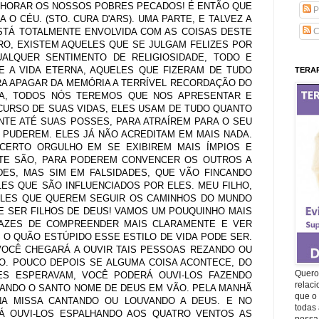
 CHORAR OS NOSSOS POBRES PECADOS! É ENTÃO QUE
P
O CÉU. (STO. CURA D'ARS). UMA PARTE, E TALVEZ A
STÁ TOTALMENTE ENVOLVIDA COM AS COISAS DESTE
C
RO, EXISTEM AQUELES QUE SE JULGAM FELIZES POR
ALQUER SENTIMENTO DE RELIGIOSIDADE, TODO E
 A VIDA ETERNA, AQUELES QUE FIZERAM DE TUDO
TERAP
RA APAGAR DA MEMÓRIA A TERRÍVEL RECORDAÇÃO DO
IA, TODOS NÓS TEREMOS QUE NOS APRESENTAR E
CURSO DE SUAS VIDAS, ELES USAM DE TUDO QUANTO
NTE ATÉ SUAS POSSES, PARA ATRAÍREM PARA O SEU
 PUDEREM. ELES JÁ NÃO ACREDITAM EM MAIS NADA.
 CERTO ORGULHO EM SE EXIBIREM MAIS ÍMPIOS E
TE SÃO, PARA PODEREM CONVENCER OS OUTROS A
ES, MAS SIM EM FALSIDADES, QUE VÃO FINCANDO
ES QUE SÃO INFLUENCIADOS POR ELES. MEU FILHO,
ELES QUE QUEREM SEGUIR OS CAMINHOS DO MUNDO
E SER FILHOS DE DEUS! VAMOS UM POUQUINHO MAIS
AZES DE COMPREENDER MAIS CLARAMENTE E VER
O QUÃO ESTÚPIDO ESSE ESTILO DE VIDA PODE SER.
OCÊ CHEGARÁ A OUVIR TAIS PESSOAS REZANDO OU
O. POUCO DEPOIS SE ALGUMA COISA ACONTECE, DO
Quero 
S ESPERAVAM, VOCÊ PODERÁ OUVI-LOS FAZENDO
relac
ANDO O SANTO NOME DE DEUS EM VÃO. PELA MANHÃ
que o 
A MISSA CANTANDO OU LOUVANDO A DEUS. E NO
todas 
Á OUVI-LOS ESPALHANDO AOS QUATRO VENTOS AS