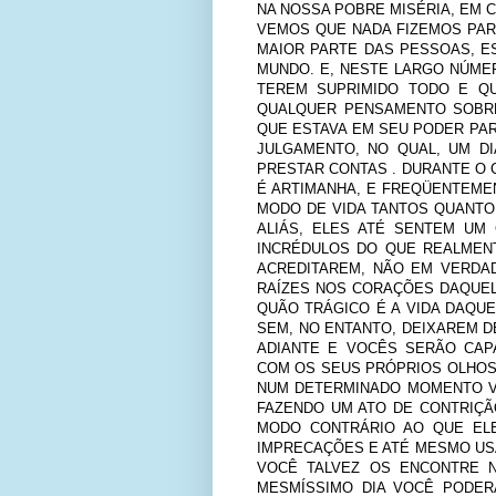
NA NOSSA POBRE MISÉRIA, EM
VEMOS QUE NADA FIZEMOS PARA 
MAIOR PARTE DAS PESSOAS, E
MUNDO. E, NESTE LARGO NÚME
TEREM SUPRIMIDO TODO E QU
QUALQUER PENSAMENTO SOBRE
QUE ESTAVA EM SEU PODER PA
JULGAMENTO, NO QUAL, UM D
PRESTAR CONTAS . DURANTE O 
É ARTIMANHA, E FREQÜENTEME
MODO DE VIDA TANTOS QUANTO
ALIÁS, ELES ATÉ SENTEM UM
INCRÉDULOS DO QUE REALMEN
ACREDITAREM, NÃO EM VERDAD
RAÍZES NOS CORAÇÕES DAQUEL
QUÃO TRÁGICO É A VIDA DAQU
SEM, NO ENTANTO, DEIXAREM D
ADIANTE E VOCÊS SERÃO CAP
COM OS SEUS PRÓPRIOS OLHOS 
NUM DETERMINADO MOMENTO V
FAZENDO UM ATO DE CONTRIÇÃ
MODO CONTRÁRIO AO QUE ELE
IMPRECAÇÕES E ATÉ MESMO US
VOCÊ TALVEZ OS ENCONTRE N
MESMÍSSIMO DIA VOCÊ PODER