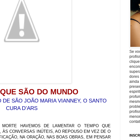
Se vo
profis
clique
encon
super
dores
ainda
prese
 QUE SÃO DO MUNDO
espiri
profu
DE SÃO JOÃO MARIA VIANNEY, O SANTO
mesmo
proble
CURA D’ARS
profi
menor
conta
 MORTE HAVEMOS DE LAMENTAR O TEMPO QUE
 ÀS CONVERSAS INÚTEIS, AO REPOUSO EM VEZ DE O
INSCR
ICAÇÃO, NA ORAÇÃO, NAS BOAS OBRAS, EM PENSAR