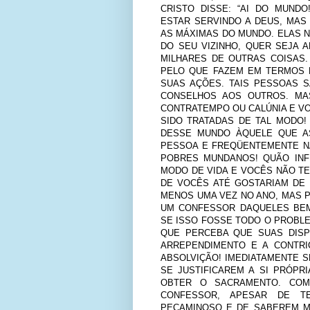
CRISTO DISSE: “AI DO MUND
ESTAR SERVINDO A DEUS, MA
AS MÁXIMAS DO MUNDO. ELAS 
DO SEU VIZINHO, QUER SEJA 
MILHARES DE OUTRAS COISAS
PELO QUE FAZEM EM TERMOS 
SUAS AÇÕES. TAIS PESSOAS 
CONSELHOS AOS OUTROS. MA
CONTRATEMPO OU CALÚNIA E V
SIDO TRATADAS DE TAL MODO!
DESSE MUNDO ÀQUELE QUE A
PESSOA E FREQÜENTEMENTE N
POBRES MUNDANOS! QUÃO INF
MODO DE VIDA E VOCÊS NÃO TE
DE VOCÊS ATÉ GOSTARIAM DE
MENOS UMA VEZ NO ANO, MAS 
UM CONFESSOR DAQUELES BEM
SE ISSO FOSSE TODO O PROB
QUE PERCEBA QUE SUAS DISP
ARREPENDIMENTO E A CONTRI
ABSOLVIÇÃO! IMEDIATAMENTE 
SE JUSTIFICAREM A SI PRÓPR
OBTER O SACRAMENTO. COM
CONFESSOR, APESAR DE T
PECAMINOSO E DE SABEREM M