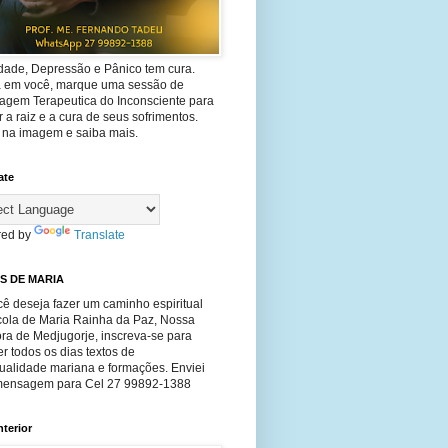
dade, Depressão e Pânico tem cura.
ta em você, marque uma sessão de
agem Terapeutica do Inconsciente para
 a raiz e a cura de seus sofrimentos.
e na imagem e saiba mais.
ate
ed by
Translate
S DE MARIA
ê deseja fazer um caminho espiritual
cola de Maria Rainha da Paz, Nossa
ra de Medjugorje, inscreva-se para
r todos os dias textos de
tualidade mariana e formações. Enviei
ensagem para Cel 27 99892-1388
nterior