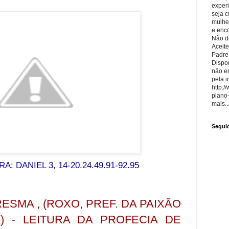
exper
seja 
mulhe
e enco
Não de
Aceite
Padre
Dispon
não e
pela i
http:/
plano
mais..
Segui
A: DANIEL 3, 14-20.24.49.91-92.95
SMA , (ROXO, PREF. DA PAIXÃO
A) - LEITURA DA PROFECIA DE