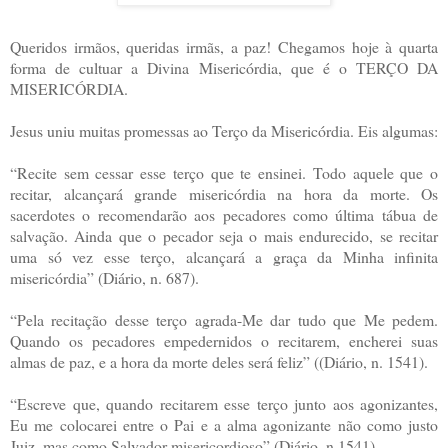
Queridos irmãos, queridas irmãs, a paz! Chegamos hoje à quarta
forma de cultuar a Divina Misericórdia, que é o TERÇO DA
MISERICÓRDIA.
Jesus uniu muitas promessas ao Terço da Misericórdia. Eis algumas:
“Recite sem cessar esse terço que te ensinei. Todo aquele que o
recitar, alcançará grande misericórdia na hora da morte. Os
sacerdotes o recomendarão aos pecadores como última tábua de
salvação. Ainda que o pecador seja o mais endurecido, se recitar
uma só vez esse terço, alcançará a graça da Minha infinita
misericórdia” (Diário, n. 687).
“Pela recitação desse terço agrada-Me dar tudo que Me pedem.
Quando os pecadores empedernidos o recitarem, encherei suas
almas de paz, e a hora da morte deles será feliz” ((Diário, n. 1541).
“Escreve que, quando recitarem esse terço junto aos agonizantes,
Eu me colocarei entre o Pai e a alma agonizante não como justo
Juiz, mas como Salvador misericordioso” (Diário, n.1541).