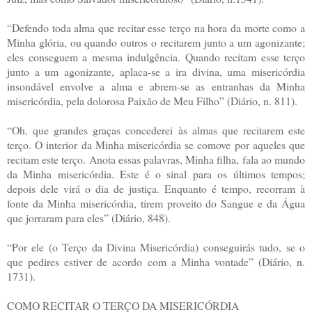
“Defendo toda alma que recitar esse terço na hora da morte como a
Minha glória, ou quando outros o recitarem junto a um agonizante;
eles conseguem a mesma indulgência. Quando recitam esse terço
junto a um agonizante, aplaca-se a ira divina, uma misericórdia
insondável envolve a alma e abrem-se as entranhas da Minha
misericórdia, pela dolorosa Paixão de Meu Filho” (Diário, n. 811).
“Oh, que grandes graças concederei às almas que recitarem este
terço. O interior da Minha misericórdia se comove por aqueles que
recitam este terço. Anota essas palavras, Minha filha, fala ao mundo
da Minha misericórdia. Este é o sinal para os últimos tempos;
depois dele virá o dia de justiça. Enquanto é tempo, recorram à
fonte da Minha misericórdia, tirem proveito do Sangue e da Água
que jorraram para eles” (Diário, 848).
“Por ele (o Terço da Divina Misericórdia) conseguirás tudo, se o
que pedires estiver de acordo com a Minha vontade” (Diário, n.
1731).
COMO RECITAR O TERÇO DA MISERICÓRDIA