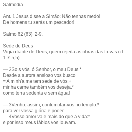
Salmodia
Ant. 1 Jesus disse a Simão: Não tenhas medo!
De homens tu serás um pescador!
Salmo 62 (63), 2-9.
Sede de Deus
Vigia diante de Deus, quem rejeita as obras das trevas (cf.
1Ts 5,5)
— 2Sois vós, ó Senhor, o meu Deus!*
Desde a aurora ansioso vos busco!
= A minh'alma tem sede de vós,+
minha carne também vos deseja,*
como terra sedenta e sem água!
— 3Venho, assim, contemplar-vos no templo,*
para ver vossa glória e poder.
— 4Vosso amor vale mais do que a vida:*
e por isso meus lábios vos louvam.