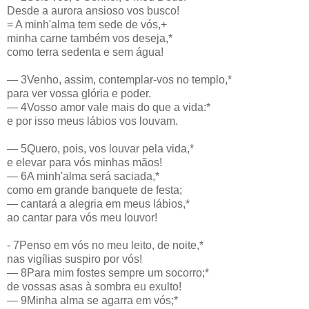
Desde a aurora ansioso vos busco!
= A minh'alma tem sede de vós,+
minha carne também vos deseja,*
como terra sedenta e sem água!
— 3Venho, assim, contemplar-vos no templo,*
para ver vossa glória e poder.
— 4Vosso amor vale mais do que a vida:*
e por isso meus lábios vos louvam.
— 5Quero, pois, vos louvar pela vida,*
e elevar para vós minhas mãos!
— 6A minh'alma será saciada,*
como em grande banquete de festa;
— cantará a alegria em meus lábios,*
ao cantar para vós meu louvor!
- 7Penso em vós no meu leito, de noite,*
nas vigílias suspiro por vós!
— 8Para mim fostes sempre um socorro;*
de vossas asas à sombra eu exulto!
— 9Minha alma se agarra em vós;*