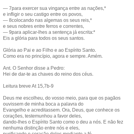
— 7para exercer sua vingança entre as nações,*
e infligir o seu castigo entre os povos,
— 8colocando nas algemas os seus reis,*
e seus nobres entre ferros e correntes,
— 9para aplicar-lhes a sentença já escrita:*
Eis a glória para todos os seus santos.
Glória ao Pai e ao Filho e ao Espírito Santo.
Como era no princípio, agora e sempre. Amém.
Ant. O Senhor disse a Pedro:
Hei de dar-te as chaves do reino dos céus.
Leitura breve At 15,7b-9
Deus me escolheu, do vosso meio, para que os pagãos
ouvissem de minha boca a palavra do
Evangelho e acreditassem. Ora, Deus, que conhece os
corações, testemunhou a favor deles,
dando-lhes o Espírito Santo como o deu a nós. E não fez
nenhuma distinção entre nós e eles,
purificando o coração deles mediante a fé.