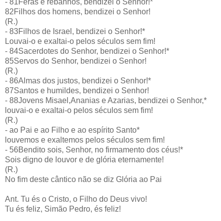
- 81Feras e rebanhos, bendizei o Senhor!*
82Filhos dos homens, bendizei o Senhor!
(R.)
- 83Filhos de Israel, bendizei o Senhor!*
Louvai-o e exaltai-o pelos séculos sem fim!
- 84Sacerdotes do Senhor, bendizei o Senhor!*
85Servos do Senhor, bendizei o Senhor!
(R.)
- 86Almas dos justos, bendizei o Senhor!*
87Santos e humildes, bendizei o Senhor!
- 88Jovens Misael,Ananias e Azarias, bendizei o Senhor,*
louvai-o e exaltai-o pelos séculos sem fim!
(R.)
- ao Pai e ao Filho e ao espírito Santo*
louvemos e exaltemos pelos séculos sem fim!
- 56Bendito sois, Senhor, no firmamento dos céus!*
Sois digno de louvor e de glória eternamente!
(R.)
No fim deste cântico não se diz Glória ao Pai
Ant. Tu és o Cristo, o Filho do Deus vivo!
Tu és feliz, Simão Pedro, és feliz!