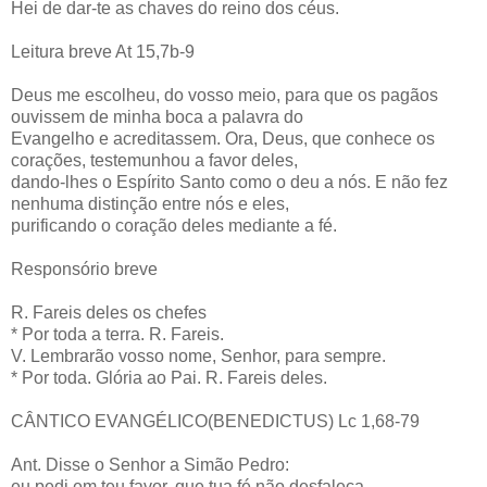
Hei de dar-te as chaves do reino dos céus.
Leitura breve At 15,7b-9
Deus me escolheu, do vosso meio, para que os pagãos
ouvissem de minha boca a palavra do
Evangelho e acreditassem. Ora, Deus, que conhece os
corações, testemunhou a favor deles,
dando-lhes o Espírito Santo como o deu a nós. E não fez
nenhuma distinção entre nós e eles,
purificando o coração deles mediante a fé.
Responsório breve
R. Fareis deles os chefes
* Por toda a terra. R. Fareis.
V. Lembrarão vosso nome, Senhor, para sempre.
* Por toda. Glória ao Pai. R. Fareis deles.
CÂNTICO EVANGÉLICO(BENEDICTUS) Lc 1,68-79
Ant. Disse o Senhor a Simão Pedro:
eu pedi em teu favor, que tua fé não desfaleça.