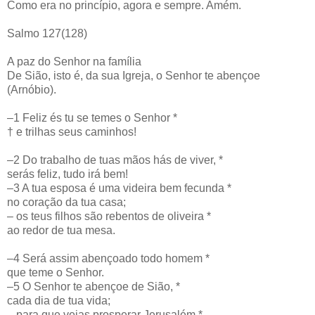
Como era no princípio, agora e sempre. Amém.
Salmo 127(128)
A paz do Senhor na família
De Sião, isto é, da sua Igreja, o Senhor te abençoe
(Arnóbio).
–1 Feliz és tu se temes o Senhor *
† e trilhas seus caminhos!
–2 Do trabalho de tuas mãos hás de viver, *
serás feliz, tudo irá bem!
–3 A tua esposa é uma videira bem fecunda *
no coração da tua casa;
– os teus filhos são rebentos de oliveira *
ao redor de tua mesa.
–4 Será assim abençoado todo homem *
que teme o Senhor.
–5 O Senhor te abençoe de Sião, *
cada dia de tua vida;
– para que vejas prosperar Jerusalém *