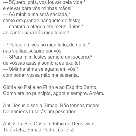
— 5Quero, pois, vos louvar pela vida,*
e elevar para vós minhas mãos!
— 6A minh'alma será saciada,*
como em grande banquete de festa;
— cantará a alegria em meus lábios,*
ao cantar para vós meu louvor!
- 7Penso em vós no meu leito, de noite,*
nas vigílias suspiro por vós!
— 8Para mim fostes sempre um socorro;*
de vossas asas à sombra eu exulto!
— 9Minha alma se agarra em vós;*
com poder vossa mão me sustenta.
Glória ao Pai e ao Filho e ao Espírito Santo.
Como era no princípio, agora e sempre. Amém.
Ant. Jesus disse a Simão: Não tenhas medo!
De homens tu serás um pescador!
Ant. 2 Tu és o Cristo, o Filho do Deus vivo!
Tu és feliz, Simão Pedro, és feliz!