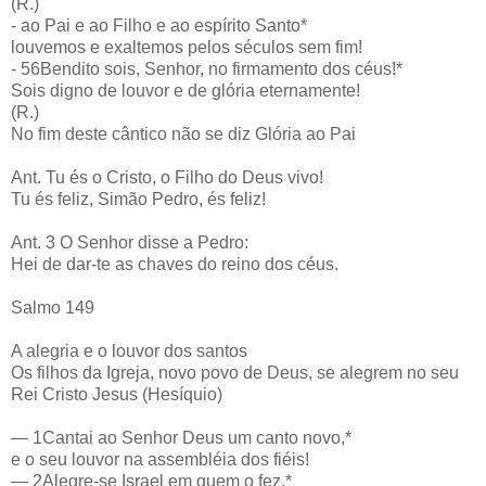
(R.)
- ao Pai e ao Filho e ao espírito Santo*
louvemos e exaltemos pelos séculos sem fim!
- 56Bendito sois, Senhor, no firmamento dos céus!*
Sois digno de louvor e de glória eternamente!
(R.)
No fim deste cântico não se diz Glória ao Pai
Ant. Tu és o Cristo, o Filho do Deus vivo!
Tu és feliz, Simão Pedro, és feliz!
Ant. 3 O Senhor disse a Pedro:
Hei de dar-te as chaves do reino dos céus.
Salmo 149
A alegria e o louvor dos santos
Os filhos da Igreja, novo povo de Deus, se alegrem no seu
Rei Cristo Jesus (Hesíquio)
— 1Cantai ao Senhor Deus um canto novo,*
e o seu louvor na assembléia dos fiéis!
— 2Alegre-se Israel em quem o fez,*