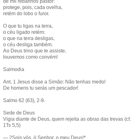
de mil rebanhos pastor:
protege, pois, cada ovelha,
retém do lobo o furor.
O que tu ligas na terra,
o céu ligado retém:
o que na terra desligas,
o céu desliga também.
Ao Deus trino que te assiste,
louvemos como convém!
Salmodia
Ant. 1 Jesus disse a Simão: Não tenhas medo!
De homens tu serás um pescador!
Salmo 62 (63), 2-9.
Sede de Deus
Vigia diante de Deus, quem rejeita as obras das trevas (cf.
1Ts 5,5)
— 2Sois vós, ó Senhor, o meu Deus!*