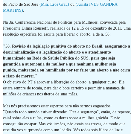
do Pacto de São José
(Min. Eros Grau)
ou
(Jurista IVES GANDRA
MARTINS)
.
Na 3a. Conferência Nacional de Políticas para Mulheres, convocada pela
Presidente Dilma Rousseff, realizada de 12 a 15 de dezembro de 2011, uma
resolução específica foi escrita para liberar o aborto, a de n. 58:
"58. Revisão da legislação punitiva do aborto no Brasil, assegurando a
descriminalização e a legalização do aborto e o atendimento
humanizado na Rede de Saúde Pública do SUS, para que seja
garantida a autonomia da mulher e que nenhuma mulher seja
punida, maltratada ou humilhada por ter feito um aborto e não corra
o risco de morrer."
O objetivo do PT é aprovar a liberação do aborto, a qualquer custo. Ele
estará sempre de tocaia, para dar o bote certeiro e permitir a matança de
milhões de crianças nos úteros de suas mães.
Mas nós precisaremos estar espertos para não sermos enganados:
"Quando todo mundo estiver dizendo: "Paz e segurança", então, de repente,
cairá sobre eles a ruína, como as dores sobre a mulher grávida. E não
conseguirão escapar. Mas vós irmãos, não estais nas trevas, de modo que
esse dia vos surpreenda como um ladrão. Vós todos sois filhos da luz e