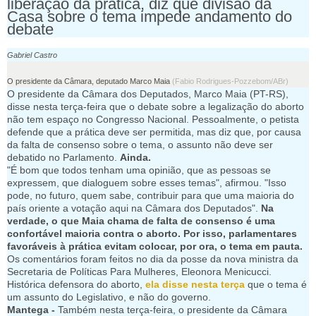
liberação da prática, diz que divisão da
Casa sobre o tema impede andamento do
debate
Gabriel Castro
O presidente da Câmara, deputado Marco Maia
(Fabio Rodrigues-Pozzebom/ABr)
O presidente da Câmara dos Deputados, Marco Maia (PT-RS),
disse nesta terça-feira que o debate sobre a legalização do aborto
não tem espaço no Congresso Nacional. Pessoalmente, o petista
defende que a prática deve ser permitida, mas diz que, por causa
da falta de consenso sobre o tema, o assunto não deve ser
debatido no Parlamento.
Ainda.
"É bom que todos tenham uma opinião, que as pessoas se
expressem, que dialoguem sobre esses temas", afirmou. "Isso
pode, no futuro, quem sabe, contribuir para que uma maioria do
país oriente a votação aqui na Câmara dos Deputados".
Na
verdade, o que Maia chama de falta de consenso é uma
confortável maioria contra o aborto. Por isso, parlamentares
favoráveis à prática evitam colocar, por ora, o tema em pauta.
Os comentários foram feitos no dia da posse da nova ministra da
Secretaria de Políticas Para Mulheres, Eleonora Menicucci.
Histórica defensora do aborto,
ela disse nesta terça
que o tema é
um assunto do Legislativo, e não do governo.
Mantega -
Também nesta terça-feira, o presidente da Câmara