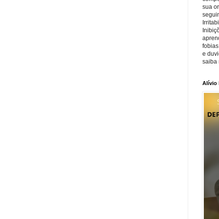
sua o
seguin
Irrita
Inibiç
apren
fobias
e duv
saiba 
Alívio