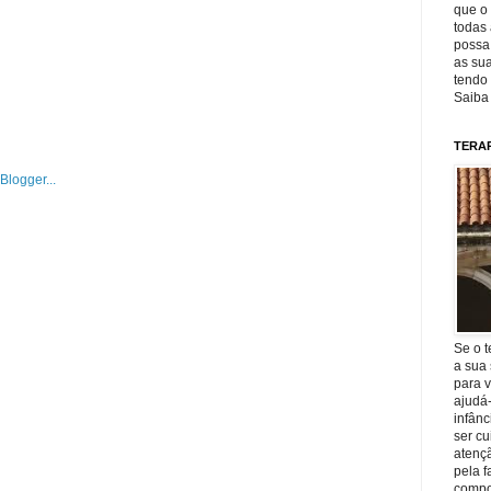
que o 
todas 
possa 
as sua
tendo 
Saiba
TERA
Se o t
a sua 
para v
ajudá
infânc
ser c
atençã
pela f
compo