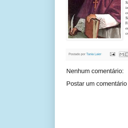
S
i
c
S
F
e
c
Postado por
Tania Laier
Nenhum comentário:
Postar um comentário