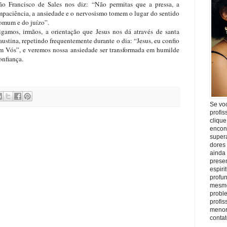
ão Francisco de Sales nos diz: “Não permitas que a pressa, a
mpaciência, a ansiedade e o nervosismo tomem o lugar do sentido
omum e do juízo”.
igamos, irmãos, a orientação que Jesus nos dá através de santa
austina, repetindo frequentemente durante o dia: “Jesus, eu confio
m Vós”, e veremos nossa ansiedade ser transformada em humilde
onfiança.
Se vo
profis
clique
encon
super
dores
ainda
prese
espiri
profu
mesmo
proble
profi
menor
conta