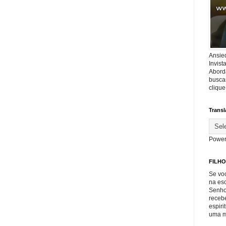
Ansie
Invis
Abord
buscar
cliqu
Transl
Power
FILHO
Se voc
na es
Senho
recebe
espiri
uma m