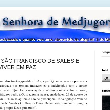
Pesqui
SÃO FRANCISCO DE SALES E
VIVER EM PAZ
Total 
ueridos irmãos, queridas irmãs, a paz! Quantas vezes a pressa e a
nsiedade nos tornam impacientes e indelicados com o nosso
róximo... Que Deus nos ajude a sermos sempre calmos, como,
TERAP
liás, nos pediu a Gospa, numa mensagem dada em 29 de agosto de
983: “Não se agitem e não se preocupem. Toda agitação vem de
atanás. Vocês são filhos de Deus. Devem estar sempre calmos, na
az, porque Deus guia tudo”.