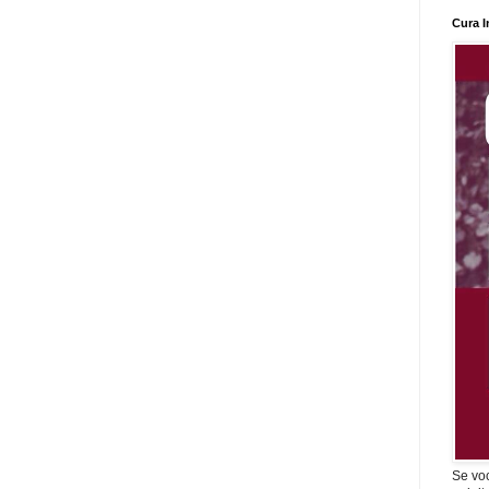
Cura I
Se vo