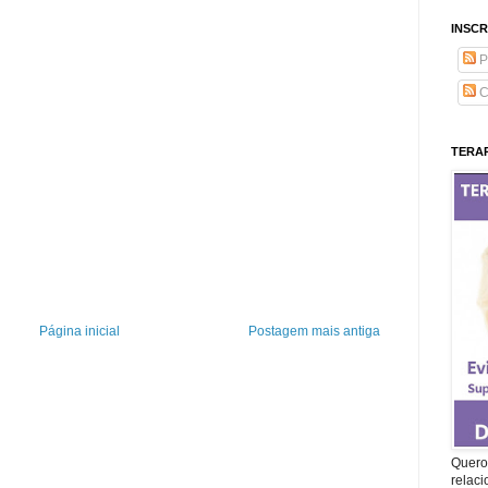
INSCR
P
C
TERAP
Página inicial
Postagem mais antiga
Quero 
relac