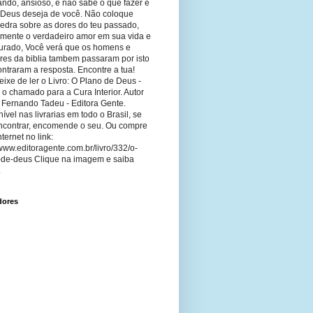
ando, ansioso, e não sabe o que fazer e
 Deus deseja de você. Não coloque
edra sobre as dores do teu passado,
imente o verdadeiro amor em sua vida e
curado, Você verá que os homens e
res da biblia tambem passaram por isto
ntraram a resposta. Encontre a tua!
ixe de ler o Livro: O Plano de Deus -
 o chamado para a Cura Interior. Autor
 Fernando Tadeu - Editora Gente.
ível nas livrarias em todo o Brasil, se
ncontrar, encomende o seu. Ou compre
nternet no link:
/www.editoragente.com.br/livro/332/o-
-de-deus Clique na imagem e saiba
.
dores