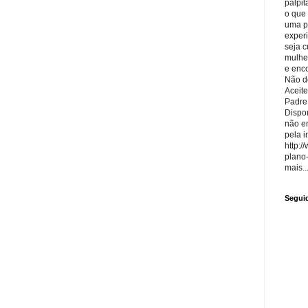
palpit
o que
uma p
exper
seja 
mulhe
e enco
Não de
Aceite
Padre
Dispon
não e
pela i
http:/
plano
mais..
Segui