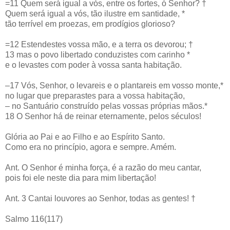
=11 Quem será igual a vós, entre os fortes, ó Senhor? †
Quem será igual a vós, tão ilustre em santidade, *
tão terrível em proezas, em prodígios glorioso?
=12 Estendestes vossa mão, e a terra os devorou; †
13 mas o povo libertado conduzistes com carinho *
e o levastes com poder à vossa santa habitação.
–17 Vós, Senhor, o levareis e o plantareis em vosso monte,*
no lugar que preparastes para a vossa habitação,
– no Santuário construído pelas vossas próprias mãos.*
18 O Senhor há de reinar eternamente, pelos séculos!
Glória ao Pai e ao Filho e ao Espírito Santo.
Como era no princípio, agora e sempre. Amém.
Ant. O Senhor é minha força, é a razão do meu cantar,
pois foi ele neste dia para mim libertação!
Ant. 3 Cantai louvores ao Senhor, todas as gentes! †
Salmo 116(117)