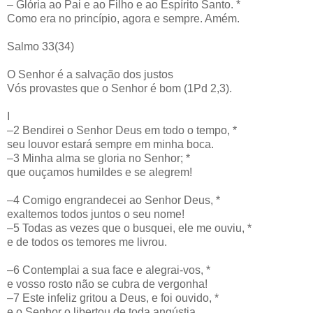
– Glória ao Pai e ao Filho e ao Espírito Santo. *
Como era no princípio, agora e sempre. Amém.
Salmo 33(34)
O Senhor é a salvação dos justos
Vós provastes que o Senhor é bom (1Pd 2,3).
I
–2 Bendirei o Senhor Deus em todo o tempo, *
seu louvor estará sempre em minha boca.
–3 Minha alma se gloria no Senhor; *
que ouçamos humildes e se alegrem!
–4 Comigo engrandecei ao Senhor Deus, *
exaltemos todos juntos o seu nome!
–5 Todas as vezes que o busquei, ele me ouviu, *
e de todos os temores me livrou.
–6 Contemplai a sua face e alegrai-vos, *
e vosso rosto não se cubra de vergonha!
–7 Este infeliz gritou a Deus, e foi ouvido, *
e o Senhor o libertou de toda angústia.