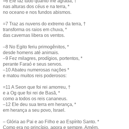
=6 Ele faz tudo quanto lhe agrada, †
nas alturas dos céus e na terra, *
no oceano e nos fundos abismos.
=7 Traz as nuvens do extremo da terra, †
transforma os raios em chuva, *
das cavernas libera os ventos.
–8 No Egito feriu primogênitos, *
desde homens até animais.
–9 Fez milagres, prodígios, portentos, *
perante Faraó e seus servos.
–10 Abateu numerosas nações *
e matou muitos reis poderosos:
=11 A Seon que foi rei amorreu, †
e a Og que foi rei de Basã, *
como a todos os reis cananeus.
–12 Ele deu sua terra em herança, *
em herança a seu povo, Israel.
– Glória ao Pai e ao Filho e ao Espírito Santo. *
Como era no princípio, agora e sempre. Amém.