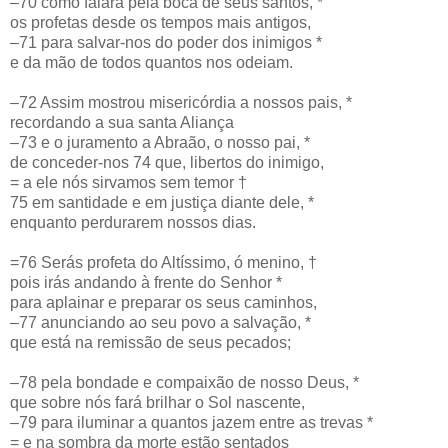
–70 como falara pela boca de seus santos, *
os profetas desde os tempos mais antigos,
–71 para salvar-nos do poder dos inimigos *
e da mão de todos quantos nos odeiam.
–72 Assim mostrou misericórdia a nossos pais, *
recordando a sua santa Aliança
–73 e o juramento a Abraão, o nosso pai, *
de conceder-nos 74 que, libertos do inimigo,
= a ele nós sirvamos sem temor †
75 em santidade e em justiça diante dele, *
enquanto perdurarem nossos dias.
=76 Serás profeta do Altíssimo, ó menino, †
pois irás andando à frente do Senhor *
para aplainar e preparar os seus caminhos,
–77 anunciando ao seu povo a salvação, *
que está na remissão de seus pecados;
–78 pela bondade e compaixão de nosso Deus, *
que sobre nós fará brilhar o Sol nascente,
–79 para iluminar a quantos jazem entre as trevas *
= e na sombra da morte estão sentados