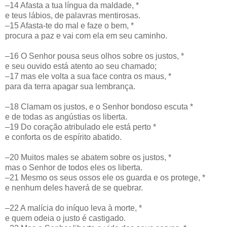
–14 Afasta a tua língua da maldade, *
e teus lábios, de palavras mentirosas.
–15 Afasta-te do mal e faze o bem, *
procura a paz e vai com ela em seu caminho.
–16 O Senhor pousa seus olhos sobre os justos, *
e seu ouvido está atento ao seu chamado;
–17 mas ele volta a sua face contra os maus, *
para da terra apagar sua lembrança.
–18 Clamam os justos, e o Senhor bondoso escuta *
e de todas as angústias os liberta.
–19 Do coração atribulado ele está perto *
e conforta os de espírito abatido.
–20 Muitos males se abatem sobre os justos, *
mas o Senhor de todos eles os liberta.
–21 Mesmo os seus ossos ele os guarda e os protege, *
e nenhum deles haverá de se quebrar.
–22 A malícia do iníquo leva à morte, *
e quem odeia o justo é castigado.