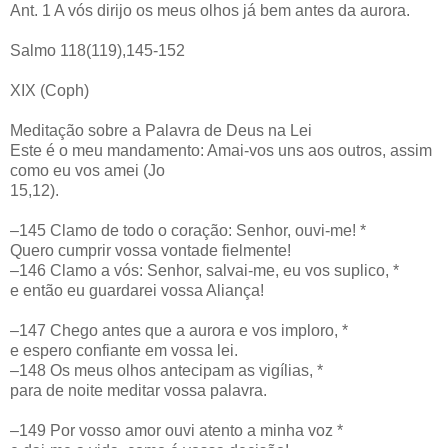
Ant. 1 A vós dirijo os meus olhos já bem antes da aurora.
Salmo 118(119),145-152
XIX (Coph)
Meditação sobre a Palavra de Deus na Lei
Este é o meu mandamento: Amai-vos uns aos outros, assim
como eu vos amei (Jo
15,12).
–145 Clamo de todo o coração: Senhor, ouvi-me! *
Quero cumprir vossa vontade fielmente!
–146 Clamo a vós: Senhor, salvai-me, eu vos suplico, *
e então eu guardarei vossa Aliança!
–147 Chego antes que a aurora e vos imploro, *
e espero confiante em vossa lei.
–148 Os meus olhos antecipam as vigílias, *
para de noite meditar vossa palavra.
–149 Por vosso amor ouvi atento a minha voz *