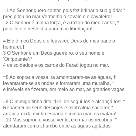
–1 Ao Senhor quero cantar, pois fez brilhar a sua glória: *
precipitou no mar Vermelho o cavalo e o cavaleiro!
–2 O Senhor é minha força, é a razão do meu cantar, *
pois foi ele neste dia para mim libertação!
= Ele é meu Deus e o louvarei, Deus de meu pai e o
honrarei.†
3 O Senhor é um Deus guerreiro, o seu nome é
‘Onipotente’:*
4 os soldados e os carros do Faraó jogou no mar.
=8 Ao soprar a vossa ira amontoaram-se as águas, †
levantaram-se as ondas e formaram uma muralha, *
e imóveis se fizeram, em meio ao mar, as grandes vagas.
=9 O inimigo tinha dito: ‘Hei de segui-los e alcançá-los! †
Repartirei os seus despojos e minh’alma saciarei; *
arrancarei da minha espada e minha mão os matará!’
–10 Mas soprou o vosso vento, e o mar os recobriu; *
afundaram como chumbo entre as águas agitadas.