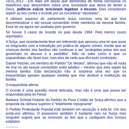
19.01.2012 - Em mais um passo que demonstra de forma conclusiva os
malefícios que descendem sobra uma sociedade que deixa de temer a
Deus,
políticos suíços tencionam legalizar o incesto.
Eles consideram
repelir as leis contra o incesto por as considerar “obsoletas”.
A câmara superior do parlamento suíço concluiu uma lei que visa
descriminalizar o ato sexual consentido entre membros da mesma família.
Essa lei vai agora ser avaliada pelo governo.
Só houve 3 casos de incesto no país desde 1984. Pelo menos casos
reportados.
A Suíça, que recentemente teve um referendo que aprovou uma lei que pune
os imigrantes com a extradição por prática de alguns crimes, insiste que as
crianças dentro das famílias vão continuar a ser “protegidas pelas leis que
governam os abusos e a pedofilia”. Não se sabe como é que os
esquerdistas vão fazer isso, mas eles de certo que têm tudo controlado.
Daniel Vischer, um membro do Partido “Os Verdes”, afirmou que não vê nada
de mal no ato sexual consentido entre adultos – mesmo que eles sejam da
mesma família. Esta declaração não é surpresa uma vez que os
esquerdistas apoiam qualquer medida que vise destruir a instituição da
família.
O esquerdista afirma:
O incesto é uma questão moral delicada, mas não é uma que possa ser
respondida pela lei Penal.
Barbara Schmid Federer do Partido do Povo Cristão da Suíça afirmou que a
proposta da câmara superior é “totalmente repugnante“.
O Partido Protestante Popular está também em oposição a esta lei. Um dos
porta-voz afirmou: O assassínio também é bastante raro na Suíça mas
ninguém sugere que se removam as leis que o castiguem dos nossos
estatutos.
-----------