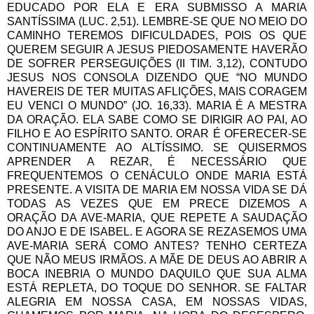
EDUCADO POR ELA E ERA SUBMISSO A MARIA
SANTÍSSIMA (LUC. 2,51). LEMBRE-SE QUE NO MEIO DO
CAMINHO TEREMOS DIFICULDADES, POIS OS QUE
QUEREM SEGUIR A JESUS PIEDOSAMENTE HAVERÃO
DE SOFRER PERSEGUIÇÕES (II TIM. 3,12), CONTUDO
JESUS NOS CONSOLA DIZENDO QUE “NO MUNDO
HAVEREIS DE TER MUITAS AFLIÇÕES, MAIS CORAGEM
EU VENCI O MUNDO” (JO. 16,33). MARIA É A MESTRA
DA ORAÇÃO. ELA SABE COMO SE DIRIGIR AO PAI, AO
FILHO E AO ESPÍRITO SANTO. ORAR É OFERECER-SE
CONTINUAMENTE AO ALTÍSSIMO. SE QUISERMOS
APRENDER A REZAR, É NECESSÁRIO QUE
FREQUENTEMOS O CENÁCULO ONDE MARIA ESTÁ
PRESENTE. A VISITA DE MARIA EM NOSSA VIDA SE DÁ
TODAS AS VEZES QUE EM PRECE DIZEMOS A
ORAÇÃO DA AVE-MARIA, QUE REPETE A SAUDAÇÃO
DO ANJO E DE ISABEL. E AGORA SE REZASEMOS UMA
AVE-MARIA SERÁ COMO ANTES? TENHO CERTEZA
QUE NÃO MEUS IRMÃOS. A MÃE DE DEUS AO ABRIR A
BOCA INEBRIA O MUNDO DAQUILO QUE SUA ALMA
ESTÁ REPLETA, DO TOQUE DO SENHOR. SE FALTAR
ALEGRIA EM NOSSA CASA, EM NOSSAS VIDAS,