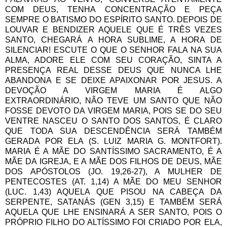
COM DEUS, TENHA CONCENTRAÇÃO E PEÇA
SEMPRE O BATISMO DO ESPÍRITO SANTO. DEPOIS DE
LOUVAR E BENDIZER AQUELE QUE É TRÊS VEZES
SANTO, CHEGARÁ A HORA SUBLIME, A HORA DE
SILENCIAR! ESCUTE O QUE O SENHOR FALA NA SUA
ALMA, ADORE ELE COM SEU CORAÇÃO, SINTA A
PRESENÇA REAL DESSE DEUS QUE NUNCA LHE
ABANDONA E SE DEIXE APAIXONAR POR JESUS. A
DEVOÇÃO A VIRGEM MARIA É ALGO
EXTRAORDINÁRIO, NÃO TEVE UM SANTO QUE NÃO
FOSSE DEVOTO DA VIRGEM MARIA, POIS SE DO SEU
VENTRE NASCEU O SANTO DOS SANTOS, É CLARO
QUE TODA SUA DESCENDÊNCIA SERÁ TAMBÉM
GERADA POR ELA (S. LUIZ MARIA G. MONTFORT).
MARIA É A MÃE DO SANTÍSSIMO SACRAMENTO, É A
MÃE DA IGREJA, E A MÃE DOS FILHOS DE DEUS, MÃE
DOS APÓSTOLOS (JO. 19,26-27), A MULHER DE
PENTECOSTES (AT. 1,14) A MÃE DO MEU SENHOR
(LUC. 1,43) AQUELA QUE PISOU NA CABEÇA DA
SERPENTE, SATANÁS (GEN 3,15) E TAMBÉM SERÁ
AQUELA QUE LHE ENSINARÁ A SER SANTO, POIS O
PRÓPRIO FILHO DO ALTÍSSIMO FOI CRIADO POR ELA,