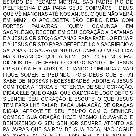
ESTADO DE PECADO MORTAL. SÃO PADRE PIO DE
PIELTRECINA DIZIA PARA SEUS COIRMÃOS ” DEUS
QUE VÊ MANCHAS ATÉ NOS ANJOS, O QUE NÃO VERÁ
EM MIM?”. O APOLOGETA SÃO CIRILO DIZIA COM
FORTES PALAVRAS: “QUEM COMUNGA EM
SACRILÉGIO, RECEBE EM SEU CORAÇÃO A SATANÁS
E A JESUS CRISTO; A SATANÁS PARA FAZÊ-LO REINAR
E A JESUS CRISTO PARA OFERECÊ-LO A SACRIFÍCIO A
SATANÁS”. O SACRAMENTO DA CONFIÇÃO NOS DEIXA
MAIS BRANCOS QUE A NEVE (SAL 50,9), NOS FAZ
DIGNOS DE RECEBER O CORPO SANTO DE JESUS
CRISTO NA EUCARISTIA. QUANDO COMUNGAR NÃO
FIQUE SOMENTE PEDINDO, POIS DEUS QUE É PAI
SABE DE NOSSAS NECESSIDADES, ADORE A JESUS
COM TODA A FORÇA E POTENCIA DE SEU CORAÇÃO.
DIGA A ELE QUE O AMA, QUE O ADORA E LOGO DEPOIS
SILENCIE SEU CORAÇÃO E ESCUTE O QUE JESUS
TEM PARA LHE FALAR. FAÇA UMA AÇÃO DE GRAÇAS
DIGNA, APROVEITE SEU TEMPO COM O SENHOR.
COMECE SUA ORAÇÃO HOJE MESMO, LOUVANDO E
BENDIZENDO O SEU SENHOR SEMPRE ATENTO ÀS
PALAVRAS QUE SAÍREM DE SUA BOCA, NÃO JOGUE
PALAVRAS AO VENTO, CONVERSE ATENTAMENTE