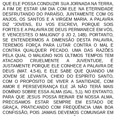
QUE ELE POSSA CONDUZIR SUA JORNADA NA TERRA,
A FIM DE ESTAR UM DIA COM ELE NA ETERNIDADE
DESFRUTANDO DO PARAÍSO, JUNTAMENTE COM OS
ANJOS, OS SANTOS E A VIRGEM MARIA. A PALAVRA
DIZ “JOVENS, EU VOS ESCREVI, PORQUE SOIS
FORTES E A PALAVRA DE DEUS PERMANECE EM VÓS,
E VENCESTES O MALIGNO” (I JO 2, 14B). PORTANTO,
SE ENTENDERMOS A DIMENSÃO DESTA PALAVRA,
TEREMOS FORÇA PARA LUTAR CONTRA O MAL E
CONTRA QUALQUER PECADO. UMA DAS RAZÕES
PELA QUAL O MALIGNO NOS ÚLTIMOS TEMPOS TEM
ATACADO CRUELMENTE A JUVENTUDE, É
JUSTAMENTE PORQUE ELE CONHECE A PALAVRA DE
DEUS (MAT. 4,5-6), E ELE SABE QUE QUANDO UM
JOVEM SE LEVANTA, CHEIO DO ESPÍRITO SANTO,
COM O PROPÓSITO DE VIVER A SANTIDADE, COM
AMOR E PERSEVERANÇA ELE JÁ NÃO TERÁ MAIS
DOMÍNIO SOBRE ESSA ALMA (GAL. 5,1). NO ENTANTO,
PARA QUE JESUS POSSA REINAR EM NOSSA ALMA,
PRECISAMOS ESTAR SEMPRE EM ESTADO DE
GRAÇA, PRATICANDO COM FREQÜÊNCIA UMA BOA
CONFISSÃO, POIS JAMAIS DEVEMOS COMUNGAR EM