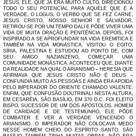
JESUS. ELE, QUE JÁ ERA MUITO CULTO, DIRECIONOU
TODO O SEU POTENCIAL PARA AQUELE QUE É A
VERDADE, O LOGUS, O VERBO QUE SE FEZ CARNE,
JESUS CRISTO, NOSSO SENHOR E SALVADOR.
RETIROU-SE POR UM TEMPO DALI E PÔDE VIVER UMA
VIDA DE MUITA ORAÇÃO E PENITÊNCIA. DEPOIS, FOI
INSPIRADO A SE APROFUNDAR NA VIDA EREMÍTICA E
TAMBÉM NA VIDA MONÁSTICA. VISITOU O EGITO,
SÍRIA, PALESTINA E ESTUDOU AO PONTO DE, COM
SEU AMIGO NAZIANZENO, COMEÇAR UMA
COMUNIDADE MONÁSTICA. ACONTECEU QUE, DIANTE
DA REALIDADE NA QUAL O ARIANISMO – HERESIA QUE
AFIRMAVA QUE JESUS CRISTO NÃO É DEUS –
CONFUNDIA MUITO AS PESSOAS E AINDA ERA APOIDA
PELO IMPERADOR DO ORIENTE CHAMADO VALENTE.
ENFIM, QUE CONFUSÃO DOUTRINAL! NESTA ALTURA,
EM CESARÉIA, SÃO BASÍLIO, EM 370 D.C. FOI ELEITO
BISPO, SUCESSOR DE UM DOS APÓSTOLOS. HOMEM
DE CARIDADE E DE TESTEMUNHO, ELE PÔDE
COMBATER E VER A VERDADE VENCENDO O
ARIANISMO. O IMPERADOR NÃO COLOCAVA MEDO
NESSE HOMEM CHEIO DO ESPÍRITO SANTO. SÃO
BASÍLIO TAMBÉM TINHA MUITAS OBRAS, NÃO ERA