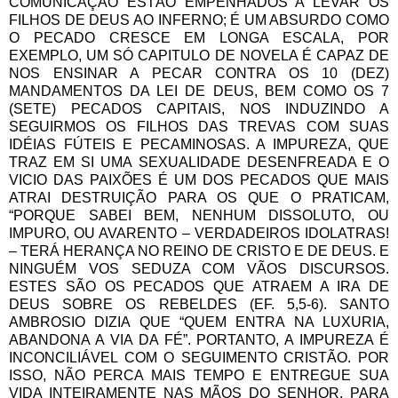
COMUNICAÇÃO ESTÃO EMPENHADOS A LEVAR OS
FILHOS DE DEUS AO INFERNO; É UM ABSURDO COMO
O PECADO CRESCE EM LONGA ESCALA, POR
EXEMPLO, UM SÓ CAPITULO DE NOVELA É CAPAZ DE
NOS ENSINAR A PECAR CONTRA OS 10 (DEZ)
MANDAMENTOS DA LEI DE DEUS, BEM COMO OS 7
(SETE) PECADOS CAPITAIS, NOS INDUZINDO A
SEGUIRMOS OS FILHOS DAS TREVAS COM SUAS
IDÉIAS FÚTEIS E PECAMINOSAS. A IMPUREZA, QUE
TRAZ EM SI UMA SEXUALIDADE DESENFREADA E O
VICIO DAS PAIXÕES É UM DOS PECADOS QUE MAIS
ATRAI DESTRUIÇÃO PARA OS QUE O PRATICAM,
“PORQUE SABEI BEM, NENHUM DISSOLUTO, OU
IMPURO, OU AVARENTO – VERDADEIROS IDOLATRAS!
– TERÁ HERANÇA NO REINO DE CRISTO E DE DEUS. E
NINGUÉM VOS SEDUZA COM VÃOS DISCURSOS.
ESTES SÃO OS PECADOS QUE ATRAEM A IRA DE
DEUS SOBRE OS REBELDES (EF. 5,5-6). SANTO
AMBROSIO DIZIA QUE “QUEM ENTRA NA LUXURIA,
ABANDONA A VIA DA FÉ”. PORTANTO, A IMPUREZA É
INCONCILIÁVEL COM O SEGUIMENTO CRISTÃO. POR
ISSO, NÃO PERCA MAIS TEMPO E ENTREGUE SUA
VIDA INTEIRAMENTE NAS MÃOS DO SENHOR, PARA