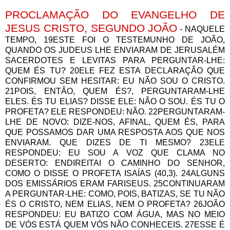
PROCLAMAÇÃO DO EVANGELHO DE
JESUS CRISTO, SEGUNDO JOÃO
- NAQUELE
TEMPO, 19ESTE FOI O TESTEMUNHO DE JOÃO,
QUANDO OS JUDEUS LHE ENVIARAM DE JERUSALÉM
SACERDOTES E LEVITAS PARA PERGUNTAR-LHE:
QUEM ÉS TU? 20ELE FEZ ESTA DECLARAÇÃO QUE
CONFIRMOU SEM HESITAR: EU NÃO SOU O CRISTO.
21POIS, ENTÃO, QUEM ÉS?, PERGUNTARAM-LHE
ELES. ÉS TU ELIAS? DISSE ELE: NÃO O SOU. ÉS TU O
PROFETA? ELE RESPONDEU: NÃO. 22PERGUNTARAM-
LHE DE NOVO: DIZE-NOS, AFINAL, QUEM ÉS, PARA
QUE POSSAMOS DAR UMA RESPOSTA AOS QUE NOS
ENVIARAM. QUE DIZES DE TI MESMO? 23ELE
RESPONDEU: EU SOU A VOZ QUE CLAMA NO
DESERTO: ENDIREITAI O CAMINHO DO SENHOR,
COMO O DISSE O PROFETA ISAÍAS (40,3). 24ALGUNS
DOS EMISSÁRIOS ERAM FARISEUS. 25CONTINUARAM
A PERGUNTAR-LHE: COMO, POIS, BATIZAS, SE TU NÃO
ÉS O CRISTO, NEM ELIAS, NEM O PROFETA? 26JOÃO
RESPONDEU: EU BATIZO COM ÁGUA, MAS NO MEIO
DE VÓS ESTÁ QUEM VÓS NÃO CONHECEIS. 27ESSE É