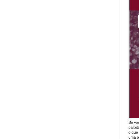
Se vo
palpit
o que
uma p