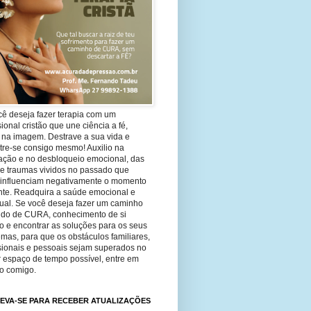
cê deseja fazer terapia com um
sional cristão que une ciência a fé,
 na imagem. Destrave a sua vida e
tre-se consigo mesmo! Auxilio na
ação e no desbloqueio emocional, das
 e traumas vividos no passado que
 influenciam negativamente o momento
nte. Readquira a saúde emocional e
tual. Se você deseja fazer um caminho
ndo de CURA, conhecimento de si
 e encontrar as soluções para os seus
mas, para que os obstáculos familiares,
ssionais e pessoais sejam superados no
 espaço de tempo possível, entre em
to comigo.
EVA-SE PARA RECEBER ATUALIZAÇÕES