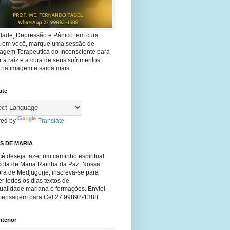
dade, Depressão e Pânico tem cura.
ta em você, marque uma sessão de
agem Terapeutica do Inconsciente para
 a raiz e a cura de seus sofrimentos.
e na imagem e saiba mais.
ate
ed by
Translate
S DE MARIA
ê deseja fazer um caminho espiritual
cola de Maria Rainha da Paz, Nossa
ra de Medjugorje, inscreva-se para
r todos os dias textos de
tualidade mariana e formações. Enviei
ensagem para Cel 27 99892-1388
nterior