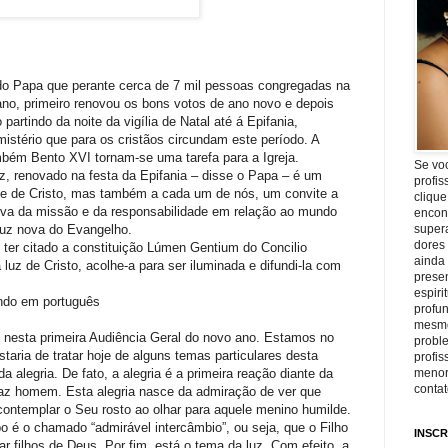
 do Papa que perante cerca de 7 mil pessoas congregadas na
ano, primeiro renovou os bons votos de ano novo e depois
 partindo da noite da vigília de Natal até á Epifania,
mistério que para os cristãos circundam este período. A
ambém Bento XVI tornam-se uma tarefa para a Igreja.
Se vo
luz, renovado na festa da Epifania – disse o Papa – é um
profis
dade de Cristo, mas também a cada um de nós, um convite a
clique
iva da missão e da responsabilidade em relação ao mundo
encon
luz nova do Evangelho.
super
dores
e ter citado a constituição Lúmen Gentium do Concilio
ainda
 luz de Cristo, acolhe-a para ser iluminada e difundi-la com
prese
espiri
ando em português
profu
mesmo
 nesta primeira Audiência Geral do novo ano. Estamos no
proble
staria de tratar hoje de alguns temas particulares desta
profi
 alegria. De fato, a alegria é a primeira reação diante da
menor
conta
faz homem. Esta alegria nasce da admiração de ver que
contemplar o Seu rosto ao olhar para aquele menino humilde.
o é o chamado “admirável intercâmbio”, ou seja, que o Filho
INSCR
 filhos de Deus. Por fim, está o tema da luz. Com efeito, a