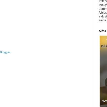
Irrita
Inibiç
apren
fobias
e duv
saiba 
Alívio