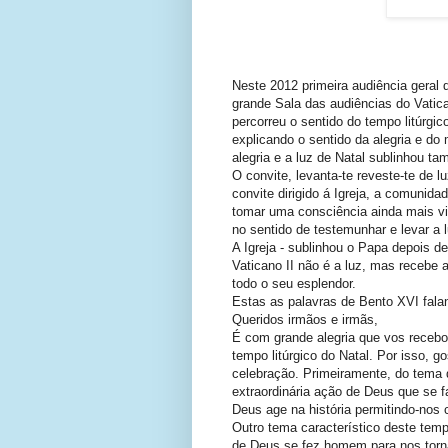
Neste 2012 primeira audiência geral
grande Sala das audiências do Vatic
percorreu o sentido do tempo litúrgico
explicando o sentido da alegria e do 
alegria e a luz de Natal sublinhou t
O convite, levanta-te reveste-te de 
convite dirigido á Igreja, a comuni
tomar uma consciência ainda mais v
no sentido de testemunhar e levar a 
A Igreja - sublinhou o Papa depois d
Vaticano II não é a luz, mas recebe a
todo o seu esplendor.
Estas as palavras de Bento XVI fal
Queridos irmãos e irmãs,
É com grande alegria que vos recebo
tempo litúrgico do Natal. Por isso, go
celebração. Primeiramente, do tema da
extraordinária ação de Deus que se 
Deus age na história permitindo-nos 
Outro tema característico deste temp
de Deus se fez homem para nos tornar