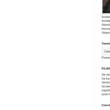
Ansie
Invis
Abord
buscar
cliqu
Transl
Power
FILHO
Se voc
na es
Senho
recebe
espiri
uma m
Cura I