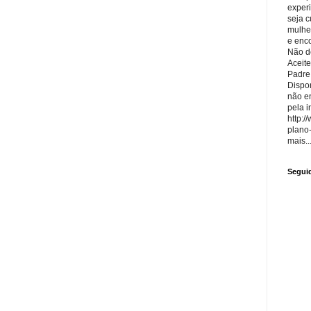
exper
seja 
mulhe
e enco
Não de
Aceite
Padre
Dispon
não e
pela i
http:/
plano
mais..
Segui