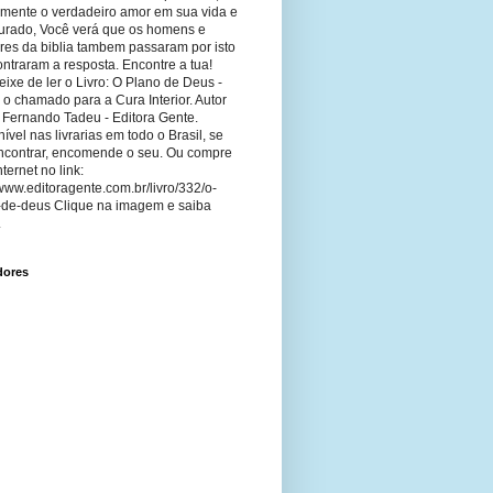
imente o verdadeiro amor em sua vida e
curado, Você verá que os homens e
res da biblia tambem passaram por isto
ntraram a resposta. Encontre a tua!
ixe de ler o Livro: O Plano de Deus -
 o chamado para a Cura Interior. Autor
 Fernando Tadeu - Editora Gente.
ível nas livrarias em todo o Brasil, se
ncontrar, encomende o seu. Ou compre
nternet no link:
/www.editoragente.com.br/livro/332/o-
-de-deus Clique na imagem e saiba
.
dores