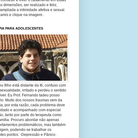
construir e viver o casamento em todas
s dimensões, ser realizado e feliz,
ampliada a intimidade afetiva e sexual.
 amis e clique na imagem..
PIA PARA ADOLESCENTES
eu filho está distante da fé, confuso com
sexualidade, irritado e perdeu o sentido
iver. Eu Prof. Fernando tadeu posso
-lo. Muito dos nossos traumas vem da
ia, por esta razão, cada problema deve
uidado e acompanhado com especial
o, tanto por parte do terapeuta como
amília. Procuro abordar não apenas
rtamentos problemáticos, mas também
rigem, podendo-se trabalhar os
tes pontos: -Depressão e Pânico ·