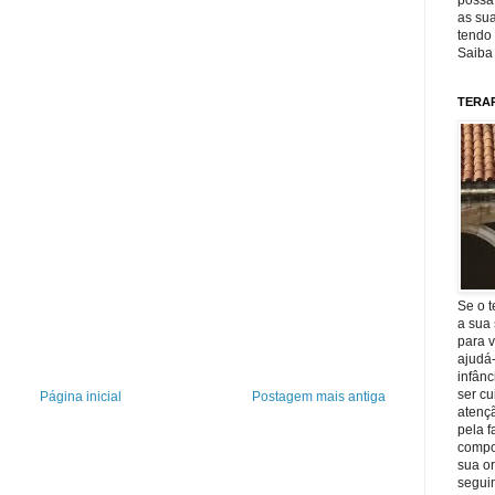
possa 
as sua
tendo 
Saiba
TERA
Se o t
a sua 
para v
ajudá
infânc
ser c
Página inicial
Postagem mais antiga
atençã
pela f
compo
sua o
seguin