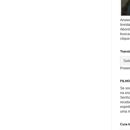
Ansie
Invis
Abord
buscar
cliqu
Transl
Power
FILHO
Se voc
na es
Senho
recebe
espiri
uma m
Cura I