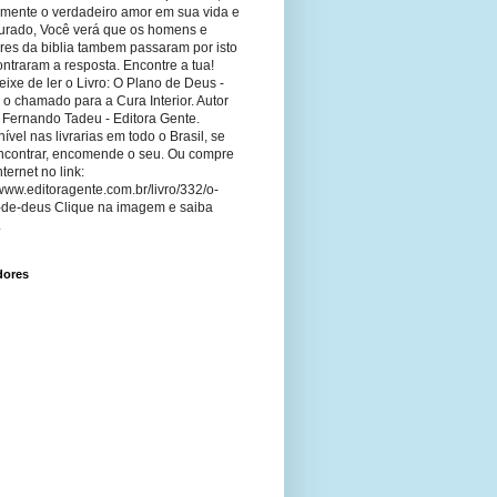
imente o verdadeiro amor em sua vida e
curado, Você verá que os homens e
res da biblia tambem passaram por isto
ntraram a resposta. Encontre a tua!
ixe de ler o Livro: O Plano de Deus -
 o chamado para a Cura Interior. Autor
 Fernando Tadeu - Editora Gente.
ível nas livrarias em todo o Brasil, se
ncontrar, encomende o seu. Ou compre
nternet no link:
/www.editoragente.com.br/livro/332/o-
-de-deus Clique na imagem e saiba
.
dores