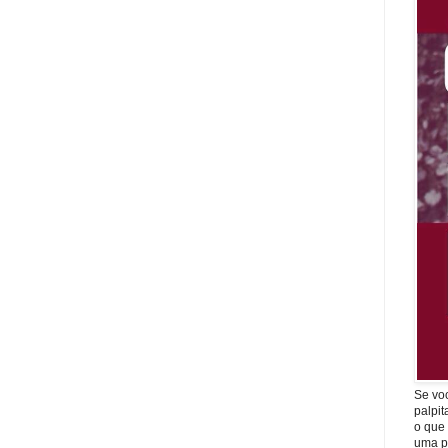
Se vo
palpit
o que
uma p