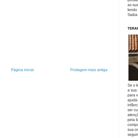
possa 
as sua
tendo 
Saiba
TERA
Página inicial
Postagem mais antiga
Se o t
a sua 
para v
ajudá
infânc
ser c
atençã
pela f
compo
sua o
seguin