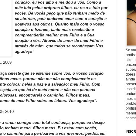
coração, eu vos amo e me dou a vós. Como a
mãe luta pelos próprios filhos, eu rezo e luto por
vocês. De vocês peço que não tenham medo de
se abrirem, para poderem amar com o coração e
doar-vos aos outros. Quanto mais com o vosso
coração o fizerem, tanto mais receberão e
compreenderão melhor meu Filho e a Sua
doação a vós. Através do amor de meu Filho e
através de mim, que todos se reconheçam.Vos
Se vo
agradeço”
profis
clique
 2009
encon
super
raça celeste que se estende sobre vós, o vosso coração
dores
Filhos meus, porque não me dão completamente os
ainda
te colocar neles a paz e a salvação: meu Filho. Com
prese
espiri
eçada ao que há de mais nobre e não vos perderei
profu
olorosas, encontrareis o caminho. Filhos meus,
mesmo
nome de meu Filho sobre os lábios. Vos agradeço”.
proble
profi
E 2010
menor
conta
o a virem comigo com total confiança, porque eu desejo
Nâo tenham medo, filhos meus. Eu estou com vocês,
INSCR
tro o caminho para perdoarem a vós mesmos, perdoarem