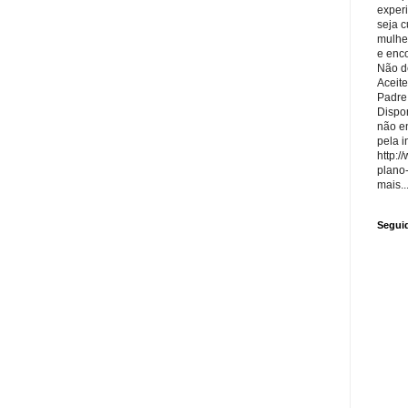
exper
seja 
mulhe
e enco
Não de
Aceite
Padre
Dispon
não e
pela i
http:/
plano
mais..
Segui