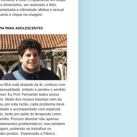
construir e viver o casamento em todas
s dimensões, ser realizado e feliz,
ampliada a intimidade afetiva e sexual.
 amis e clique na imagem..
PIA PARA ADOLESCENTES
eu filho está distante da fé, confuso com
sexualidade, irritado e perdeu o sentido
iver. Eu Prof. Fernando tadeu posso
-lo. Muito dos nossos traumas vem da
ia, por esta razão, cada problema deve
uidado e acompanhado com especial
o, tanto por parte do terapeuta como
amília. Procuro abordar não apenas
rtamentos problemáticos, mas também
rigem, podendo-se trabalhar os
tes pontos: -Depressão e Pânico ·