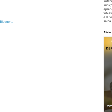
Irrita
Inibiç
apren
fobias
e duv
saiba 
Alívio