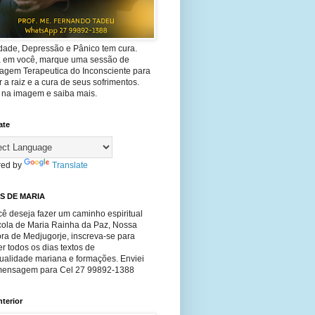
dade, Depressão e Pânico tem cura.
ta em você, marque uma sessão de
agem Terapeutica do Inconsciente para
 a raiz e a cura de seus sofrimentos.
e na imagem e saiba mais.
ate
ed by
Translate
S DE MARIA
ê deseja fazer um caminho espiritual
cola de Maria Rainha da Paz, Nossa
ra de Medjugorje, inscreva-se para
r todos os dias textos de
tualidade mariana e formações. Enviei
ensagem para Cel 27 99892-1388
nterior